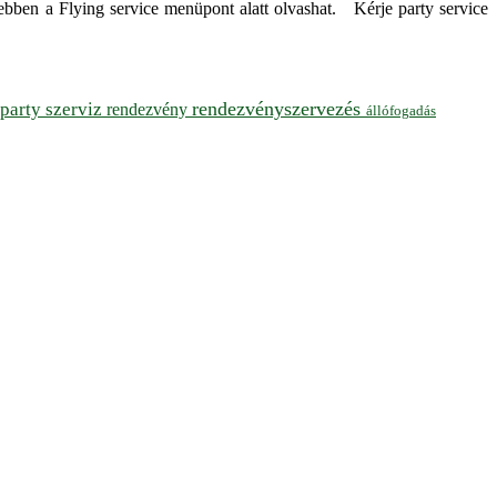
ebben a Flying service menüpont alatt olvashat. Kérje party service
rendezvényszervezés
party szerviz
rendezvény
állófogadás