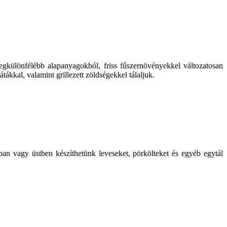
 legkülönfélébb alapanyagokból, friss fűszernövényekkel változatosan
tákkal, valamint grillezett zöldségekkel tálaljuk.
an vagy üstben készíthetünk leveseket, pörkölteket és egyéb egytál