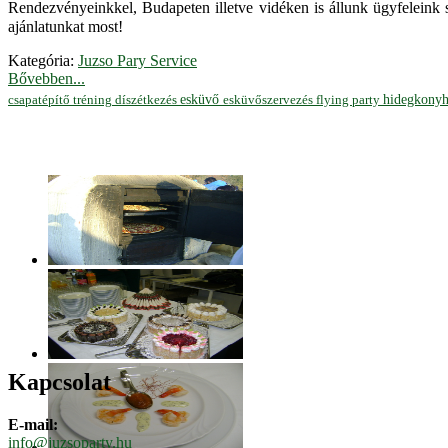
Rendezvényeinkkel, Budapeten illetve vidéken is állunk ügyfeleink 
ajánlatunkat most!
Kategória:
Juzso Pary Service
Bővebben...
hidegkony
esküvő
esküvőszervezés
flying party
csapatépítő tréning
díszétkezés
Kapcsolat
E-mail:
info@juzsoparty.hu