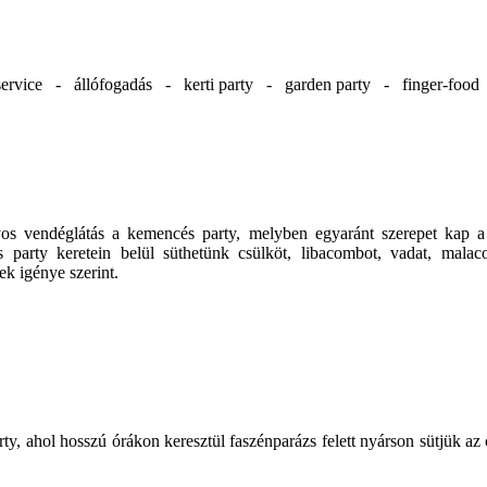
ervice - állófogadás - kerti party - garden party - finger-foo
ányos vendéglátás a kemencés party, melyben egyaránt szerepet kap
 party keretein belül süthetünk csülköt, libacombot, vadat, malacot
k igénye szerint.
rty, ahol hosszú órákon keresztül faszénparázs felett nyárson sütjük az 