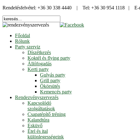
Rendelésfelvétel: +36 30 338 4440 | Tel: +36 30 954 1118 | E-
Főoldal
Rólunk
Party szerviz
Díszétkezés
Koktél és flying party
Állófogadás
Kerti party
Gulyás party
Grill party
Ökörsütés
Kemencés party
Rendezvényszervezés
Kapcsolódó
szolgáltatások
Csapatépítő tréning
Kalandtúra
Esküvő
Étel és ital
különlegességeink