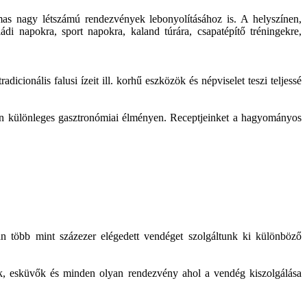
mas nagy létszámú rendezvények lebonyolításához is. A helyszínen,
ládi napokra, sport napokra, kaland túrára, csapatépítő tréningekre,
cionális falusi ízeit ill. korhű eszközök és népviselet teszi teljessé
zen különleges gasztronómiai élményen. Receptjeinket a hagyományos
rán több mint százezer elégedett vendéget szolgáltunk ki különböző
artyk, esküvők és minden olyan rendezvény ahol a vendég kiszolgálása