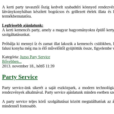
A kerti party tavasztól őszig kedvelt szabadtéri könnyed rendezv
látványkonyhában készített bográcsos és grillezett ételek illata és
termékbemutatóra.
Legfrissebb ajánlatunk:
A kerti kemencés party, amely a magyar hagyományokra épülő kerty part
szolgáltatásunkat.
Próbálja ki mennyi íz és zamat illat lakozik a kemencés csülökben
falusi konyha még ma is élő művelőitől gyüjtöttük össze, figyelembe
Kategória:
Juzso Pary Service
Bővebben...
2013. november 18., hétfő 11:39
Party Service
Party service-ünk sikerét a saját eszközpark, a modern technológi
rendezvények alkalmával. Party service ajánlatunk minden esetben sze
A party service teljes körű szolgáltatásai között megtalálhatóak az
mindennél fontosabb.