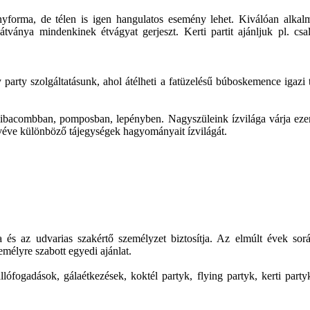
ényforma, de télen is igen hangulatos esemény lehet. Kiválóan alkal
 látványa mindenkinek étvágyat gerjeszt. Kerti partit ajánljuk pl. csa
y szolgáltatásunk, ahol átélheti a fatüzelésű búboskemence igazi tradi
, libacombban, pomposban, lepényben. Nagyszüleink ízvilága várja e
 véve különböző tájegységek hagyományait ízvilágát.
a és az udvarias szakértő személyzet biztosítja. Az elmúlt évek so
mélyre szabott egyedi ajánlat.
 állófogadások, gálaétkezések, koktél partyk, flying partyk, kerti p