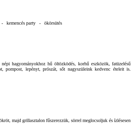
d - kemencés party - ökörsütés
 a népi hagyományokhoz hű öltözködés, korhű eszközök, fatüzelésű
, pompost, lepényt, prószát, sőt nagyszüleink kedvenc ételeit is.
ökröt, majd grillasztalon fűszerezzük, sörrel meglocsoljuk és ízlésesen