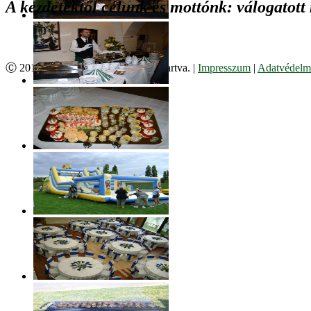
A kezdetektől célunk és mottónk: válogatott
Ⓒ 2017. Juzso Bt. Minden jog fenntartva. |
Impresszum
|
Adatvédelmi