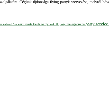
szolgálatára. Cégünk újdonsága flying partyk szervezése, melyről bőv
party service
ha
kerti parti
kerti party
melegkonyha
koktél party
kalandtúra