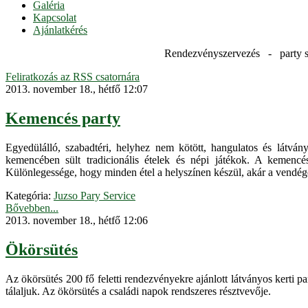
Galéria
Kapcsolat
Ajánlatkérés
Rendezvényszervezés - party s
Feliratkozás az RSS csatornára
2013. november 18., hétfő 12:07
Kemencés party
Egyedülálló, szabadtéri, helyhez nem kötött, hangulatos és látv
kemencében sült tradicionális ételek és népi játékok. A kemencés
Különlegessége, hogy minden étel a helyszínen készül, akár a vendége
Kategória:
Juzso Pary Service
Bővebben...
2013. november 18., hétfő 12:06
Ökörsütés
Az ökörsütés 200 fő feletti rendezvényekre ajánlott látványos kerti pa
tálaljuk. Az ökörsütés a családi napok rendszeres résztvevője.