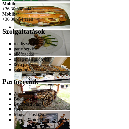
Mobil:
+36 30 338 4440
Mobil:
+36 30 954 1118
Szolgáltatások
rendezvényszervezés
party service
állófogadás
hideg/melegkonyha
kerti party
catering
Partnereink
Allianz Hungária Zrt.
Budapest Bank
Budapesti Piac
CBA
Magyar Posta Zrt.
Toyota Motor Hungary