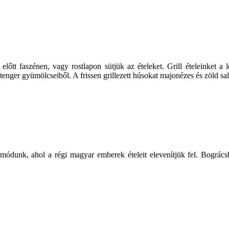
előtt faszénen, vagy rostlapon sütjük az ételeket. Grill ételeinket a
tenger gyümölcseiből. A frissen grillezett húsokat majonézes és zöld salá
módunk, ahol a régi magyar emberek ételeit elevenítjük fel. Bográcsb