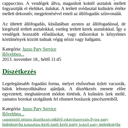
cappuccino. A vendégek állva, magasított koktél asztalok mellett
fogyasztják el ételüket, italukat. A terített svédasztal kulináris értéke
mellett dekoratív, megjelenésével emeli az állófogadás színvonalát.
Az ültetett állófogadás, kínálatában azonos az állófogadással, de
kiegészül terített asztalokkal, esetleg terített kerek asztalokkal. Így a
vendégek hosszabb előadásokat, vagy műsorokat is kényelmes
körülmények között tudnak végig nézni vagy hallgatni.
Kategória:
Juzso Pary Service
Bővebben...
2013. november 18., hétfő 11:45
Díszétkezés
Legelegánsabb fogadási forma, melyet elsősorban üzleti vacsorák,
bálok lebonyolításához ajánljuk. A díszétkezés menete előre
egyeztetett, meghatározott módon történik. A kulináris ízek mellé,
zamatos borokat szolgálunk fel elismert borászok pincészeteiből.
Kategória:
Juzso Pary Service
Bővebben...
esküvő
esküvőszervezés
flying party
csapatépítő tréning
díszétkezés
hidegkonyha
kerti parti
kerti party
melegkonyha
koktél party
kalandtúra