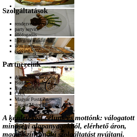
Szolgáltatások
rendezvényszervezés
party service
állófogadás
hideg/melegkonyha
kerti party
catering
Partnereink
Allianz Hungária Zrt.
Budapest Bank
Budapesti Piac
CBA
Magyar Posta Zrt.
Toyota Motor Hungary
A kezdetektől célunk és mottónk: válogatott
minőségi alapanyagokból, elérhető áron,
magas színvonalú szolgáltatást nyújtani.