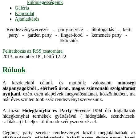
különlegességeink
Galéria
Kapcsolat
Ajánlatkérés
Rendezvényszervezés - party service - állófogadás - kerti
party - garden party - finger-food - kemencés party -
ökörsütés
Feliratkozás az RSS csatornára
2013. november 18., hétfő 12:22
Rólunk
A kezdetektől célunk és mottónk; válogatott
minőségi
alapanyagokból , elérhető áron, magas színvonalú szolgáltatást
nyújtani
, ezért ezen alapelvek megvalósultának köszönhetően, ma
már éves szinten több száz rendezvényt szervezünk.
A Juzso
Hidegkonyha és Party Service
1994 óta foglalkozik
hidegkonyhai termékek gyártásával ( hidegtálak, szendvicsek,
saláták...) ill. teljes körű rendezvényszervezéssel.
Cégünk, party service rendezvényei között megtalálhatóak az