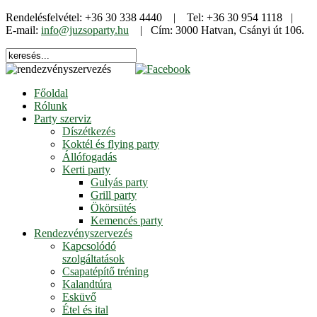
Rendelésfelvétel: +36 30 338 4440 | Tel: +36 30 954 1118 |
E-mail:
info@juzsoparty.hu
| Cím: 3000 Hatvan, Csányi út 106.
Főoldal
Rólunk
Party szerviz
Díszétkezés
Koktél és flying party
Állófogadás
Kerti party
Gulyás party
Grill party
Ökörsütés
Kemencés party
Rendezvényszervezés
Kapcsolódó
szolgáltatások
Csapatépítő tréning
Kalandtúra
Esküvő
Étel és ital