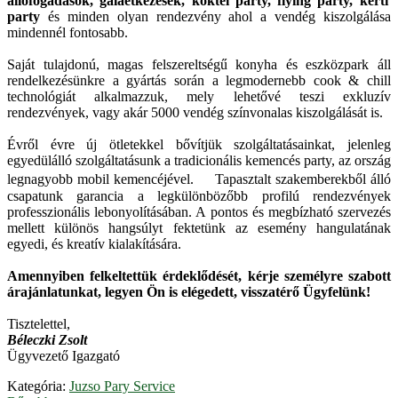
állófogadások, gálaétkezések, koktél party, flying party, kerti
party
és minden olyan rendezvény ahol a vendég kiszolgálása
mindennél fontosabb.
Saját tulajdonú, magas felszereltségű konyha és eszközpark áll
rendelkezésünkre a gyártás során a legmodernebb cook & chill
technológiát alkalmazzuk, mely lehetővé teszi exkluzív
rendezvények, vagy akár 5000 vendég színvonalas kiszolgálását is.
Évről évre új ötletekkel bővítjük szolgáltatásainkat, jelenleg
egyedülálló szolgáltatásunk a tradicionális kemencés party, az ország
legnagyobb mobil kemencéjével. Tapasztalt szakemberekből álló
csapatunk garancia a legkülönbözőbb profilú rendezvények
professzionális lebonyolításában. A pontos és megbízható szervezés
mellett különös hangsúlyt fektetünk az esemény hangulatának
egyedi, és kreatív kialakítására.
Amennyiben felkeltettük érdeklődését, kérje személyre szabott
árajánlatunkat, legyen Ön is elégedett, visszatérő Ügyfelünk!
Tisztelettel,
Béleczki Zsolt
Ügyvezető Igazgató
Kategória:
Juzso Pary Service