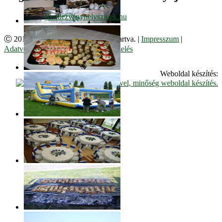
Ⓒ 2017. Juzso Bt. Minden jog fenntartva. |
Impresszum
|
Adatvédelmi Szabályzat
|
Cookie kezelés
Weboldal készítés: