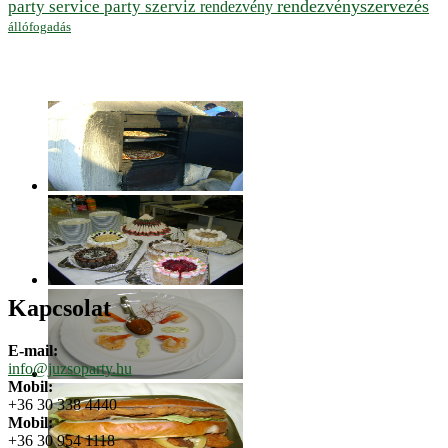
rendezvényszervezés
party service
party szerviz
rendezvény
állófogadás
Kapcsolat
E-mail:
info@juzsoparty.hu
Mobil:
+36 30 338 4440
Mobil:
+36 30 954 1118