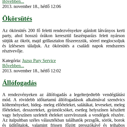
Bővebben...
2013. november 18., hétfő 12:06
Ökörsütés
Az ökörsütés 200 fő feletti rendezvényekre ajánlott látványos kerti
party, ahol hosszú órákon keresztül faszénparázs felett nyárson
sütjük az ökröt, majd grillasztalon fűszerezzük, sörrel meglocsoljuk
és ízlésesen tálaljuk. Az ökörsütés a családi napok rendszeres
résztvevője.
Kategória:
Juzso Pary Service
Bővebben...
2013. november 18., hétfő 12:02
Állófogadás
A rendezvényeken az állófogadás a legelterjedtebb vendéglátási
mód. A rövidebb időtartamú állófogadások alkalmával szendvics
költeményeket, hideg- meleg előételeket, salátákat, leveseket, meleg
főételeket, desszerteket, gyümölcsöket, esetleg helyszínen készített
vagy helyszínen szeletelt ételeket szervírozunk a vendégek részére.
Az italpultban széles választékban találhatók pezsgők, sörök, borok
és üdítőitalok, valamint frissen főzött presszókávé és tejhabos