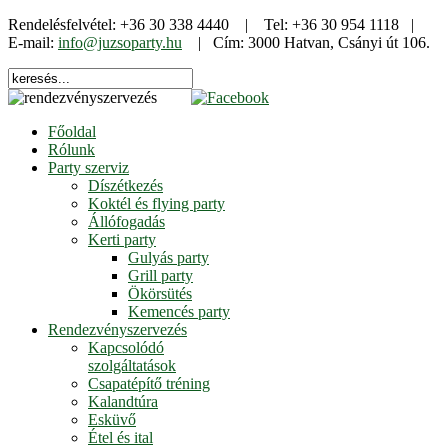
Rendelésfelvétel: +36 30 338 4440 | Tel: +36 30 954 1118 |
E-mail:
info@juzsoparty.hu
| Cím: 3000 Hatvan, Csányi út 106.
Főoldal
Rólunk
Party szerviz
Díszétkezés
Koktél és flying party
Állófogadás
Kerti party
Gulyás party
Grill party
Ökörsütés
Kemencés party
Rendezvényszervezés
Kapcsolódó
szolgáltatások
Csapatépítő tréning
Kalandtúra
Esküvő
Étel és ital