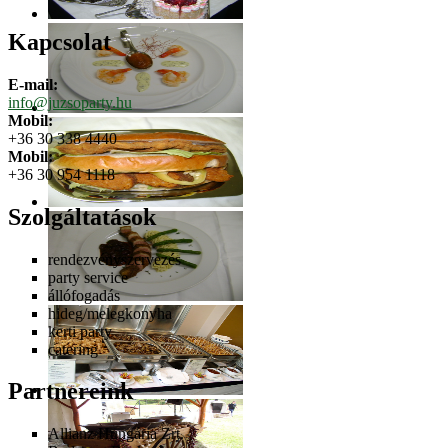
Kapcsolat
E-mail:
info@juzsoparty.hu
Mobil:
+36 30 338 4440
Mobil:
+36 30 954 1118
Szolgáltatások
rendezvényszervezés
party service
állófogadás
hideg/melegkonyha
kerti party
catering
Partnereink
Allianz Hungária Zrt.