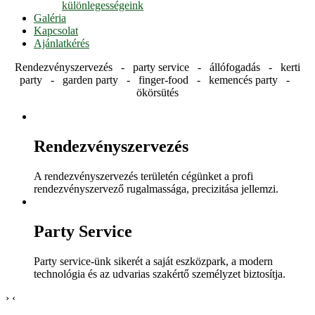
különlegességeink
Galéria
Kapcsolat
Ajánlatkérés
Rendezvényszervezés - party service - állófogadás - kerti
party - garden party - finger-food - kemencés party -
ökörsütés
Rendezvényszervezés
A rendezvényszervezés területén cégünket a profi
rendezvényszervező rugalmassága, precizitása jellemzi.
Party Service
Party service-ünk sikerét a saját eszközpark, a modern
technológia és az udvarias szakértő személyzet biztosítja.
›
‹