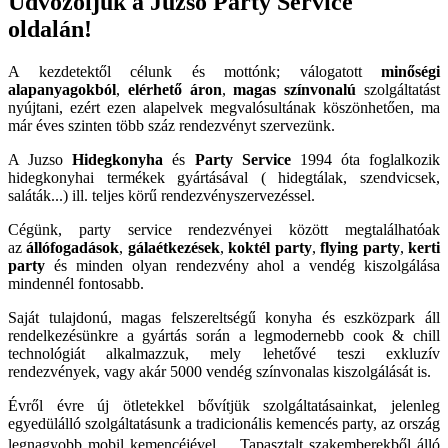
Üdvözöljük a Juzso Party Service
oldalán!
A kezdetektől célunk és mottónk; válogatott
minőségi
alapanyagokból
,
elérhető áron
,
magas színvonalú
szolgáltatást
nyújtani, ezért ezen alapelvek megvalósultának köszönhetően, ma
már éves szinten több száz rendezvényt szervezünk.
A Juzso
Hidegkonyha
és
Party Service
1994 óta foglalkozik
hidegkonyhai termékek gyártásával ( hidegtálak, szendvicsek,
saláták...) ill. teljes körű rendezvényszervezéssel.
Cégünk, party service rendezvényei között megtalálhatóak
az
állófogadások
,
gálaétkezések
,
koktél party
,
flying party
,
kerti
party
és minden olyan rendezvény ahol a vendég kiszolgálása
mindennél fontosabb.
Saját tulajdonú, magas felszereltségű konyha és eszközpark áll
rendelkezésünkre a gyártás során a legmodernebb cook & chill
technológiát alkalmazzuk, mely lehetővé teszi exkluzív
rendezvények, vagy akár 5000 vendég színvonalas kiszolgálását is.
Évről évre új ötletekkel bővítjük szolgáltatásainkat, jelenleg
egyedülálló szolgáltatásunk a tradicionális kemencés party, az ország
legnagyobb mobil kemencéjével. Tapasztalt szakemberekből álló