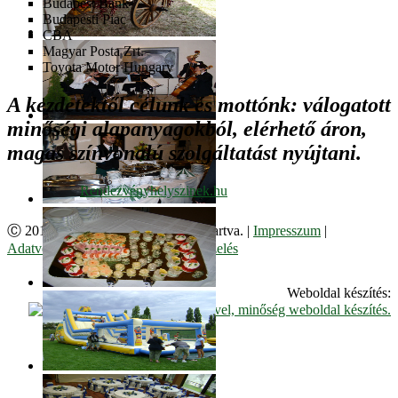
Budapest Bank
Budapesti Piac
CBA
Magyar Posta Zrt.
Toyota Motor Hungary
A kezdetektől célunk és mottónk: válogatott
minőségi alapanyagokból, elérhető áron,
magas színvonalú szolgáltatást nyújtani.
Ⓒ 2017. Juzso Bt. Minden jog fenntartva. |
Impresszum
|
Adatvédelmi Szabályzat
|
Cookie kezelés
Weboldal készítés: