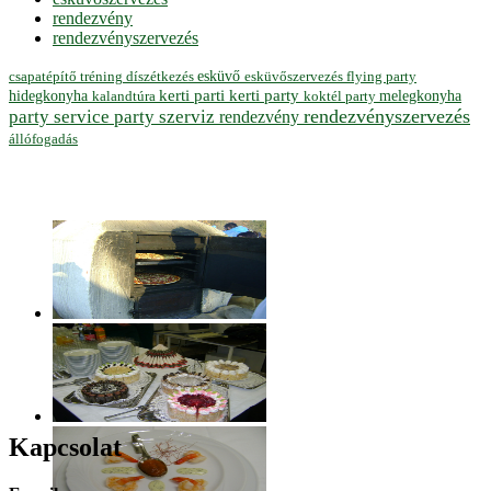
rendezvény
rendezvényszervezés
esküvő
esküvőszervezés
flying party
csapatépítő tréning
díszétkezés
hidegkonyha
kerti parti
kerti party
melegkonyha
koktél party
kalandtúra
rendezvényszervezés
party service
party szerviz
rendezvény
állófogadás
Kapcsolat