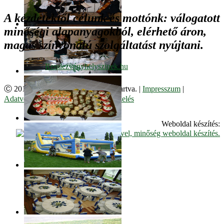
A kezdetektől célunk és mottónk: válogatott
minőségi alapanyagokból, elérhető áron,
magas színvonalú szolgáltatást nyújtani.
Ⓒ 2017. Juzso Bt. Minden jog fenntartva. |
Impresszum
|
Adatvédelmi Szabályzat
|
Cookie kezelés
Weboldal készítés: