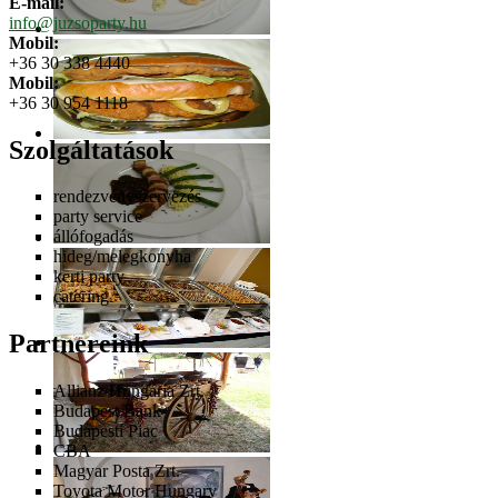
E-mail:
info@juzsoparty.hu
Mobil:
+36 30 338 4440
Mobil:
+36 30 954 1118
Szolgáltatások
rendezvényszervezés
party service
állófogadás
hideg/melegkonyha
kerti party
catering
Partnereink
Allianz Hungária Zrt.
Budapest Bank
Budapesti Piac
CBA
Magyar Posta Zrt.
Toyota Motor Hungary