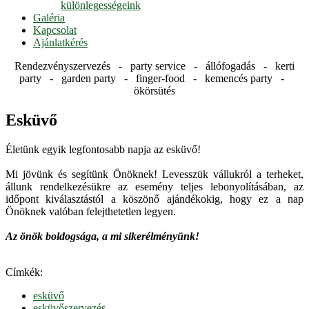
különlegességeink
Galéria
Kapcsolat
Ajánlatkérés
Rendezvényszervezés - party service - állófogadás - kerti
party - garden party - finger-food - kemencés party -
ökörsütés
Esküvő
Életünk egyik legfontosabb napja az esküvő!
Mi jövünk és segítünk Önöknek! Levesszük vállukról a terheket,
állunk rendelkezésükre az esemény teljes lebonyolításában, az
időpont kiválasztástól a köszönő ajándékokig, hogy ez a nap
Önöknek valóban felejthetetlen legyen.
Az önök boldogsága, a mi sikerélményünk!
Címkék:
esküvő
esküvőszervezés