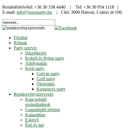
Rendelésfelvétel: +36 30 338 4440 | Tel: +36 30 954 1118 |
E-mail:
info@juzsoparty.hu
| Cím: 3000 Hatvan, Csányi út 106.
Főoldal
Rólunk
Party szerviz
Díszétkezés
Koktél és flying party
Állófogadás
Kerti party
Gulyás party
Grill party
Ökörsütés
Kemencés party
Rendezvényszervezés
Kapcsolódó
szolgáltatások
Csapatépítő tréning
Kalandtúra
Esküvő
Étel és ital