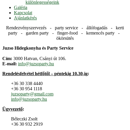
különlegességeink
Galéria
Kapcsolat
Ajánlatkérés
Rendezvényszervezés - party service - állófogadás - kerti
party - garden party - finger-food - kemencés party -
ökörsütés
Juzso Hidegkonyha és Party Service
Cím:
3000 Hatvan, Csányi út 106.
E-mail:
info@juzsoparty.hu
Rendelésfelvétel hétfőtől – péntekig 10.30-ig
:
+36 30 338 4440
+36 30 954 1118
juzsoparty@gmail.com
info@juzsoparty.hu
Ügyvezető
:
Béleczki Zsolt
+36 30 932 2919