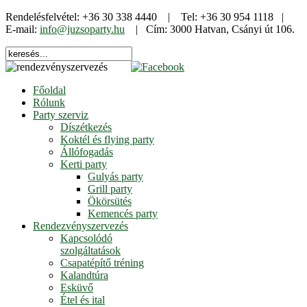
Rendelésfelvétel: +36 30 338 4440 | Tel: +36 30 954 1118 |
E-mail:
info@juzsoparty.hu
| Cím: 3000 Hatvan, Csányi út 106.
Főoldal
Rólunk
Party szerviz
Díszétkezés
Koktél és flying party
Állófogadás
Kerti party
Gulyás party
Grill party
Ökörsütés
Kemencés party
Rendezvényszervezés
Kapcsolódó
szolgáltatások
Csapatépítő tréning
Kalandtúra
Esküvő
Étel és ital