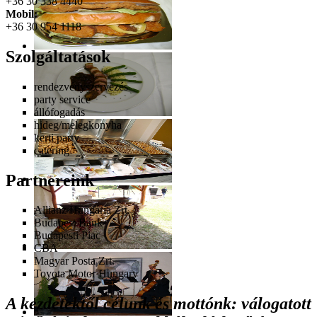
+36 30 338 4440
Mobil:
+36 30 954 1118
Szolgáltatások
rendezvényszervezés
party service
állófogadás
hideg/melegkonyha
kerti party
catering
Partnereink
Allianz Hungária Zrt.
Budapest Bank
Budapesti Piac
CBA
Magyar Posta Zrt.
Toyota Motor Hungary
A kezdetektől célunk és mottónk: válogatott