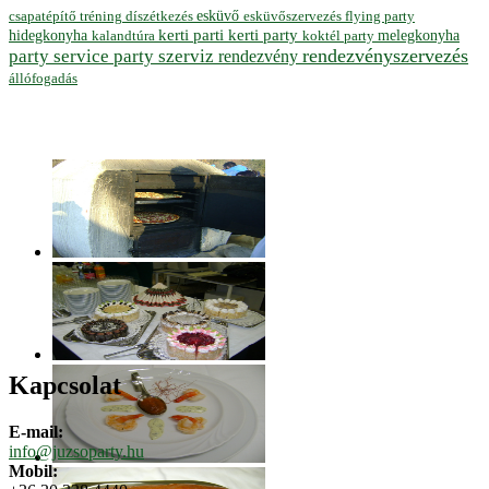
esküvő
esküvőszervezés
flying party
csapatépítő tréning
díszétkezés
hidegkonyha
kerti parti
kerti party
melegkonyha
koktél party
kalandtúra
rendezvényszervezés
party service
party szerviz
rendezvény
állófogadás
Kapcsolat
E-mail:
info@juzsoparty.hu
Mobil: