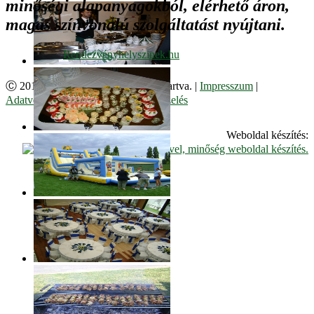
minőségi alapanyagokból, elérhető áron,
magas színvonalú szolgáltatást nyújtani.
Ⓒ 2017. Juzso Bt. Minden jog fenntartva. |
Impresszum
|
Adatvédelmi Szabályzat
|
Cookie kezelés
Weboldal készítés: