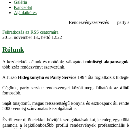
Galéria
Kapcsolat
Ajánlatkérés
Rendezvényszervezés - party s
Feliratkozás az RSS csatornára
2013. november 18., hétfő 12:22
Rólunk
A kezdetektől célunk és mottónk; válogatott
minőségi alapanyagokb
több száz rendezvényt szervezünk.
A Juzso
Hidegkonyha és Party Service
1994 óta foglalkozik hidegkon
Cégünk, party service rendezvényei között megtalálhatóak az
állóf
fontosabb.
Saját tulajdonú, magas felszereltségű konyha és eszközpark áll ren
5000 vendég színvonalas kiszolgálását is.
Évről évre új ötletekkel bővítjük szolgáltatásainkat, jelenleg egye
garancia a legkülönbözőbb profilú rendezvények professzionális 