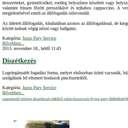
desszerteket, gyümölcsöket, esetleg helyszínen készített vagy helysz
valamint frissen főzött presszókávé és tejhabos cappuccino. A vendé
megjelenésével emeli az állófogadás színvonalát.
Az ültetett állófogadás, kínálatában azonos az állófogadással, de kie
között tudnak végig nézni vagy hallgatni.
Kategória:
Juzso Pary Service
Bővebben...
2013. november 18., hétfő 11:45
Díszétkezés
Legelegánsabb fogadási forma, melyet elsősorban üzleti vacsorák, bál
szolgálunk fel elismert borászok pincészeteiből.
Kategória:
Juzso Pary Service
Bővebben...
hidegkony
esküvő
esküvőszervezés
flying party
csapatépítő tréning
díszétkezés