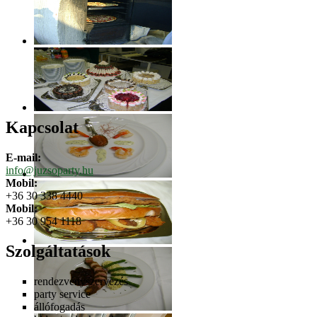
Kapcsolat
E-mail:
info@juzsoparty.hu
Mobil:
+36 30 338 4440
Mobil:
+36 30 954 1118
Szolgáltatások
rendezvényszervezés
party service
állófogadás