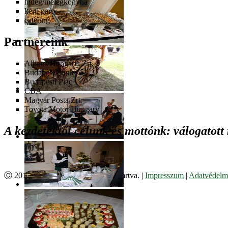
hideg/melegkonyha
kerti party
catering
Partnereink
Allianz Hungária Zrt.
Budapest Bank
Budapesti Piac
CBA
Magyar Posta Zrt.
Toyota Motor Hungary
A kezdetektől célunk és mottónk: válogatott
Ⓒ 2017. Juzso Bt. Minden jog fenntartva. |
Impresszum
|
Adatvédelmi