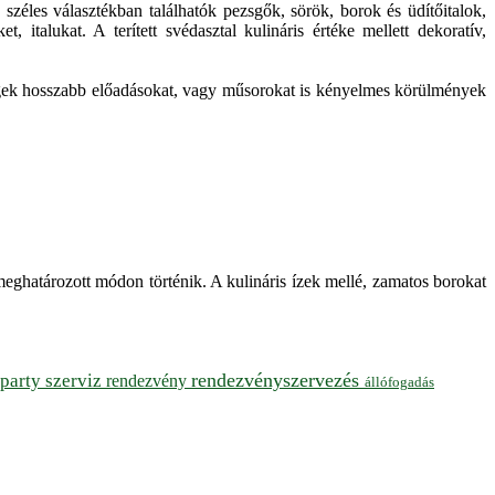
 széles választékban találhatók pezsgők, sörök, borok és üdítőitalok,
 italukat. A terített svédasztal kulináris értéke mellett dekoratív,
vendégek hosszabb előadásokat, vagy műsorokat is kényelmes körülmények
meghatározott módon történik. A kulináris ízek mellé, zamatos borokat
rendezvényszervezés
party szerviz
rendezvény
állófogadás