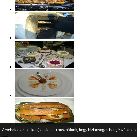
A weboldalon sütiket (cookie-kat) használunk, hogy biztonságos böngészés mellet
<
>