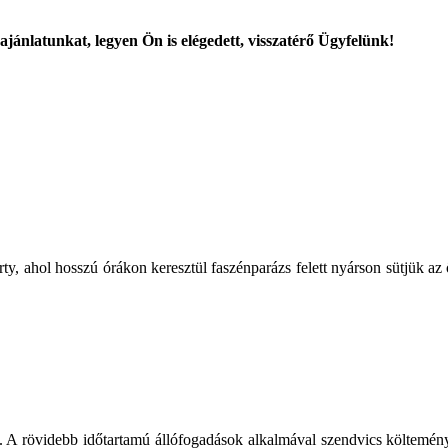
ajánlatunkat, legyen Ön is elégedett, visszatérő Ügyfelünk!
rty, ahol hosszú órákon keresztül faszénparázs felett nyárson sütjük az 
 A rövidebb időtartamú állófogadások alkalmával szendvics költeményeke