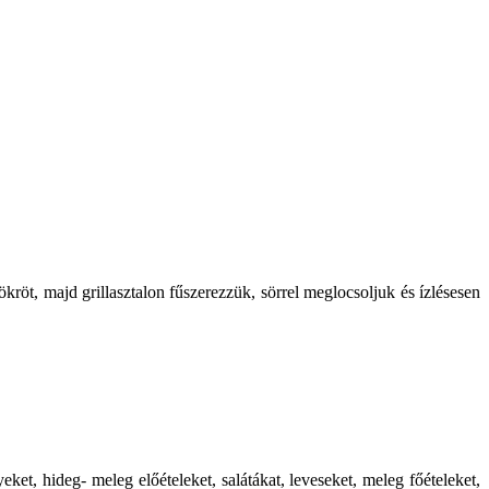
ökröt, majd grillasztalon fűszerezzük, sörrel meglocsoljuk és ízlésesen
t, hideg- meleg előételeket, salátákat, leveseket, meleg főételeket,