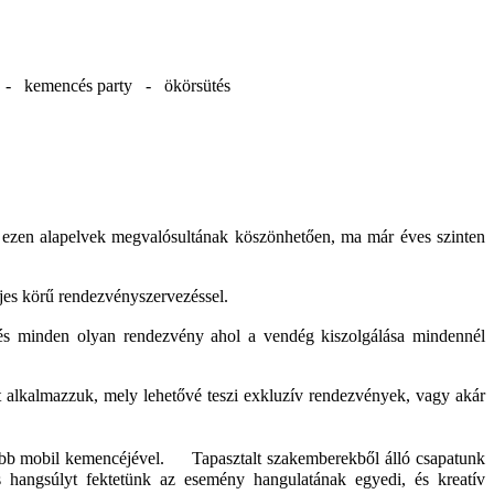
d - kemencés party - ökörsütés
t ezen alapelvek megvalósultának köszönhetően, ma már éves szinten
eljes körű rendezvényszervezéssel.
s minden olyan rendezvény ahol a vendég kiszolgálása mindennél
t alkalmazzuk, mely lehetővé teszi exkluzív rendezvények, vagy akár
nagyobb mobil kemencéjével. Tapasztalt szakemberekből álló csapatunk
s hangsúlyt fektetünk az esemény hangulatának egyedi, és kreatív