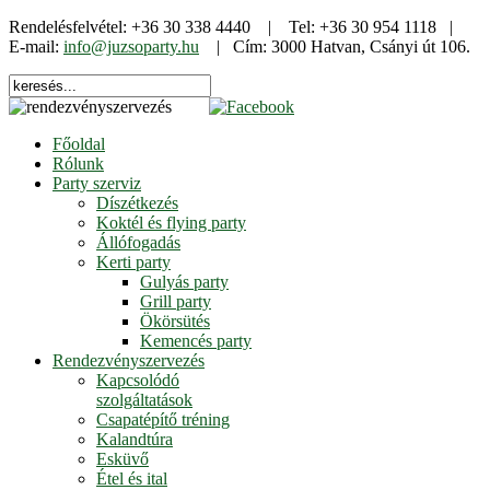
Rendelésfelvétel: +36 30 338 4440 | Tel: +36 30 954 1118 |
E-mail:
info@juzsoparty.hu
| Cím: 3000 Hatvan, Csányi út 106.
Főoldal
Rólunk
Party szerviz
Díszétkezés
Koktél és flying party
Állófogadás
Kerti party
Gulyás party
Grill party
Ökörsütés
Kemencés party
Rendezvényszervezés
Kapcsolódó
szolgáltatások
Csapatépítő tréning
Kalandtúra
Esküvő
Étel és ital