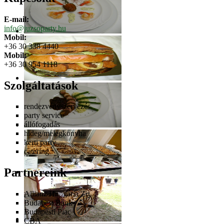
E-mail:
info@juzsoparty.hu
Mobil:
+36 30 338 4440
Mobil:
+36 30 954 1118
Szolgáltatások
rendezvényszervezés
party service
állófogadás
hideg/melegkonyha
kerti party
catering
Partnereink
Allianz Hungária Zrt.
Budapest Bank
Budapesti Piac
CBA