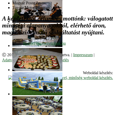
Magyar Posta Zrt.
Toyota Motor Hungary
A kezdetektől célunk és mottónk: válogatott
minőségi alapanyagokból, elérhető áron,
magas színvonalú szolgáltatást nyújtani.
Ⓒ 2017. Juzso Bt. Minden jog fenntartva. |
Impresszum
|
Adatvédelmi Szabályzat
|
Cookie kezelés
Weboldal készítés: