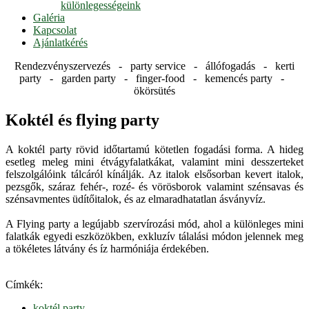
különlegességeink
Galéria
Kapcsolat
Ajánlatkérés
Rendezvényszervezés - party service - állófogadás - kerti
party - garden party - finger-food - kemencés party -
ökörsütés
Koktél és flying party
A koktél party rövid időtartamú kötetlen fogadási forma. A hideg
esetleg meleg mini étvágyfalatkákat, valamint mini desszerteket
felszolgálóink tálcáról kínálják. Az italok elsősorban kevert italok,
pezsgők, száraz fehér-, rozé- és vörösborok valamint szénsavas és
szénsavmentes üdítőitalok, és az elmaradhatatlan ásványvíz.
A Flying party a legújabb szervírozási mód, ahol a különleges mini
falatkák egyedi eszközökben, exkluzív tálalási módon jelennek meg
a tökéletes látvány és íz harmóniája érdekében.
Címkék:
koktél party