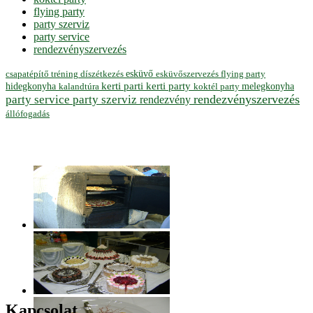
flying party
party szerviz
party service
rendezvényszervezés
esküvő
esküvőszervezés
flying party
csapatépítő tréning
díszétkezés
hidegkonyha
kerti parti
kerti party
melegkonyha
koktél party
kalandtúra
rendezvényszervezés
party service
party szerviz
rendezvény
állófogadás
Kapcsolat