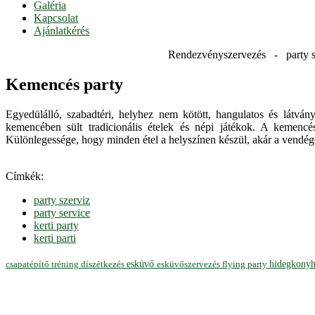
Galéria
Kapcsolat
Ajánlatkérés
Rendezvényszervezés - party s
Kemencés party
Egyedülálló, szabadtéri, helyhez nem kötött, hangulatos és látv
kemencében sült tradicionális ételek és népi játékok. A kemencés
Különlegessége, hogy minden étel a helyszínen készül, akár a vendége
Címkék:
party szerviz
party service
kerti party
kerti parti
hidegkony
esküvő
esküvőszervezés
flying party
csapatépítő tréning
díszétkezés