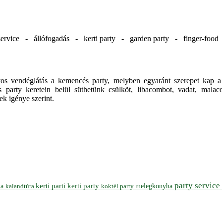
ervice - állófogadás - kerti party - garden party - finger-foo
ányos vendéglátás a kemencés party, melyben egyaránt szerepet kap
 party keretein belül süthetünk csülköt, libacombot, vadat, malacot
k igénye szerint.
party service
ha
kerti parti
kerti party
melegkonyha
koktél party
kalandtúra