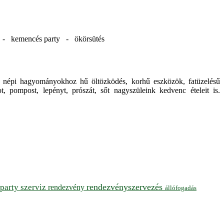
d - kemencés party - ökörsütés
 a népi hagyományokhoz hű öltözködés, korhű eszközök, fatüzelésű
, pompost, lepényt, prószát, sőt nagyszüleink kedvenc ételeit is.
rendezvényszervezés
party szerviz
rendezvény
állófogadás