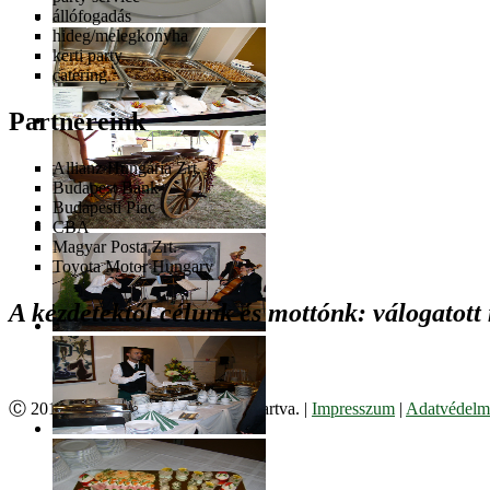
állófogadás
hideg/melegkonyha
kerti party
catering
Partnereink
Allianz Hungária Zrt.
Budapest Bank
Budapesti Piac
CBA
Magyar Posta Zrt.
Toyota Motor Hungary
A kezdetektől célunk és mottónk: válogatott
Ⓒ 2017. Juzso Bt. Minden jog fenntartva. |
Impresszum
|
Adatvédelmi