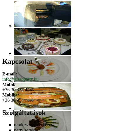
Kapcsolat
E-mail:
info@juzsoparty.hu
Mobil:
+36 30 338 4440
Mobil:
+36 30 954 1118
Szolgáltatások
rendezvényszervezés
party service