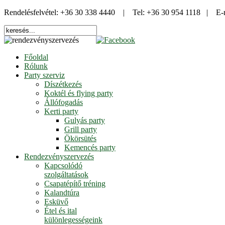
Rendelésfelvétel: +36 30 338 4440 | Tel: +36 30 954 1118 | E-
Főoldal
Rólunk
Party szerviz
Díszétkezés
Koktél és flying party
Állófogadás
Kerti party
Gulyás party
Grill party
Ökörsütés
Kemencés party
Rendezvényszervezés
Kapcsolódó
szolgáltatások
Csapatépítő tréning
Kalandtúra
Esküvő
Étel és ital
különlegességeink