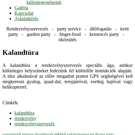
különlegességeink
Galéria
Kapcsolat
Ajánlatkérés
Rendezvényszervezés - party service - állófogadás - kerti
party - garden party - finger-food - kemencés party -
ökörsütés
Kalandtúra
A kalandtúra a rendezvényszervezés speciális ága, amikor
különleges helyszíneket fedezünk fel különféle instrukciók alapján.
A túra alkalmával az előre megadott pontot GPS segítségével kell
megkeresni gyalog, quad-dal, terepjáróval, esetleg hajóval vagy
helikopterrel.
Címkék:
kalandtúra
rendezvény
rendezvényszervezés
esküvő
esküvőszervezés
flying party
csapatépítő tréning
díszétkezés