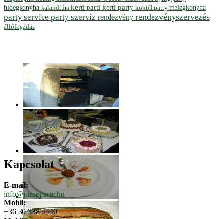
hidegkonyha
kerti parti
kerti party
melegkonyha
koktél party
kalandtúra
rendezvényszervezés
party service
party szerviz
rendezvény
állófogadás
Kapcsolat
E-mail:
info@juzsoparty.hu
Mobil:
+36 30 338 4440