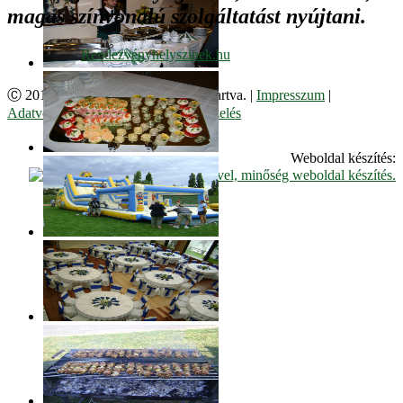
magas színvonalú szolgáltatást nyújtani.
Ⓒ 2017. Juzso Bt. Minden jog fenntartva. |
Impresszum
|
Adatvédelmi Szabályzat
|
Cookie kezelés
Weboldal készítés: