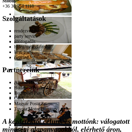
Mobil:
+36 30 954 1118
Szolgáltatások
rendezvényszervezés
party service
állófogadás
hideg/melegkonyha
kerti party
catering
Partnereink
Allianz Hungária Zrt.
Budapest Bank
Budapesti Piac
CBA
Magyar Posta Zrt.
Toyota Motor Hungary
A kezdetektől célunk és mottónk: válogatott
minőségi alapanyagokból, elérhető áron,