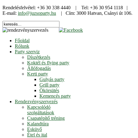
Rendelésfelvétel: +36 30 338 4440 | Tel: +36 30 954 1118 |
E-mail:
info@juzsoparty.hu
| Cím: 3000 Hatvan, Csányi út 106.
Főoldal
Rólunk
Party szerviz
Díszétkezés
Koktél és flying party
Állófogadás
Kerti party
Gulyás party
Grill party
Ökörsütés
Kemencés party
Rendezvényszervezés
Kapcsolódó
szolgáltatások
Csapatépítő tréning
Kalandtúra
Esküvő
Étel és ital