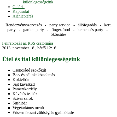
különlegességeink
Galéria
Kapcsolat
Ajánlatkérés
Rendezvényszervezés - party service - állófogadás - kerti
party - garden party - finger-food - kemencés party -
ökörsütés
Feliratkozás az RSS csatornára
2013. november 18., hétfő 12:16
Étel és ital különlegességeink
Csokoládé szökőkút
Bor- és pálinkakóstoltatás
Koktélbár
Sajt kavalkád
Parasztkordély
Kávé és teaház
Szivar sarok
Sushibár
Vegetáriánus menü
Frissen facsart zöldség és gyümölcslé