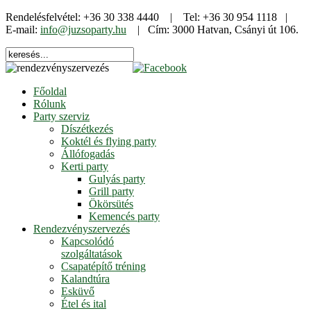
Rendelésfelvétel: +36 30 338 4440 | Tel: +36 30 954 1118 |
E-mail:
info@juzsoparty.hu
| Cím: 3000 Hatvan, Csányi út 106.
Főoldal
Rólunk
Party szerviz
Díszétkezés
Koktél és flying party
Állófogadás
Kerti party
Gulyás party
Grill party
Ökörsütés
Kemencés party
Rendezvényszervezés
Kapcsolódó
szolgáltatások
Csapatépítő tréning
Kalandtúra
Esküvő
Étel és ital