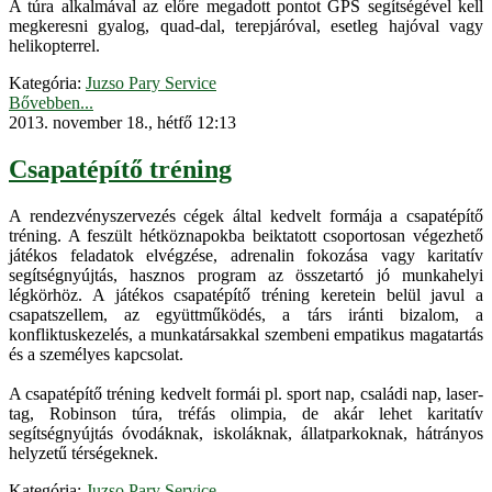
A túra alkalmával az előre megadott pontot GPS segítségével kell
megkeresni gyalog, quad-dal, terepjáróval, esetleg hajóval vagy
helikopterrel.
Kategória:
Juzso Pary Service
Bővebben...
2013. november 18., hétfő 12:13
Csapatépítő tréning
A rendezvényszervezés cégek által kedvelt formája a csapatépítő
tréning. A feszült hétköznapokba beiktatott csoportosan végezhető
játékos feladatok elvégzése, adrenalin fokozása vagy karitatív
segítségnyújtás, hasznos program az összetartó jó munkahelyi
légkörhöz. A játékos csapatépítő tréning keretein belül javul a
csapatszellem, az együttműködés, a társ iránti bizalom, a
konfliktuskezelés, a munkatársakkal szembeni empatikus magatartás
és a személyes kapcsolat.
A csapatépítő tréning kedvelt formái pl. sport nap, családi nap, laser-
tag, Robinson túra, tréfás olimpia, de akár lehet karitatív
segítségnyújtás óvodáknak, iskoláknak, állatparkoknak, hátrányos
helyzetű térségeknek.
Kategória:
Juzso Pary Service