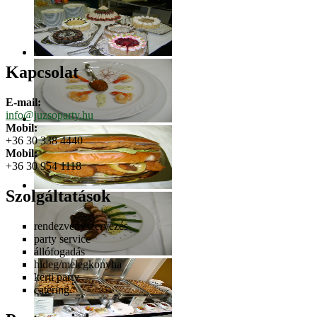
Kapcsolat
E-mail:
info@juzsoparty.hu
Mobil:
+36 30 338 4440
Mobil:
+36 30 954 1118
Szolgáltatások
rendezvényszervezés
party service
állófogadás
hideg/melegkonyha
kerti party
catering