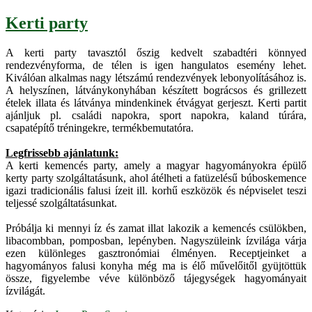
Kerti party
A kerti party tavasztól őszig kedvelt szabadtéri könnyed
rendezvényforma, de télen is igen hangulatos esemény lehet.
Kiválóan alkalmas nagy létszámú rendezvények lebonyolításához is.
A helyszínen, látványkonyhában készített bográcsos és grillezett
ételek illata és látványa mindenkinek étvágyat gerjeszt. Kerti partit
ajánljuk pl. családi napokra, sport napokra, kaland túrára,
csapatépítő tréningekre, termékbemutatóra.
Legfrissebb ajánlatunk:
A kerti kemencés party, amely a magyar hagyományokra épülő
kerty party szolgáltatásunk, ahol átélheti a fatüzelésű búboskemence
igazi tradicionális falusi ízeit ill. korhű eszközök és népviselet teszi
teljessé szolgáltatásunkat.
Próbálja ki mennyi íz és zamat illat lakozik a kemencés csülökben,
libacombban, pomposban, lepényben. Nagyszüleink ízvilága várja
ezen különleges gasztronómiai élményen. Receptjeinket a
hagyományos falusi konyha még ma is élő művelőitől gyüjtöttük
össze, figyelembe véve különböző tájegységek hagyományait
ízvilágát.