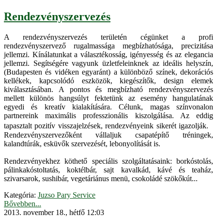
Rendezvényszervezés
A rendezvényszervezés területén cégünket a profi
rendezvényszervező rugalmassága megbízhatósága, precizitása
jellemzi. Kínálatunkat a választékosság, igényesség és az elegancia
jellemzi. Segítségére vagyunk üzletfeleinknek az ideális helyszín,
(Budapesten és vidéken egyaránt) a különböző színek, dekorációs
kellékek, kapcsolódó eszközök, kiegészítők, design elemek
kiválasztásában. A pontos és megbízható rendezvényszervezés
mellett különös hangsúlyt fektetünk az esemény hangulatának
egyedi és kreatív kialakítására. Célunk, magas színvonalon
partnereink maximális professzionális kiszolgálása. Az eddig
tapasztalt pozitív visszajelzések, rendezvényeink sikerét igazolják.
Rendezvényszervezőként vállaljuk csapatépítő tréningek,
kalandtúrák, esküvők szervezését, lebonyolítását is.
Rendezvényekhez köthető speciális szolgáltatásaink: borkóstolás,
pálinkakóstoltatás, koktélbár, sajt kavalkád, kávé és teaház,
szivarsarok, sushibár, vegetáriánus menü, csokoládé szökőkút...
Kategória:
Juzso Pary Service
Bővebben...
2013. november 18., hétfő 12:03