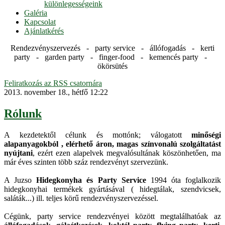
különlegességeink
Galéria
Kapcsolat
Ajánlatkérés
Rendezvényszervezés - party service - állófogadás - kerti
party - garden party - finger-food - kemencés party -
ökörsütés
Feliratkozás az RSS csatornára
2013. november 18., hétfő 12:22
Rólunk
A kezdetektől célunk és mottónk; válogatott
minőségi
alapanyagokból , elérhető áron, magas színvonalú szolgáltatást
nyújtani
, ezért ezen alapelvek megvalósultának köszönhetően, ma
már éves szinten több száz rendezvényt szervezünk.
A Juzso
Hidegkonyha és Party Service
1994 óta foglalkozik
hidegkonyhai termékek gyártásával ( hidegtálak, szendvicsek,
saláták...) ill. teljes körű rendezvényszervezéssel.
Cégünk, party service rendezvényei között megtalálhatóak az