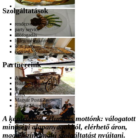
Szolgáltatások
rendezvényszervezés
party service
állófogadás
hideg/melegkonyha
kerti party
catering
Partnereink
Allianz Hungária Zrt.
Budapest Bank
Budapesti Piac
CBA
Magyar Posta Zrt.
Toyota Motor Hungary
A kezdetektől célunk és mottónk: válogatott
minőségi alapanyagokból, elérhető áron,
magas színvonalú szolgáltatást nyújtani.