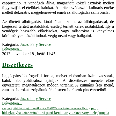
cappuccino. A vendégek állva, magasított koktél asztalok mellett
fogyasztják el ételüket, italukat. A terített svédasztal kulináris értéke
mellett dekoratív, megjelenésével emeli az állófogadás színvonalát.
Az ültetett állófogadás, kínálatában azonos az állófogadással, de
kiegészül terített asztalokkal, esetleg terített kerek asztalokkal. Így a
vendégek hosszabb előadásokat, vagy műsorokat is kényelmes
körülmények között tudnak végig nézni vagy hallgatni.
Kategória:
Juzso Pary Service
Bővebben...
2013. november 18., hétfő 11:45
Díszétkezés
Legelegánsabb fogadási forma, melyet elsősorban üzleti vacsorák,
bálok lebonyolításához ajánljuk. A díszétkezés menete előre
egyeztetett, meghatározott módon történik. A kulináris ízek mellé,
zamatos borokat szolgálunk fel elismert borászok pincészeteiből.
Kategória:
Juzso Pary Service
Bővebben...
esküvő
esküvőszervezés
flying party
csapatépítő tréning
díszétkezés
hidegkonyha
kerti parti
kerti party
melegkonyha
koktél party
kalandtúra