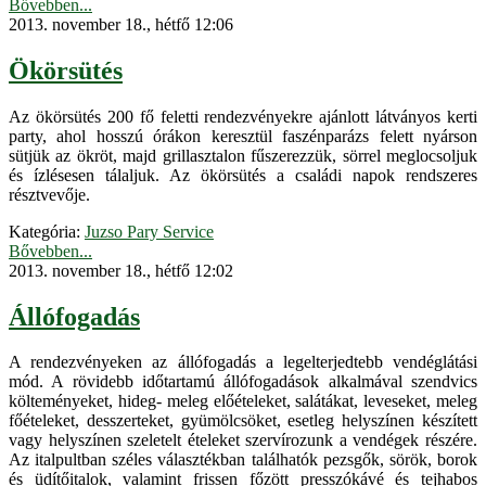
Bővebben...
2013. november 18., hétfő 12:06
Ökörsütés
Az ökörsütés 200 fő feletti rendezvényekre ajánlott látványos kerti
party, ahol hosszú órákon keresztül faszénparázs felett nyárson
sütjük az ökröt, majd grillasztalon fűszerezzük, sörrel meglocsoljuk
és ízlésesen tálaljuk. Az ökörsütés a családi napok rendszeres
résztvevője.
Kategória:
Juzso Pary Service
Bővebben...
2013. november 18., hétfő 12:02
Állófogadás
A rendezvényeken az állófogadás a legelterjedtebb vendéglátási
mód. A rövidebb időtartamú állófogadások alkalmával szendvics
költeményeket, hideg- meleg előételeket, salátákat, leveseket, meleg
főételeket, desszerteket, gyümölcsöket, esetleg helyszínen készített
vagy helyszínen szeletelt ételeket szervírozunk a vendégek részére.
Az italpultban széles választékban találhatók pezsgők, sörök, borok
és üdítőitalok, valamint frissen főzött presszókávé és tejhabos