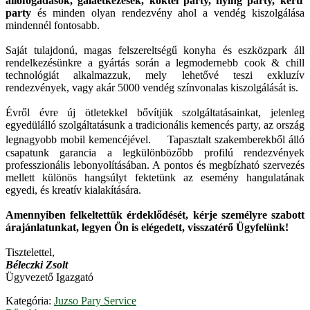
állófogadások, gálaétkezések, koktél party, flying party, kerti
party
és minden olyan rendezvény ahol a vendég kiszolgálása
mindennél fontosabb.
Saját tulajdonú, magas felszereltségű konyha és eszközpark áll
rendelkezésünkre a gyártás során a legmodernebb cook & chill
technológiát alkalmazzuk, mely lehetővé teszi exkluzív
rendezvények, vagy akár 5000 vendég színvonalas kiszolgálását is.
Évről évre új ötletekkel bővítjük szolgáltatásainkat, jelenleg
egyedülálló szolgáltatásunk a tradicionális kemencés party, az ország
legnagyobb mobil kemencéjével. Tapasztalt szakemberekből álló
csapatunk garancia a legkülönbözőbb profilú rendezvények
professzionális lebonyolításában. A pontos és megbízható szervezés
mellett különös hangsúlyt fektetünk az esemény hangulatának
egyedi, és kreatív kialakítására.
Amennyiben felkeltettük érdeklődését, kérje személyre szabott
árajánlatunkat, legyen Ön is elégedett, visszatérő Ügyfelünk!
Tisztelettel,
Béleczki Zsolt
Ügyvezető Igazgató
Kategória:
Juzso Pary Service