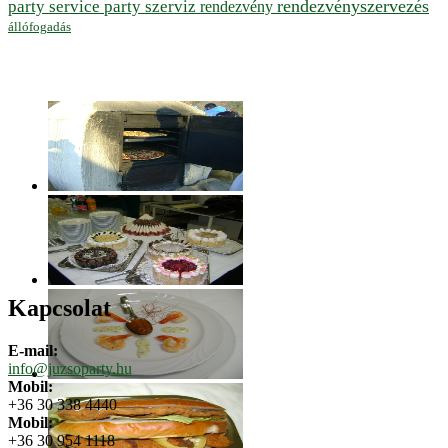
rendezvényszervezés
party service
party szerviz
rendezvény
állófogadás
Kapcsolat
E-mail:
info@juzsoparty.hu
Mobil:
+36 30 338 4440
Mobil:
+36 30 954 1118