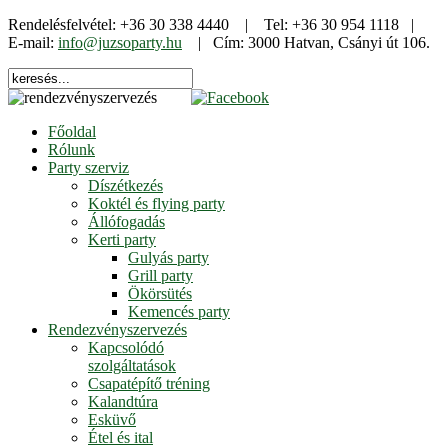
Rendelésfelvétel: +36 30 338 4440 | Tel: +36 30 954 1118 |
E-mail:
info@juzsoparty.hu
| Cím: 3000 Hatvan, Csányi út 106.
Főoldal
Rólunk
Party szerviz
Díszétkezés
Koktél és flying party
Állófogadás
Kerti party
Gulyás party
Grill party
Ökörsütés
Kemencés party
Rendezvényszervezés
Kapcsolódó
szolgáltatások
Csapatépítő tréning
Kalandtúra
Esküvő
Étel és ital