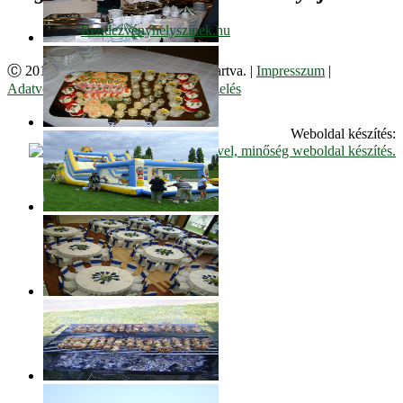
Ⓒ 2017. Juzso Bt. Minden jog fenntartva. |
Impresszum
|
Adatvédelmi Szabályzat
|
Cookie kezelés
Weboldal készítés: