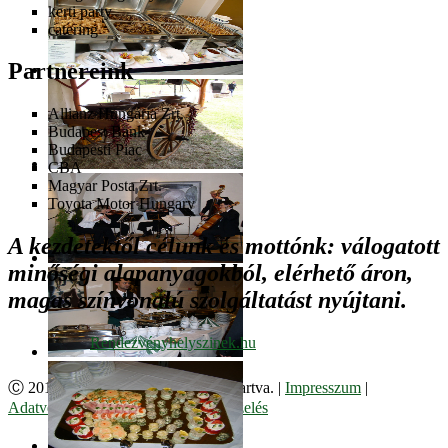
kerti party
catering
Partnereink
Allianz Hungária Zrt.
Budapest Bank
Budapesti Piac
CBA
Magyar Posta Zrt.
Toyota Motor Hungary
A kezdetektől célunk és mottónk: válogatott
minőségi alapanyagokból, elérhető áron,
magas színvonalú szolgáltatást nyújtani.
Ⓒ 2017. Juzso Bt. Minden jog fenntartva. |
Impresszum
|
Adatvédelmi Szabályzat
|
Cookie kezelés