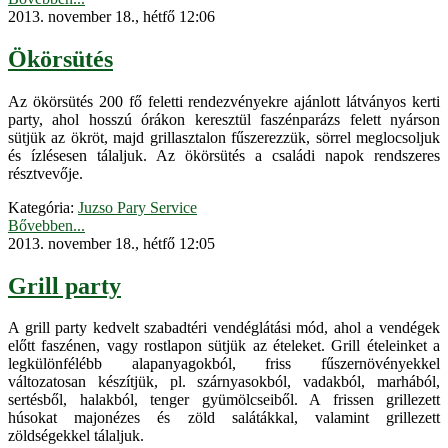
2013. november 18., hétfő 12:06
Ökörsütés
Az ökörsütés 200 fő feletti rendezvényekre ajánlott látványos kerti
party, ahol hosszú órákon keresztül faszénparázs felett nyárson
sütjük az ökröt, majd grillasztalon fűszerezzük, sörrel meglocsoljuk
és ízlésesen tálaljuk. Az ökörsütés a családi napok rendszeres
résztvevője.
Kategória:
Juzso Pary Service
Bővebben...
2013. november 18., hétfő 12:05
Grill party
A grill party kedvelt szabadtéri vendéglátási mód, ahol a vendégek
előtt faszénen, vagy rostlapon sütjük az ételeket. Grill ételeinket a
legkülönfélébb alapanyagokból, friss fűszernövényekkel
változatosan készítjük, pl. szárnyasokból, vadakból, marhából,
sertésből, halakból, tenger gyümölcseiből. A frissen grillezett
húsokat majonézes és zöld salátákkal, valamint grillezett
zöldségekkel tálaljuk.