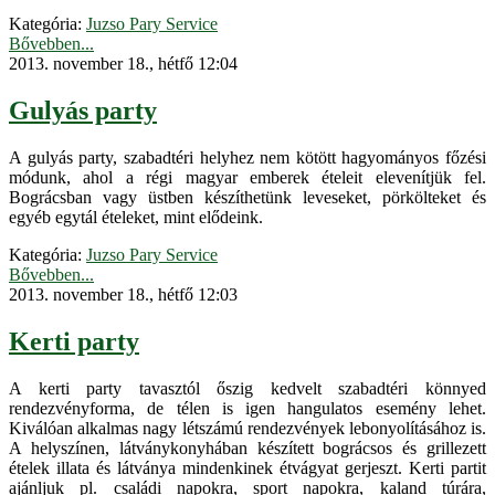
Kategória:
Juzso Pary Service
Bővebben...
2013. november 18., hétfő 12:04
Gulyás party
A gulyás party, szabadtéri helyhez nem kötött hagyományos főzési
módunk, ahol a régi magyar emberek ételeit elevenítjük fel.
Bográcsban vagy üstben készíthetünk leveseket, pörkölteket és
egyéb egytál ételeket, mint elődeink.
Kategória:
Juzso Pary Service
Bővebben...
2013. november 18., hétfő 12:03
Kerti party
A kerti party tavasztól őszig kedvelt szabadtéri könnyed
rendezvényforma, de télen is igen hangulatos esemény lehet.
Kiválóan alkalmas nagy létszámú rendezvények lebonyolításához is.
A helyszínen, látványkonyhában készített bográcsos és grillezett
ételek illata és látványa mindenkinek étvágyat gerjeszt. Kerti partit
ajánljuk pl. családi napokra, sport napokra, kaland túrára,