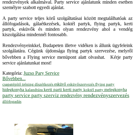
rendezvények alkalmával. Party service ajánlatunk minden esetben
személyre szabott egyedi ajánlat.
A party service teljes körű szolgáltatásai között megtalálhatóak az
állófogadások, gálaétkezések, koktél partyk, flying partyk, kerti
partyk, esküvők és minden olyan rendezvény ahol a vendég
kiszolgálása mindennél fontosabb.
Rendezvényeinkkel, Budapeten illetve vidéken is állunk ügyfeleink
szolgálatára. Cégünk újdonsága flying partyk szervezése, melyről
bővebben a Flying service menüpont alatt olvashat. Kérje party
service ajánlatunkat most!
Kategória:
Juzso Pary Service
Bővebben...
esküvő
esküvőszervezés
flying party
csapatépítő tréning
díszétkezés
hidegkonyha
kerti parti
kerti party
melegkonyha
koktél party
kalandtúra
rendezvényszervezés
party service
party szerviz
rendezvény
állófogadás