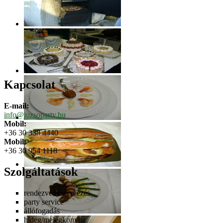
Kapcsolat
E-mail:
info@juzsoparty.hu
Mobil:
+36 30 338 4440
Mobil:
+36 30 954 1118
Szolgáltatások
rendezvényszervezés
party service
állófogadás
hideg/melegkonyha