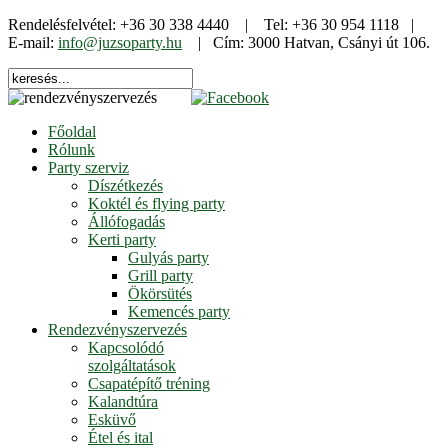
Rendelésfelvétel: +36 30 338 4440 | Tel: +36 30 954 1118 |
E-mail:
info@juzsoparty.hu
| Cím: 3000 Hatvan, Csányi út 106.
Főoldal
Rólunk
Party szerviz
Díszétkezés
Koktél és flying party
Állófogadás
Kerti party
Gulyás party
Grill party
Ökörsütés
Kemencés party
Rendezvényszervezés
Kapcsolódó
szolgáltatások
Csapatépítő tréning
Kalandtúra
Esküvő
Étel és ital