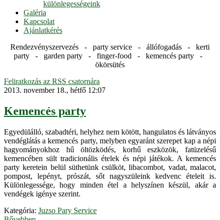
különlegességeink
Galéria
Kapcsolat
Ajánlatkérés
Rendezvényszervezés - party service - állófogadás - kerti
party - garden party - finger-food - kemencés party -
ökörsütés
Feliratkozás az RSS csatornára
2013. november 18., hétfő 12:07
Kemencés party
Egyedülálló, szabadtéri, helyhez nem kötött, hangulatos és látványos
vendéglátás a kemencés party, melyben egyaránt szerepet kap a népi
hagyományokhoz hű öltözködés, korhű eszközök, fatüzelésű
kemencében sült tradicionális ételek és népi játékok. A kemencés
party keretein belül süthetünk csülköt, libacombot, vadat, malacot,
pompost, lepényt, prószát, sőt nagyszüleink kedvenc ételeit is.
Különlegessége, hogy minden étel a helyszínen készül, akár a
vendégek igénye szerint.
Kategória:
Juzso Pary Service
Bővebben...