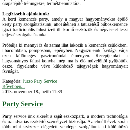
csapatépítő tréningekre, termékbemutatóra.
Legfrissebb ajánlatunk:
A kerti kemencés party, amely a magyar hagyományokra épülő
kerty party szolgáltatásunk, ahol átélheti a fatüzelésű búboskemence
igazi tradicionális falusi ízeit ill. korhű eszközök és népviselet teszi
teljessé szolgáltatásunkat.
Próbálja ki mennyi íz és zamat illat lakozik a kemencés csülökben,
libacombban, pomposban, lepényben. Nagyszüleink ízvilága várja
ezen különleges gasztronómiai élményen. Receptjeinket a
hagyományos falusi konyha még ma is élő művelőitől gyüjtöttük
össze, figyelembe véve különböző tájegységek hagyományait
ízvilágát.
Kategória:
Juzso Pary Service
Bővebben...
2013. november 18., hétfő 11:39
Party Service
Party service-ünk sikerét a saját eszközpark, a modern technológia
és az udvarias szakértő személyzet biztosítja. Az elmúlt évek során
több mint százezer elégedett vendéget szolgáltunk ki különböző