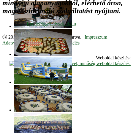
minőségi alapanyagokból, elérhető áron,
magas színvonalú szolgáltatást nyújtani.
Ⓒ 2017. Juzso Bt. Minden jog fenntartva. |
Impresszum
|
Adatvédelmi Szabályzat
|
Cookie kezelés
Weboldal készítés: