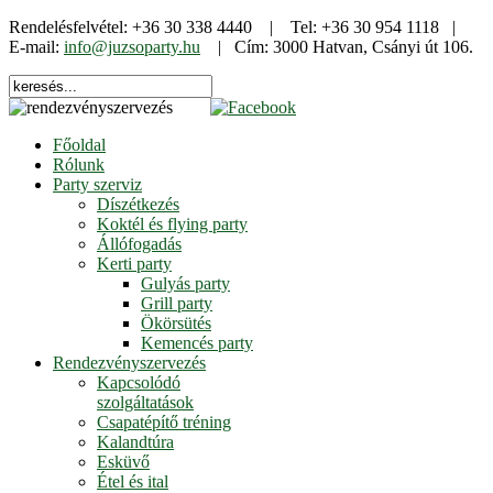
Rendelésfelvétel: +36 30 338 4440 | Tel: +36 30 954 1118 |
E-mail:
info@juzsoparty.hu
| Cím: 3000 Hatvan, Csányi út 106.
Főoldal
Rólunk
Party szerviz
Díszétkezés
Koktél és flying party
Állófogadás
Kerti party
Gulyás party
Grill party
Ökörsütés
Kemencés party
Rendezvényszervezés
Kapcsolódó
szolgáltatások
Csapatépítő tréning
Kalandtúra
Esküvő
Étel és ital