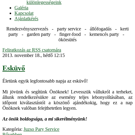
különlegességeink
Galéria
Kapcsolat
Ajánlatkérés
Rendezvényszervezés - party service - állófogadás - kerti
party - garden party - finger-food - kemencés party -
ökörsütés
Feliratkozás az RSS csatornára
2013. november 18., hétfő 12:15
Esküvő
Életünk egyik legfontosabb napja az esküvő!
Mi jövünk és segítünk Önöknek! Levesszük vállukról a terheket,
állunk rendelkezésükre az esemény teljes lebonyolításában, az
időpont kiválasztástól a köszönő ajándékokig, hogy ez a nap
Önöknek valóban felejthetetlen legyen.
Az önök boldogsága, a mi sikerélményünk!
Kategória:
Juzso Pary Service
Bővebben...