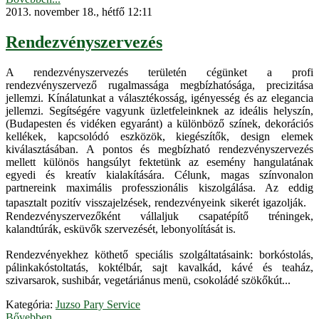
2013. november 18., hétfő 12:11
Rendezvényszervezés
A rendezvényszervezés területén cégünket a profi
rendezvényszervező rugalmassága megbízhatósága, precizitása
jellemzi. Kínálatunkat a választékosság, igényesség és az elegancia
jellemzi. Segítségére vagyunk üzletfeleinknek az ideális helyszín,
(Budapesten és vidéken egyaránt) a különböző színek, dekorációs
kellékek, kapcsolódó eszközök, kiegészítők, design elemek
kiválasztásában. A pontos és megbízható rendezvényszervezés
mellett különös hangsúlyt fektetünk az esemény hangulatának
egyedi és kreatív kialakítására. Célunk, magas színvonalon
partnereink maximális professzionális kiszolgálása. Az eddig
tapasztalt pozitív visszajelzések, rendezvényeink sikerét igazolják.
Rendezvényszervezőként vállaljuk csapatépítő tréningek,
kalandtúrák, esküvők szervezését, lebonyolítását is.
Rendezvényekhez köthető speciális szolgáltatásaink: borkóstolás,
pálinkakóstoltatás, koktélbár, sajt kavalkád, kávé és teaház,
szivarsarok, sushibár, vegetáriánus menü, csokoládé szökőkút...
Kategória:
Juzso Pary Service
Bővebben...