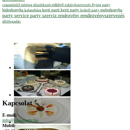
esküvő
esküvőszervezés
flying party
csapatépítő tréning
díszétkezés
hidegkonyha
kerti parti
kerti party
melegkonyha
koktél party
kalandtúra
rendezvényszervezés
party service
party szerviz
rendezvény
állófogadás
Kapcsolat
E-mail:
info@juzsoparty.hu
Mobil: