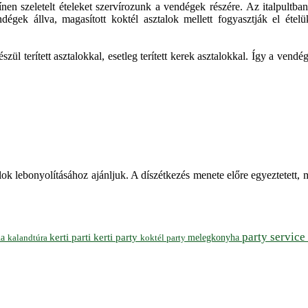
ínen szeletelt ételeket szervírozunk a vendégek részére. Az italpultban
gek állva, magasított koktél asztalok mellett fogyasztják el ételüket,
gészül terített asztalokkal, esetleg terített kerek asztalokkal. Így a 
ok lebonyolításához ajánljuk. A díszétkezés menete előre egyeztetett, 
party service
ha
kerti parti
kerti party
melegkonyha
koktél party
kalandtúra