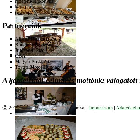
hideg/melegkonyha
kerti party
catering
Partnereink
Allianz Hungária Zrt.
Budapest Bank
Budapesti Piac
CBA
Magyar Posta Zrt.
Toyota Motor Hungary
A kezdetektől célunk és mottónk: válogatott
Ⓒ 2017. Juzso Bt. Minden jog fenntartva. |
Impresszum
|
Adatvédelmi