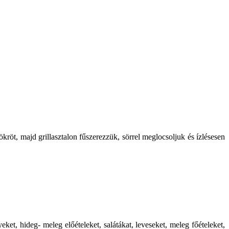
ökröt, majd grillasztalon fűszerezzük, sörrel meglocsoljuk és ízlésesen
t, hideg- meleg előételeket, salátákat, leveseket, meleg főételeket,