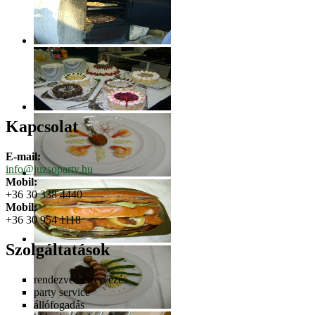
Kapcsolat
E-mail:
info@juzsoparty.hu
Mobil:
+36 30 338 4440
Mobil:
+36 30 954 1118
Szolgáltatások
rendezvényszervezés
party service
állófogadás