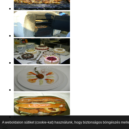
A weboldalon sütiket (cookie-kat) használunk, hogy biztonságos böngészés mellet
<
>