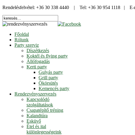
Rendelésfelvétel: +36 30 338 4440 | Tel: +36 30 954 1118 | E-
Főoldal
Rólunk
Party szerviz
Díszétkezés
Koktél és flying party
Állófogadás
Kerti party
Gulyás party
Grill party
Ökörsütés
Kemencés party
Rendezvényszervezés
Kapcsolódó
szolgáltatások
Csapatépítő tréning
Kalandtúra
Esküvő
Étel és ital
különlegességeink