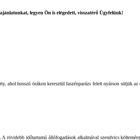
ajánlatunkat, legyen Ön is elégedett, visszatérő Ügyfelünk!
rty, ahol hosszú órákon keresztül faszénparázs felett nyárson sütjük az 
 A rövidebb időtartamú állófogadások alkalmával szendvics költeményeke