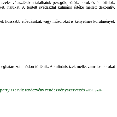
 széles választékban találhatók pezsgők, sörök, borok és üdítőitalok,
 italukat. A terített svédasztal kulináris értéke mellett dekoratív,
vendégek hosszabb előadásokat, vagy műsorokat is kényelmes körülmények
meghatározott módon történik. A kulináris ízek mellé, zamatos borokat
rendezvényszervezés
party szerviz
rendezvény
állófogadás