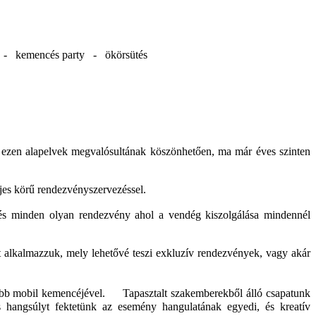
d - kemencés party - ökörsütés
t ezen alapelvek megvalósultának köszönhetően, ma már éves szinten
eljes körű rendezvényszervezéssel.
s minden olyan rendezvény ahol a vendég kiszolgálása mindennél
t alkalmazzuk, mely lehetővé teszi exkluzív rendezvények, vagy akár
nagyobb mobil kemencéjével. Tapasztalt szakemberekből álló csapatunk
s hangsúlyt fektetünk az esemény hangulatának egyedi, és kreatív