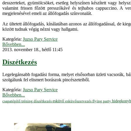
desszerteket, gyümölcsöket, esetleg helyszínen készített vagy helysz
valamint frissen főzött presszókávé és tejhabos cappuccino. A vendé
megjelenésével emeli az állófogadás színvonalát.
Az ültetett állófogadás, kínálatában azonos az állófogadással, de kie
között tudnak végig nézni vagy hallgatni.
Kategória:
Juzso Pary Service
Bővebben...
2013. november 18., hétfő 11:45
Díszétkezés
Legelegánsabb fogadási forma, melyet elsősorban üzleti vacsorák, bál
szolgálunk fel elismert borászok pincészeteiből.
Kategória:
Juzso Pary Service
Bővebben...
hidegkony
esküvő
esküvőszervezés
flying party
csapatépítő tréning
díszétkezés