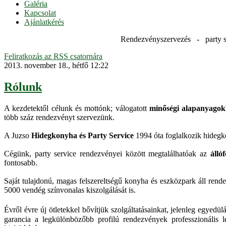
Galéria
Kapcsolat
Ajánlatkérés
Rendezvényszervezés - party s
Feliratkozás az RSS csatornára
2013. november 18., hétfő 12:22
Rólunk
A kezdetektől célunk és mottónk; válogatott
minőségi alapanyagokb
több száz rendezvényt szervezünk.
A Juzso
Hidegkonyha és Party Service
1994 óta foglalkozik hidegkon
Cégünk, party service rendezvényei között megtalálhatóak az
állóf
fontosabb.
Saját tulajdonú, magas felszereltségű konyha és eszközpark áll ren
5000 vendég színvonalas kiszolgálását is.
Évről évre új ötletekkel bővítjük szolgáltatásainkat, jelenleg egye
garancia a legkülönbözőbb profilú rendezvények professzionális 