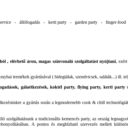
ervice - állófogadás - kerti party - garden party - finger-foo
ól , elérhető áron, magas színvonalú szolgáltatást nyújtani
, ezér
yhai termékek gyártásával ( hidegtálak, szendvicsek, saláták...) ill. t
ogadások, gálaétkezések, koktél party, flying party, kerti party
é
delkezésünkre a gyártás során a legmodernebb cook & chill technológiá
dülálló szolgáltatásunk a tradicionális kemencés party, az ország leg
lebonyolításában. A pontos és megbízható szervezés mellett különö