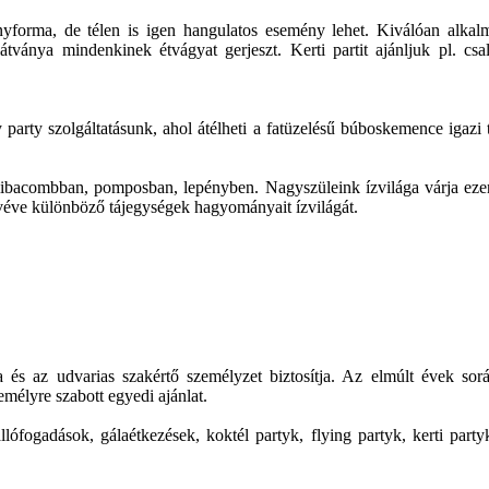
ényforma, de télen is igen hangulatos esemény lehet. Kiválóan alkal
 látványa mindenkinek étvágyat gerjeszt. Kerti partit ajánljuk pl. csa
y szolgáltatásunk, ahol átélheti a fatüzelésű búboskemence igazi tradi
, libacombban, pomposban, lepényben. Nagyszüleink ízvilága várja e
 véve különböző tájegységek hagyományait ízvilágát.
a és az udvarias szakértő személyzet biztosítja. Az elmúlt évek so
mélyre szabott egyedi ajánlat.
 állófogadások, gálaétkezések, koktél partyk, flying partyk, kerti p