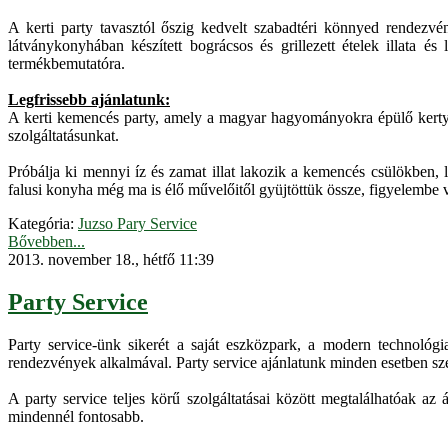
A kerti party tavasztól őszig kedvelt szabadtéri könnyed rendezv
látványkonyhában készített bográcsos és grillezett ételek illata és
termékbemutatóra.
Legfrissebb ajánlatunk:
A kerti kemencés party, amely a magyar hagyományokra épülő kerty part
szolgáltatásunkat.
Próbálja ki mennyi íz és zamat illat lakozik a kemencés csülökben
falusi konyha még ma is élő művelőitől gyüjtöttük össze, figyelembe
Kategória:
Juzso Pary Service
Bővebben...
2013. november 18., hétfő 11:39
Party Service
Party service-ünk sikerét a saját eszközpark, a modern technológi
rendezvények alkalmával. Party service ajánlatunk minden esetben sze
A party service teljes körű szolgáltatásai között megtalálhatóak az
mindennél fontosabb.