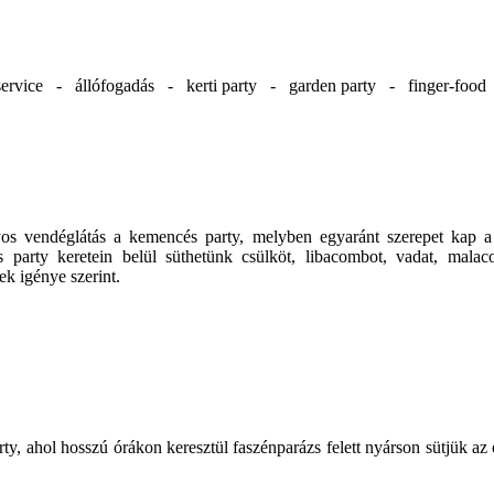
ervice - állófogadás - kerti party - garden party - finger-foo
ányos vendéglátás a kemencés party, melyben egyaránt szerepet kap
 party keretein belül süthetünk csülköt, libacombot, vadat, malacot
k igénye szerint.
rty, ahol hosszú órákon keresztül faszénparázs felett nyárson sütjük az 