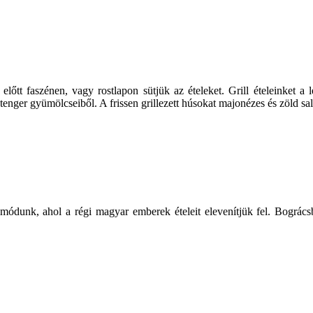
előtt faszénen, vagy rostlapon sütjük az ételeket. Grill ételeinket a
tenger gyümölcseiből. A frissen grillezett húsokat majonézes és zöld salá
módunk, ahol a régi magyar emberek ételeit elevenítjük fel. Bográcsb