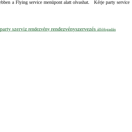
ebben a Flying service menüpont alatt olvashat. Kérje party service
rendezvényszervezés
party szerviz
rendezvény
állófogadás