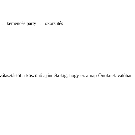
d - kemencés party - ökörsütés
kiválasztástól a köszönő ajándékokig, hogy ez a nap Önöknek valóban