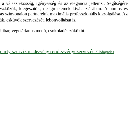
a választékosság, igényesség és az elegancia jellemzi. Segítségére
eszközök, kiegészítők, design elemek kiválasztásában. A pontos és
s színvonalon partnereink maximális professzionális kiszolgálása. Az
k, esküvők szervezését, lebonyolítását is.
ushibár, vegetáriánus menü, csokoládé szökőkút...
rendezvényszervezés
party szerviz
rendezvény
állófogadás