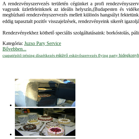
A rendezvényszervezés területén cégünket a profi rendezvényszerve
vagyunk üzletfeleinknek az ideális helyszín,(Budapesten és vidék
megbízható rendezvényszervezés mellett különös hangsúlyt fektetünk 
eddig tapasztalt pozitív visszajelzések, rendezvényeink sikerét igazo
Rendezvényekhez köthető speciális szolgáltatásaink: borkóstolás, pálin
Kategória:
Juzso Pary Service
Bővebben...
hidegkony
esküvő
esküvőszervezés
flying party
csapatépítő tréning
díszétkezés