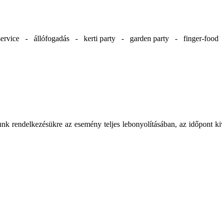
ervice - állófogadás - kerti party - garden party - finger-foo
unk rendelkezésükre az esemény teljes lebonyolításában, az időpont 