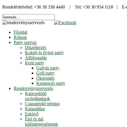
Rendelésfelvétel: +36 30 338 4440 | Tel: +36 30 954 1118 | E-
Főoldal
Rólunk
Party szerviz
Díszétkezés
Koktél és flying party
Állófogadás
Kerti party
Gulyás party
Grill party
Ökörsütés
Kemencés party
Rendezvényszervezés
Kapcsolódó
szolgáltatások
Csapatépítő tréning
Kalandtúra
Esküvő
Étel és ital
különlegességeink