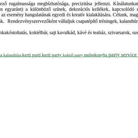
ző rugalmassága megbízhatósága, precizitása jellemzi. Kínálatunkat 
en egyaránt) a különböző színek, dekorációs kellékek, kapcsolódó 
az esemény hangulatának egyedi és kreatív kialakítására. Célunk, maga
lják. Rendezvényszervezőként vállaljuk csapatépítő tréningek, kalandtúrá
kakóstoltatás, koktélbár, sajt kavalkád, kávé és teaház, szivarsarok, s
party service
ha
kerti parti
kerti party
melegkonyha
koktél party
kalandtúra