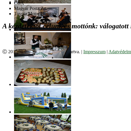
CBA
Magyar Posta Zrt.
Toyota Motor Hungary
A kezdetektől célunk és mottónk: válogatott
Ⓒ 2017. Juzso Bt. Minden jog fenntartva. |
Impresszum
|
Adatvédelmi