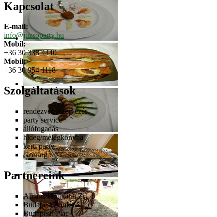
Kapcsolat
E-mail:
info@juzsoparty.hu
Mobil:
+36 30 338 4440
Mobil:
+36 30 954 1118
Szolgáltatások
rendezvényszervezés
party service
állófogadás
hideg/melegkonyha
kerti party
catering
Partnereink
Allianz Hungária Zrt.
Budapest Bank
Budapesti Piac