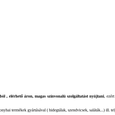
ól , elérhető áron, magas színvonalú szolgáltatást nyújtani
, ezér
yhai termékek gyártásával ( hidegtálak, szendvicsek, saláták...) ill. t