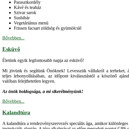
Parasztkordély
Kávé és teaház
Szivar sarok
Sushibár
Vegetáriánus menü
Frissen facsart zöldség és gyümölcslé
Bővebben...
Esküvő
Életünk egyik legfontosabb napja az esküvő!
Mi jövünk és segítünk Önöknek! Levesszük vállukról a terheket, 
teljes lebonyolításában, az időpont kiválasztástól a köszönő a
valóban felejthetetlen legyen.
Az önök boldogsága, a mi sikerélményünk!
Bővebben...
Kalandtúra
A kalandtúra a rendezvényszervezés speciális ága, amikor különleges 
instrukciók alapján. A túra alkalmával az előre megadott pontot GPS 