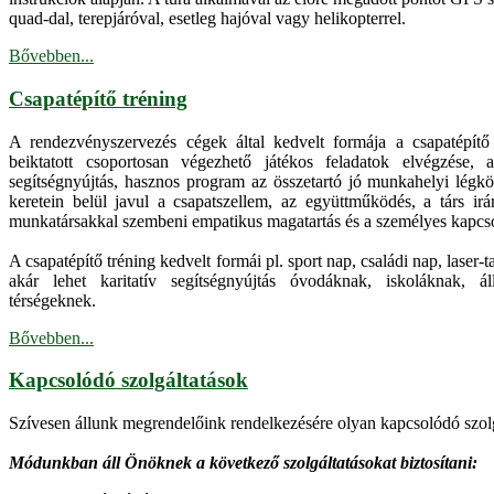
quad-dal, terepjáróval, esetleg hajóval vagy helikopterrel.
Bővebben...
Csapatépítő tréning
A rendezvényszervezés cégek által kedvelt formája a csapatépítő
beiktatott csoportosan végezhető játékos feladatok elvégzése, 
segítségnyújtás, hasznos program az összetartó jó munkahelyi légkö
keretein belül javul a csapatszellem, az együttműködés, a társ irá
munkatársakkal szembeni empatikus magatartás és a személyes kapcso
A csapatépítő tréning kedvelt formái pl. sport nap, családi nap, laser-t
akár lehet karitatív segítségnyújtás óvodáknak, iskoláknak, ál
térségeknek.
Bővebben...
Kapcsolódó szolgáltatások
Szívesen állunk megrendelőink rendelkezésére olyan kapcsolódó szolg
Módunkban áll Önöknek a következő szolgáltatásokat biztosítani: