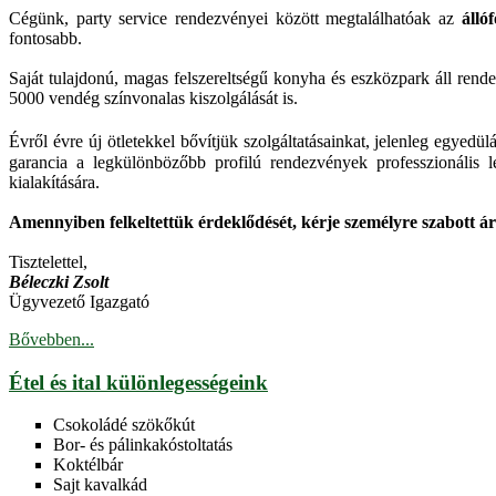
Cégünk, party service rendezvényei között megtalálhatóak az
állóf
fontosabb.
Saját tulajdonú, magas felszereltségű konyha és eszközpark áll ren
5000 vendég színvonalas kiszolgálását is.
Évről évre új ötletekkel bővítjük szolgáltatásainkat, jelenleg egye
garancia a legkülönbözőbb profilú rendezvények professzionális 
kialakítására.
Amennyiben felkeltettük érdeklődését, kérje személyre szabott ár
Tisztelettel,
Béleczki Zsolt
Ügyvezető Igazgató
Bővebben...
Étel és ital különlegességeink
Csokoládé szökőkút
Bor- és pálinkakóstoltatás
Koktélbár
Sajt kavalkád