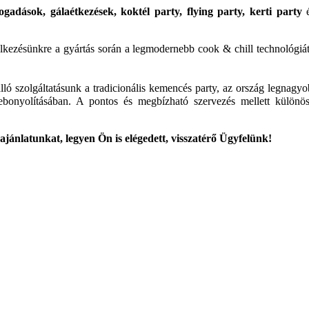
ogadások, gálaétkezések, koktél party, flying party, kerti party
é
delkezésünkre a gyártás során a legmodernebb cook & chill technológiá
dülálló szolgáltatásunk a tradicionális kemencés party, az ország leg
lebonyolításában. A pontos és megbízható szervezés mellett különö
ajánlatunkat, legyen Ön is elégedett, visszatérő Ügyfelünk!