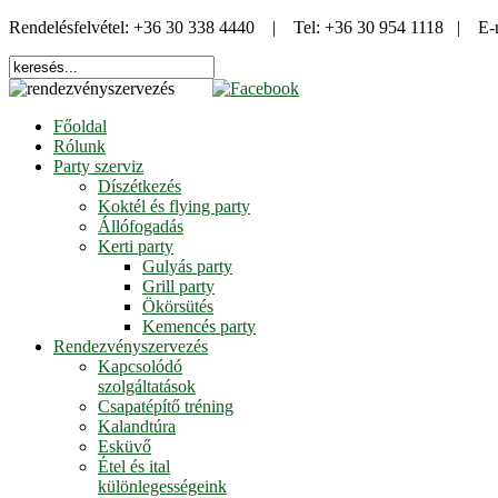
Rendelésfelvétel: +36 30 338 4440 | Tel: +36 30 954 1118 | E-
Főoldal
Rólunk
Party szerviz
Díszétkezés
Koktél és flying party
Állófogadás
Kerti party
Gulyás party
Grill party
Ökörsütés
Kemencés party
Rendezvényszervezés
Kapcsolódó
szolgáltatások
Csapatépítő tréning
Kalandtúra
Esküvő
Étel és ital
különlegességeink