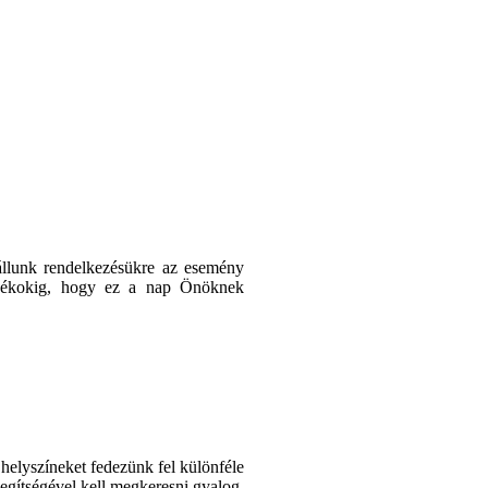
állunk rendelkezésükre az esemény
jándékokig, hogy ez a nap Önöknek
helyszíneket fedezünk fel különféle
segítségével kell megkeresni gyalog,