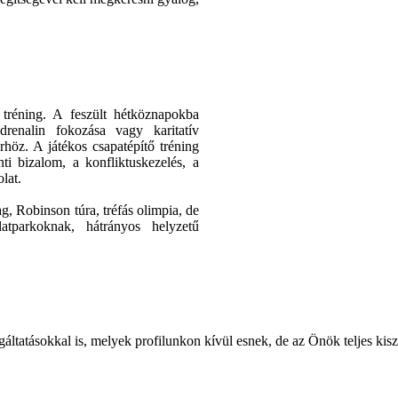
 tréning. A feszült hétköznapokba
adrenalin fokozása vagy karitatív
rhöz. A játékos csapatépítő tréning
nti bizalom, a konfliktuskezelés, a
lat.
ag, Robinson túra, tréfás olimpia, de
latparkoknak, hátrányos helyzetű
áltatásokkal is, melyek profilunkon kívül esnek, de az Önök teljes ki