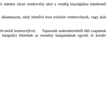
s minden olyan rendezvény ahol a vendég kiszolgálása mindennél
t alkalmazzuk, mely lehetővé teszi exkluzív rendezvények, vagy akár
nagyobb mobil kemencéjével. Tapasztalt szakemberekből álló csapatunk
s hangsúlyt fektetünk az esemény hangulatának egyedi, és kreatív