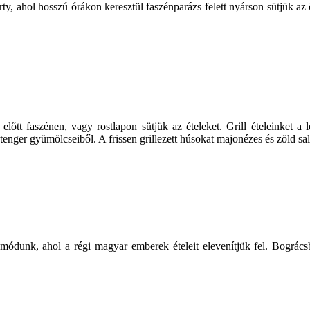
rty, ahol hosszú órákon keresztül faszénparázs felett nyárson sütjük az 
előtt faszénen, vagy rostlapon sütjük az ételeket. Grill ételeinket a
tenger gyümölcseiből. A frissen grillezett húsokat majonézes és zöld salá
módunk, ahol a régi magyar emberek ételeit elevenítjük fel. Bográcsb