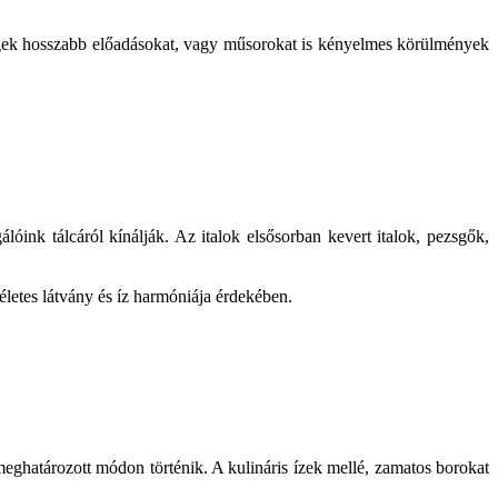
vendégek hosszabb előadásokat, vagy műsorokat is kényelmes körülmények
lóink tálcáról kínálják. Az italok elsősorban kevert italok, pezsgők,
életes látvány és íz harmóniája érdekében.
meghatározott módon történik. A kulináris ízek mellé, zamatos borokat