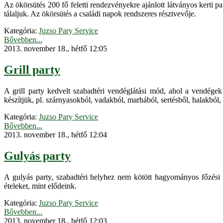
Az ökörsütés 200 fő feletti rendezvényekre ajánlott látványos kerti pa
tálaljuk. Az ökörsütés a családi napok rendszeres résztvevője.
Kategória:
Juzso Pary Service
Bővebben...
2013. november 18., hétfő 12:05
Grill party
A grill party kedvelt szabadtéri vendéglátási mód, ahol a vendégek 
készítjük, pl. szárnyasokból, vadakból, marhából, sertésből, halakból, 
Kategória:
Juzso Pary Service
Bővebben...
2013. november 18., hétfő 12:04
Gulyás party
A gulyás party, szabadtéri helyhez nem kötött hagyományos főzési 
ételeket, mint elődeink.
Kategória:
Juzso Pary Service
Bővebben...
2013. november 18., hétfő 12:03