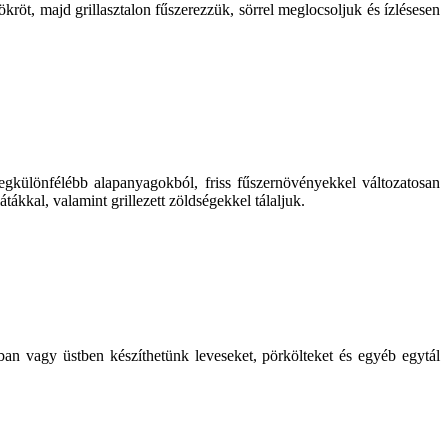
ökröt, majd grillasztalon fűszerezzük, sörrel meglocsoljuk és ízlésesen
 legkülönfélébb alapanyagokból, friss fűszernövényekkel változatosan
tákkal, valamint grillezett zöldségekkel tálaljuk.
an vagy üstben készíthetünk leveseket, pörkölteket és egyéb egytál