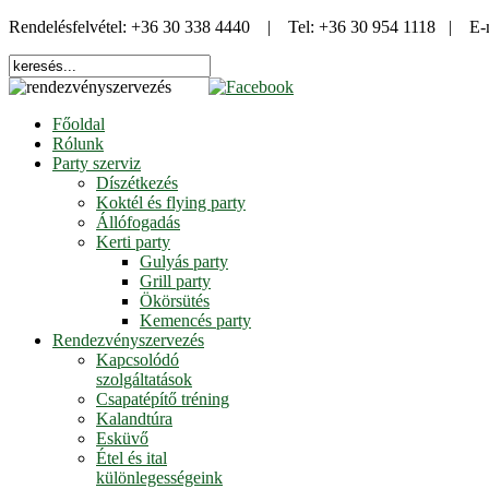
Rendelésfelvétel: +36 30 338 4440 | Tel: +36 30 954 1118 | E-
Főoldal
Rólunk
Party szerviz
Díszétkezés
Koktél és flying party
Állófogadás
Kerti party
Gulyás party
Grill party
Ökörsütés
Kemencés party
Rendezvényszervezés
Kapcsolódó
szolgáltatások
Csapatépítő tréning
Kalandtúra
Esküvő
Étel és ital
különlegességeink