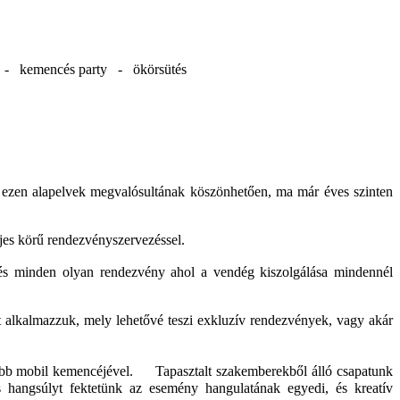
d - kemencés party - ökörsütés
t ezen alapelvek megvalósultának köszönhetően, ma már éves szinten
eljes körű rendezvényszervezéssel.
s minden olyan rendezvény ahol a vendég kiszolgálása mindennél
t alkalmazzuk, mely lehetővé teszi exkluzív rendezvények, vagy akár
nagyobb mobil kemencéjével. Tapasztalt szakemberekből álló csapatunk
s hangsúlyt fektetünk az esemény hangulatának egyedi, és kreatív