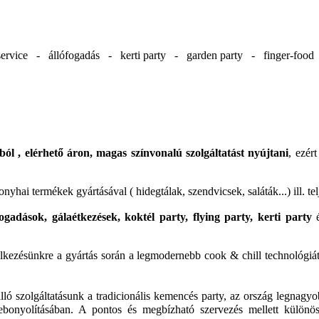
ervice - állófogadás - kerti party - garden party - finger-foo
ól , elérhető áron, magas színvonalú szolgáltatást nyújtani
, ezér
yhai termékek gyártásával ( hidegtálak, szendvicsek, saláták...) ill. t
ogadások, gálaétkezések, koktél party, flying party, kerti party
é
delkezésünkre a gyártás során a legmodernebb cook & chill technológiá
dülálló szolgáltatásunk a tradicionális kemencés party, az ország leg
lebonyolításában. A pontos és megbízható szervezés mellett különö