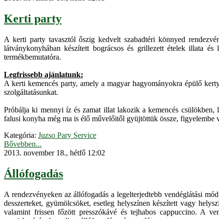
Kerti party
A kerti party tavasztól őszig kedvelt szabadtéri könnyed rendezv
látványkonyhában készített bográcsos és grillezett ételek illata és
termékbemutatóra.
Legfrissebb ajánlatunk:
A kerti kemencés party, amely a magyar hagyományokra épülő kerty part
szolgáltatásunkat.
Próbálja ki mennyi íz és zamat illat lakozik a kemencés csülökben
falusi konyha még ma is élő művelőitől gyüjtöttük össze, figyelembe
Kategória:
Juzso Pary Service
Bővebben...
2013. november 18., hétfő 12:02
Állófogadás
A rendezvényeken az állófogadás a legelterjedtebb vendéglátási mód.
desszerteket, gyümölcsöket, esetleg helyszínen készített vagy helysz
valamint frissen főzött presszókávé és tejhabos cappuccino. A vendé