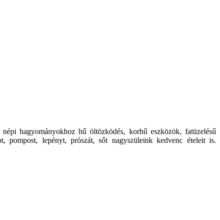
 a népi hagyományokhoz hű öltözködés, korhű eszközök, fatüzelésű
, pompost, lepényt, prószát, sőt nagyszüleink kedvenc ételeit is.