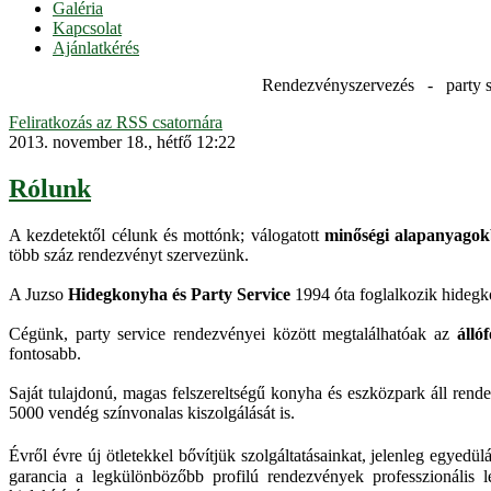
Galéria
Kapcsolat
Ajánlatkérés
Rendezvényszervezés - party s
Feliratkozás az RSS csatornára
2013. november 18., hétfő 12:22
Rólunk
A kezdetektől célunk és mottónk; válogatott
minőségi alapanyagokb
több száz rendezvényt szervezünk.
A Juzso
Hidegkonyha és Party Service
1994 óta foglalkozik hidegkon
Cégünk, party service rendezvényei között megtalálhatóak az
állóf
fontosabb.
Saját tulajdonú, magas felszereltségű konyha és eszközpark áll ren
5000 vendég színvonalas kiszolgálását is.
Évről évre új ötletekkel bővítjük szolgáltatásainkat, jelenleg egye
garancia a legkülönbözőbb profilú rendezvények professzionális 