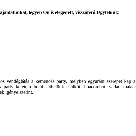
ajánlatunkat, legyen Ön is elégedett, visszatérő Ügyfelünk!
ányos vendéglátás a kemencés party, melyben egyaránt szerepet kap
 party keretein belül süthetünk csülköt, libacombot, vadat, malacot
k igénye szerint.