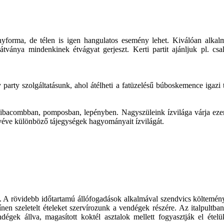
ényforma, de télen is igen hangulatos esemény lehet. Kiválóan alkal
 látványa mindenkinek étvágyat gerjeszt. Kerti partit ajánljuk pl. csa
y szolgáltatásunk, ahol átélheti a fatüzelésű búboskemence igazi tradi
, libacombban, pomposban, lepényben. Nagyszüleink ízvilága várja e
 véve különböző tájegységek hagyományait ízvilágát.
 A rövidebb időtartamú állófogadások alkalmával szendvics költeményeke
ínen szeletelt ételeket szervírozunk a vendégek részére. Az italpultban
gek állva, magasított koktél asztalok mellett fogyasztják el ételüket,