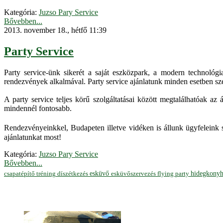
Kategória:
Juzso Pary Service
Bővebben...
2013. november 18., hétfő 11:39
Party Service
Party service-ünk sikerét a saját eszközpark, a modern technológi
rendezvények alkalmával. Party service ajánlatunk minden esetben sze
A party service teljes körű szolgáltatásai között megtalálhatóak az
mindennél fontosabb.
Rendezvényeinkkel, Budapeten illetve vidéken is állunk ügyfeleink 
ajánlatunkat most!
Kategória:
Juzso Pary Service
Bővebben...
hidegkony
esküvő
esküvőszervezés
flying party
csapatépítő tréning
díszétkezés