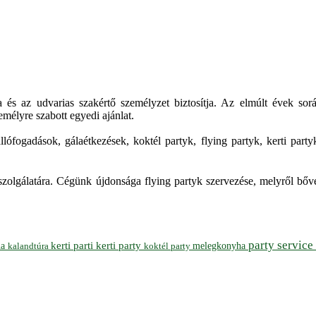
a és az udvarias szakértő személyzet biztosítja. Az elmúlt évek so
mélyre szabott egyedi ajánlat.
 állófogadások, gálaétkezések, koktél partyk, flying partyk, kerti p
szolgálatára. Cégünk újdonsága flying partyk szervezése, melyről bőv
party service
ha
kerti parti
kerti party
melegkonyha
koktél party
kalandtúra