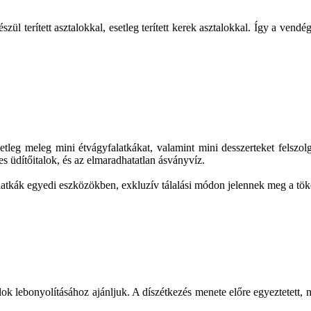
gészül terített asztalokkal, esetleg terített kerek asztalokkal. Így a 
tleg meleg mini étvágyfalatkákat, valamint mini desszerteket felszolgá
s üdítőitalok, és az elmaradhatatlan ásványvíz.
alatkák egyedi eszközökben, exkluzív tálalási módon jelennek meg a tök
ok lebonyolításához ajánljuk. A díszétkezés menete előre egyeztetett, 