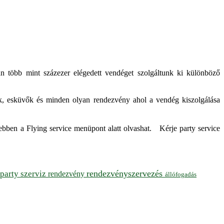
rán több mint százezer elégedett vendéget szolgáltunk ki különböző
artyk, esküvők és minden olyan rendezvény ahol a vendég kiszolgálása
ebben a Flying service menüpont alatt olvashat. Kérje party service
rendezvényszervezés
party szerviz
rendezvény
állófogadás