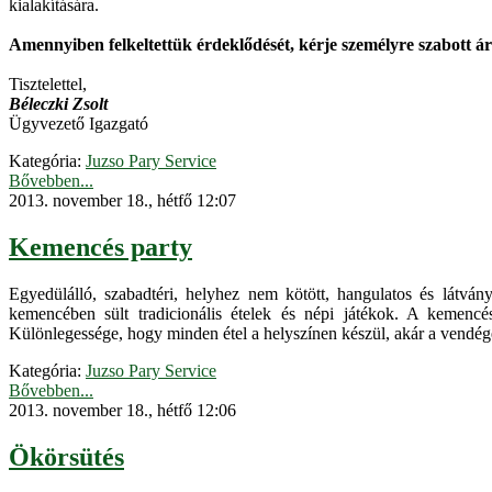
kialakítására.
Amennyiben felkeltettük érdeklődését, kérje személyre szabott ár
Tisztelettel,
Béleczki Zsolt
Ügyvezető Igazgató
Kategória:
Juzso Pary Service
Bővebben...
2013. november 18., hétfő 12:07
Kemencés party
Egyedülálló, szabadtéri, helyhez nem kötött, hangulatos és látv
kemencében sült tradicionális ételek és népi játékok. A kemencés
Különlegessége, hogy minden étel a helyszínen készül, akár a vendége
Kategória:
Juzso Pary Service
Bővebben...
2013. november 18., hétfő 12:06
Ökörsütés