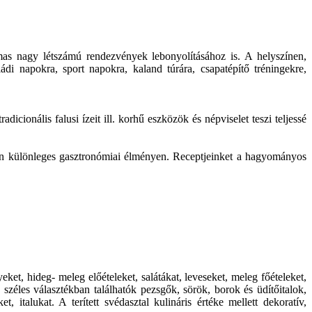
mas nagy létszámú rendezvények lebonyolításához is. A helyszínen,
ládi napokra, sport napokra, kaland túrára, csapatépítő tréningekre,
cionális falusi ízeit ill. korhű eszközök és népviselet teszi teljessé
zen különleges gasztronómiai élményen. Receptjeinket a hagyományos
t, hideg- meleg előételeket, salátákat, leveseket, meleg főételeket,
 széles választékban találhatók pezsgők, sörök, borok és üdítőitalok,
 italukat. A terített svédasztal kulináris értéke mellett dekoratív,