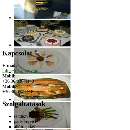
Kapcsolat
E-mail:
info@juzsoparty.hu
Mobil:
+36 30 338 4440
Mobil:
+36 30 954 1118
Szolgáltatások
rendezvényszervezés
party service
állófogadás