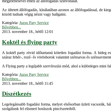
megjelenésével emeli az állófogadás színvonalát.
Az ültetett állófogadás, kínálatában azonos az állófogadással, de kie
között tudnak végig nézni vagy hallgatni.
Kategória:
Juzso Pary Service
Bővebben...
2013. november 18., hétfő 12:01
Koktél és flying party
A koktél party rövid időtartamú kötetlen fogadási forma. A hideg ese
száraz fehér-, rozé- és vörösborok valamint szénsavas és szénsavmente
A Flying party a legújabb szervírozási mód, ahol a különleges mini f
Kategória:
Juzso Pary Service
Bővebben...
2013. november 18., hétfő 11:45
Díszétkezés
Legelegánsabb fogadási forma, melyet elsősorban üzleti vacsorák, bál
szolgálunk fel elismert borászok pincészeteiből.