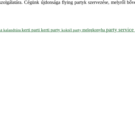
szolgálatára. Cégünk újdonsága flying partyk szervezése, melyről bőv
party service
ha
kerti parti
kerti party
melegkonyha
koktél party
kalandtúra