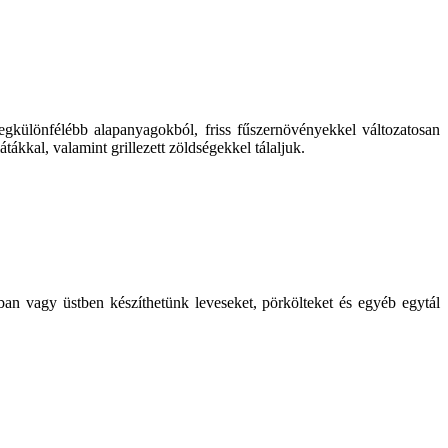
 legkülönfélébb alapanyagokból, friss fűszernövényekkel változatosan
tákkal, valamint grillezett zöldségekkel tálaljuk.
an vagy üstben készíthetünk leveseket, pörkölteket és egyéb egytál