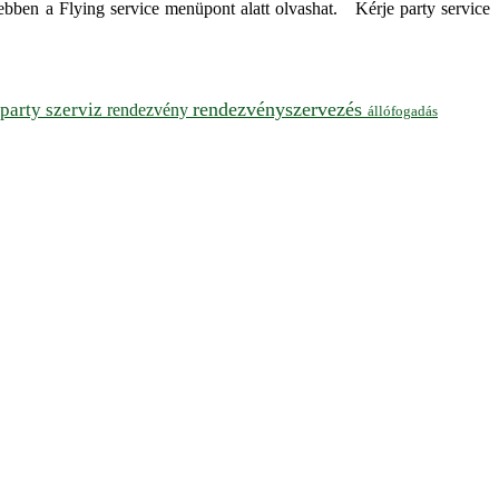
ebben a Flying service menüpont alatt olvashat. Kérje party service
rendezvényszervezés
party szerviz
rendezvény
állófogadás