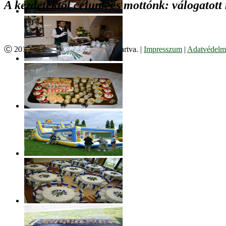
A kezdetektől célunk és mottónk: válogatott
Ⓒ 2017. Juzso Bt. Minden jog fenntartva. |
Impresszum
|
Adatvédelmi