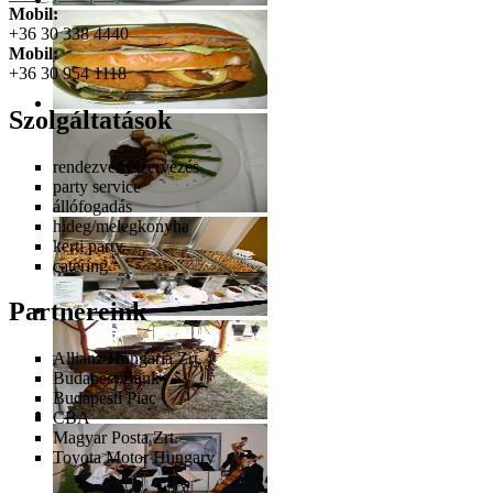
Mobil:
+36 30 338 4440
Mobil:
+36 30 954 1118
Szolgáltatások
rendezvényszervezés
party service
állófogadás
hideg/melegkonyha
kerti party
catering
Partnereink
Allianz Hungária Zrt.
Budapest Bank
Budapesti Piac
CBA
Magyar Posta Zrt.
Toyota Motor Hungary