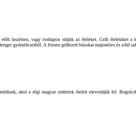
előtt faszénen, vagy rostlapon sütjük az ételeket. Grill ételeinket a
tenger gyümölcseiből. A frissen grillezett húsokat majonézes és zöld salá
módunk, ahol a régi magyar emberek ételeit elevenítjük fel. Bográcsb