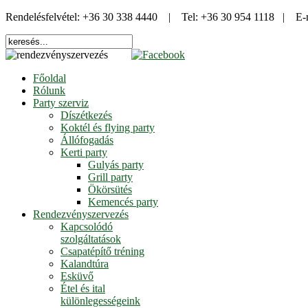
Rendelésfelvétel: +36 30 338 4440 | Tel: +36 30 954 1118 | E-
Főoldal
Rólunk
Party szerviz
Díszétkezés
Koktél és flying party
Állófogadás
Kerti party
Gulyás party
Grill party
Ökörsütés
Kemencés party
Rendezvényszervezés
Kapcsolódó
szolgáltatások
Csapatépítő tréning
Kalandtúra
Esküvő
Étel és ital
különlegességeink