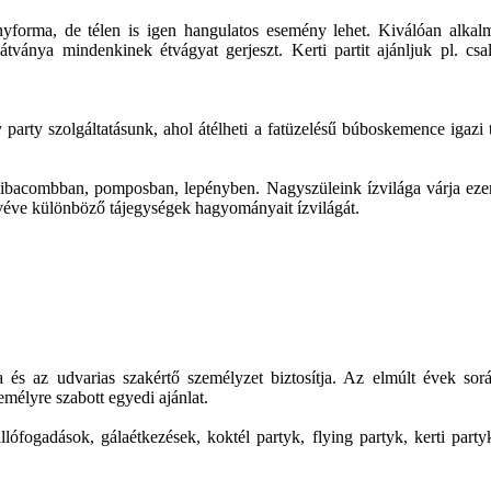
ényforma, de télen is igen hangulatos esemény lehet. Kiválóan alkal
 látványa mindenkinek étvágyat gerjeszt. Kerti partit ajánljuk pl. csa
y szolgáltatásunk, ahol átélheti a fatüzelésű búboskemence igazi tradi
, libacombban, pomposban, lepényben. Nagyszüleink ízvilága várja e
 véve különböző tájegységek hagyományait ízvilágát.
a és az udvarias szakértő személyzet biztosítja. Az elmúlt évek so
mélyre szabott egyedi ajánlat.
 állófogadások, gálaétkezések, koktél partyk, flying partyk, kerti p