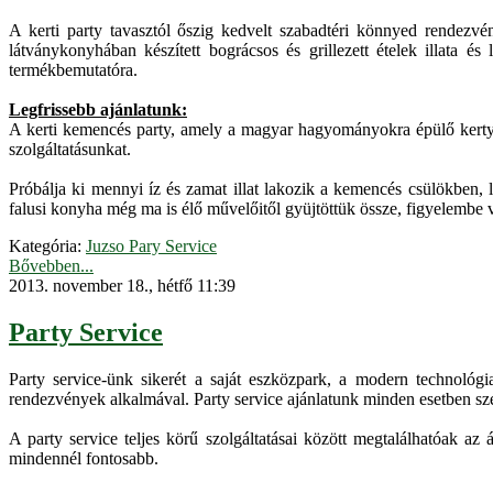
A kerti party tavasztól őszig kedvelt szabadtéri könnyed rendezv
látványkonyhában készített bográcsos és grillezett ételek illata és
termékbemutatóra.
Legfrissebb ajánlatunk:
A kerti kemencés party, amely a magyar hagyományokra épülő kerty part
szolgáltatásunkat.
Próbálja ki mennyi íz és zamat illat lakozik a kemencés csülökben
falusi konyha még ma is élő művelőitől gyüjtöttük össze, figyelembe
Kategória:
Juzso Pary Service
Bővebben...
2013. november 18., hétfő 11:39
Party Service
Party service-ünk sikerét a saját eszközpark, a modern technológi
rendezvények alkalmával. Party service ajánlatunk minden esetben sze
A party service teljes körű szolgáltatásai között megtalálhatóak az
mindennél fontosabb.