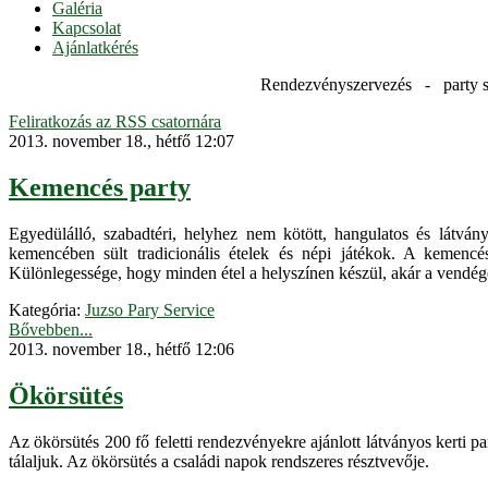
Galéria
Kapcsolat
Ajánlatkérés
Rendezvényszervezés - party s
Feliratkozás az RSS csatornára
2013. november 18., hétfő 12:07
Kemencés party
Egyedülálló, szabadtéri, helyhez nem kötött, hangulatos és látv
kemencében sült tradicionális ételek és népi játékok. A kemencés
Különlegessége, hogy minden étel a helyszínen készül, akár a vendége
Kategória:
Juzso Pary Service
Bővebben...
2013. november 18., hétfő 12:06
Ökörsütés
Az ökörsütés 200 fő feletti rendezvényekre ajánlott látványos kerti pa
tálaljuk. Az ökörsütés a családi napok rendszeres résztvevője.