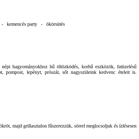
d - kemencés party - ökörsütés
 a népi hagyományokhoz hű öltözködés, korhű eszközök, fatüzelésű
, pompost, lepényt, prószát, sőt nagyszüleink kedvenc ételeit is.
ökröt, majd grillasztalon fűszerezzük, sörrel meglocsoljuk és ízlésesen