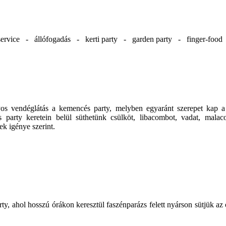
ervice - állófogadás - kerti party - garden party - finger-foo
ányos vendéglátás a kemencés party, melyben egyaránt szerepet kap
 party keretein belül süthetünk csülköt, libacombot, vadat, malacot
k igénye szerint.
rty, ahol hosszú órákon keresztül faszénparázs felett nyárson sütjük az 