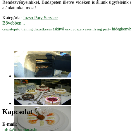
Rendezvényeinkkel, Budapeten illetve vidéken is állunk ügyfeleink 
ajánlatunkat most!
Kategória:
Juzso Pary Service
Bővebben...
hidegkony
esküvő
esküvőszervezés
flying party
csapatépítő tréning
díszétkezés
Kapcsolat
E-mail:
info@juzsoparty.hu