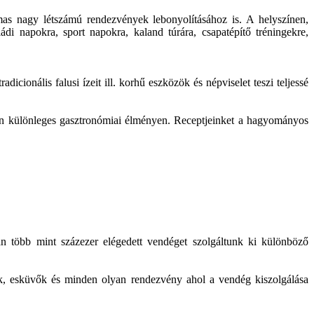
mas nagy létszámú rendezvények lebonyolításához is. A helyszínen,
ládi napokra, sport napokra, kaland túrára, csapatépítő tréningekre,
cionális falusi ízeit ill. korhű eszközök és népviselet teszi teljessé
zen különleges gasztronómiai élményen. Receptjeinket a hagyományos
rán több mint százezer elégedett vendéget szolgáltunk ki különböző
artyk, esküvők és minden olyan rendezvény ahol a vendég kiszolgálása