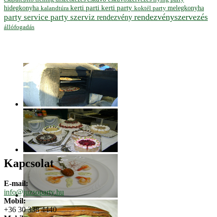
hidegkonyha
kerti parti
kerti party
melegkonyha
koktél party
kalandtúra
rendezvényszervezés
party service
party szerviz
rendezvény
állófogadás
Kapcsolat
E-mail:
info@juzsoparty.hu
Mobil:
+36 30 338 4440