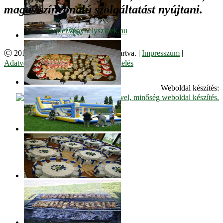
magas színvonalú szolgáltatást nyújtani.
Ⓒ 2017. Juzso Bt. Minden jog fenntartva. |
Impresszum
|
Adatvédelmi Szabályzat
|
Cookie kezelés
Weboldal készítés: