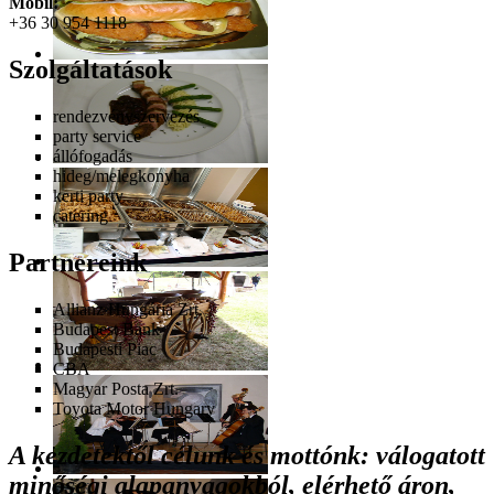
Mobil:
+36 30 954 1118
Szolgáltatások
rendezvényszervezés
party service
állófogadás
hideg/melegkonyha
kerti party
catering
Partnereink
Allianz Hungária Zrt.
Budapest Bank
Budapesti Piac
CBA
Magyar Posta Zrt.
Toyota Motor Hungary
A kezdetektől célunk és mottónk: válogatott
minőségi alapanyagokból, elérhető áron,