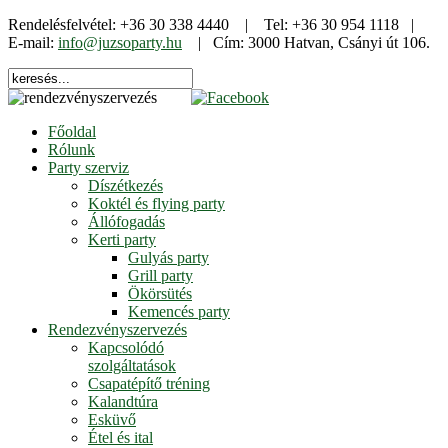
Rendelésfelvétel: +36 30 338 4440 | Tel: +36 30 954 1118 |
E-mail:
info@juzsoparty.hu
| Cím: 3000 Hatvan, Csányi út 106.
Főoldal
Rólunk
Party szerviz
Díszétkezés
Koktél és flying party
Állófogadás
Kerti party
Gulyás party
Grill party
Ökörsütés
Kemencés party
Rendezvényszervezés
Kapcsolódó
szolgáltatások
Csapatépítő tréning
Kalandtúra
Esküvő
Étel és ital