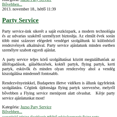
Bővebben...
2013. november 18., hétfő 11:39
Party Service
Party service-ünk sikerét a saját eszközpark, a modern technológia
és az udvarias szakértő személyzet biztosítja. Az elmúlt évek során
több mint százezer elégedett vendéget szolgáltunk ki különböző
rendezvények alkalmával. Party service ajánlatunk minden esetben
személyre szabott egyedi ajánlat.
A party service teljes körű szolgáltatásai között megtalálhatóak az
állófogadások, gálaétkezések, koktél partyk, flying partyk, kerti
partyk, esküvők és minden olyan rendezvény ahol a vendég
kiszolgálása mindennél fontosabb.
Rendezvényeinkkel, Budapeten illetve vidéken is állunk ügyfeleink
szolgálatára. Cégünk újdonsága flying partyk szervezése, melyről
bővebben a Flying service menüpont alatt olvashat. Kérje party
service ajánlatunkat most!
Kategória:
Juzso Pary Service
Bővebben...
esküvő
esküvőszervezés
flying party
csapatépítő tréning
díszétkezés