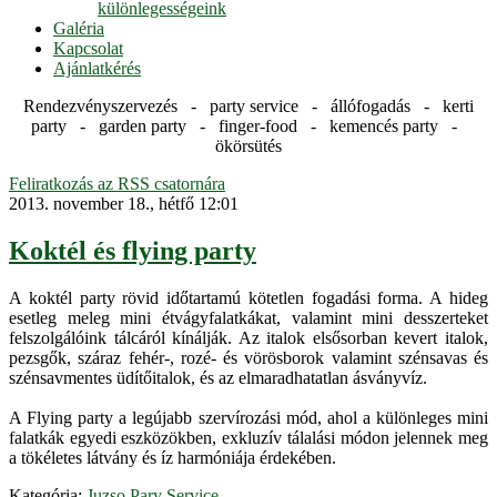
különlegességeink
Galéria
Kapcsolat
Ajánlatkérés
Rendezvényszervezés - party service - állófogadás - kerti
party - garden party - finger-food - kemencés party -
ökörsütés
Feliratkozás az RSS csatornára
2013. november 18., hétfő 12:01
Koktél és flying party
A koktél party rövid időtartamú kötetlen fogadási forma. A hideg
esetleg meleg mini étvágyfalatkákat, valamint mini desszerteket
felszolgálóink tálcáról kínálják. Az italok elsősorban kevert italok,
pezsgők, száraz fehér-, rozé- és vörösborok valamint szénsavas és
szénsavmentes üdítőitalok, és az elmaradhatatlan ásványvíz.
A Flying party a legújabb szervírozási mód, ahol a különleges mini
falatkák egyedi eszközökben, exkluzív tálalási módon jelennek meg
a tökéletes látvány és íz harmóniája érdekében.
Kategória:
Juzso Pary Service