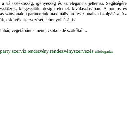
a választékosság, igényesség és az elegancia jellemzi. Segítségére
eszközök, kiegészítők, design elemek kiválasztásában. A pontos és
s színvonalon partnereink maximális professzionális kiszolgálása. Az
k, esküvők szervezését, lebonyolítását is.
ushibár, vegetáriánus menü, csokoládé szökőkút...
rendezvényszervezés
party szerviz
rendezvény
állófogadás