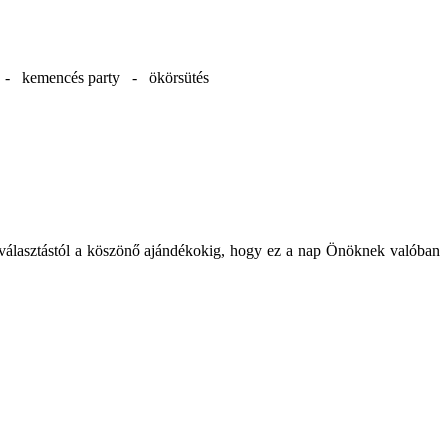
d - kemencés party - ökörsütés
kiválasztástól a köszönő ajándékokig, hogy ez a nap Önöknek valóban