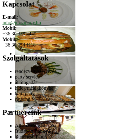
Kapcsolat
E-mail:
info@juzsoparty.hu
Mobil:
+36 30 338 4440
Mobil:
+36 30 954 1118
Szolgáltatások
rendezvényszervezés
party service
állófogadás
hideg/melegkonyha
kerti party
catering
Partnereink
Allianz Hungária Zrt.
Budapest Bank
Budapesti Piac