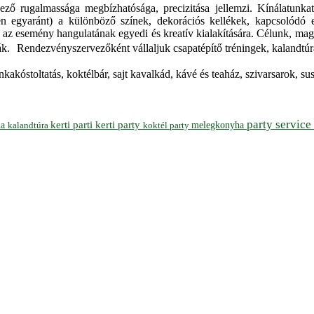
ző rugalmassága megbízhatósága, precizitása jellemzi. Kínálatunkat 
en egyaránt) a különböző színek, dekorációs kellékek, kapcsolódó 
az esemény hangulatának egyedi és kreatív kialakítására. Célunk, maga
lják. Rendezvényszervezőként vállaljuk csapatépítő tréningek, kalandtúrá
kakóstoltatás, koktélbár, sajt kavalkád, kávé és teaház, szivarsarok, s
party service
ha
kerti parti
kerti party
melegkonyha
koktél party
kalandtúra