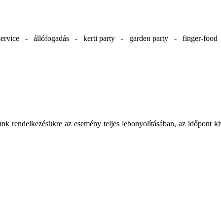
ervice - állófogadás - kerti party - garden party - finger-foo
unk rendelkezésükre az esemény teljes lebonyolításában, az időpont 