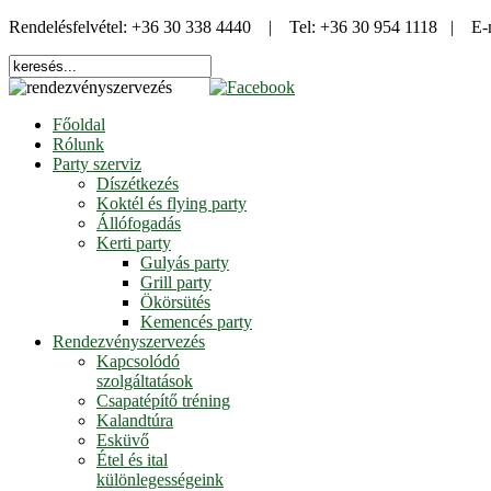
Rendelésfelvétel: +36 30 338 4440 | Tel: +36 30 954 1118 | E-
Főoldal
Rólunk
Party szerviz
Díszétkezés
Koktél és flying party
Állófogadás
Kerti party
Gulyás party
Grill party
Ökörsütés
Kemencés party
Rendezvényszervezés
Kapcsolódó
szolgáltatások
Csapatépítő tréning
Kalandtúra
Esküvő
Étel és ital
különlegességeink