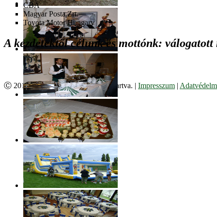
CBA
Magyar Posta Zrt.
Toyota Motor Hungary
A kezdetektől célunk és mottónk: válogatott
Ⓒ 2017. Juzso Bt. Minden jog fenntartva. |
Impresszum
|
Adatvédelmi