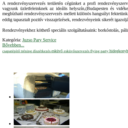
A rendezvényszervezés területén cégünket a profi rendezvényszerve
vagyunk üzletfeleinknek az ideális helyszín,(Budapesten és vidék
megbízható rendezvényszervezés mellett különös hangsúlyt fektetünk 
eddig tapasztalt pozitív visszajelzések, rendezvényeink sikerét igazo
Rendezvényekhez köthető speciális szolgáltatásaink: borkóstolás, pálin
Kategória:
Juzso Pary Service
Bővebben...
hidegkony
esküvő
esküvőszervezés
flying party
csapatépítő tréning
díszétkezés