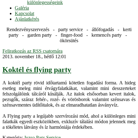
különlegességeink
Galéria
Kapcsolat
Ajánlatkérés
Rendezvényszervezés - party service - állófogadás - kerti
party - garden party - finger-food - kemencés party -
ökörsütés
Feliratkozás az RSS csatornára
2013. november 18., hétfő 12:01
Koktél és flying party
A koktél party rövid időtartamú kötetlen fogadási forma. A hideg
esetleg meleg mini étvágyfalatkákat, valamint mini desszerteket
felszolgálóink tálcáról kínálják. Az italok elsősorban kevert italok,
pezsgők, száraz fehér-, rozé- és vörösborok valamint szénsavas és
szénsavmentes üdítőitalok, és az elmaradhatatlan ásványvíz.
A Flying party a legújabb szervírozási mód, ahol a különleges mini
falatkák egyedi eszközökben, exkluzív tálalási módon jelennek meg
a tökéletes látvány és íz harmóniája érdekében.
Kategória:
Juzso Pary Service