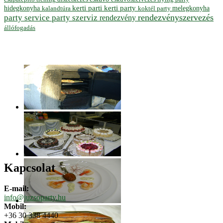
hidegkonyha
kerti parti
kerti party
melegkonyha
koktél party
kalandtúra
rendezvényszervezés
party service
party szerviz
rendezvény
állófogadás
Kapcsolat
E-mail:
info@juzsoparty.hu
Mobil:
+36 30 338 4440