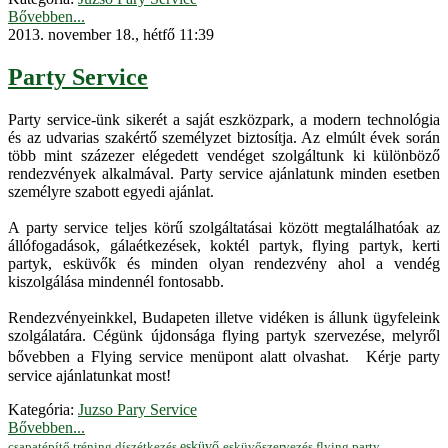
Bővebben...
2013. november 18., hétfő 11:39
Party Service
Party service-ünk sikerét a saját eszközpark, a modern technológia
és az udvarias szakértő személyzet biztosítja. Az elmúlt évek során
több mint százezer elégedett vendéget szolgáltunk ki különböző
rendezvények alkalmával. Party service ajánlatunk minden esetben
személyre szabott egyedi ajánlat.
A party service teljes körű szolgáltatásai között megtalálhatóak az
állófogadások, gálaétkezések, koktél partyk, flying partyk, kerti
partyk, esküvők és minden olyan rendezvény ahol a vendég
kiszolgálása mindennél fontosabb.
Rendezvényeinkkel, Budapeten illetve vidéken is állunk ügyfeleink
szolgálatára. Cégünk újdonsága flying partyk szervezése, melyről
bővebben a Flying service menüpont alatt olvashat. Kérje party
service ajánlatunkat most!
Kategória:
Juzso Pary Service
Bővebben...
esküvő
esküvőszervezés
flying party
csapatépítő tréning
díszétkezés