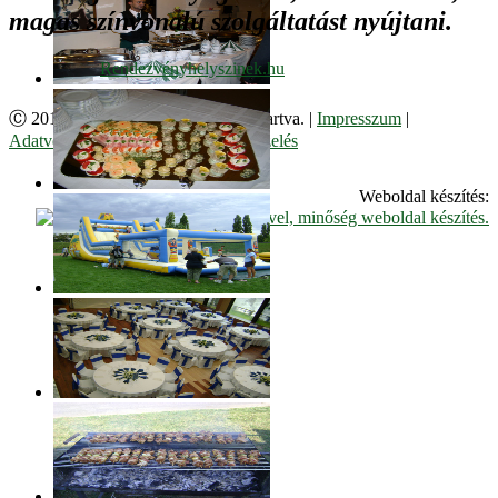
magas színvonalú szolgáltatást nyújtani.
Ⓒ 2017. Juzso Bt. Minden jog fenntartva. |
Impresszum
|
Adatvédelmi Szabályzat
|
Cookie kezelés
Weboldal készítés: