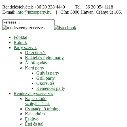
Rendelésfelvétel: +36 30 338 4440 | Tel: +36 30 954 1118 |
E-mail:
info@juzsoparty.hu
| Cím: 3000 Hatvan, Csányi út 106.
Főoldal
Rólunk
Party szerviz
Díszétkezés
Koktél és flying party
Állófogadás
Kerti party
Gulyás party
Grill party
Ökörsütés
Kemencés party
Rendezvényszervezés
Kapcsolódó
szolgáltatások
Csapatépítő tréning
Kalandtúra
Esküvő
Étel és ital