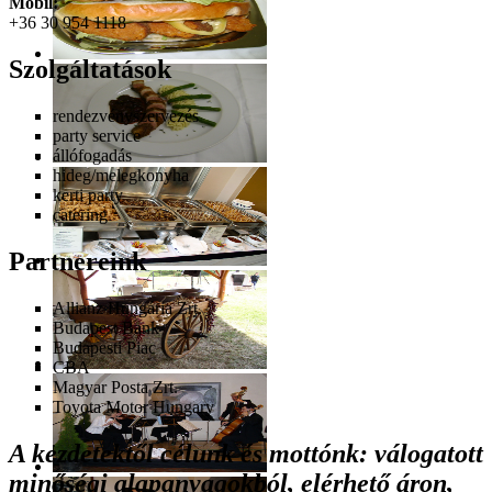
Mobil:
+36 30 954 1118
Szolgáltatások
rendezvényszervezés
party service
állófogadás
hideg/melegkonyha
kerti party
catering
Partnereink
Allianz Hungária Zrt.
Budapest Bank
Budapesti Piac
CBA
Magyar Posta Zrt.
Toyota Motor Hungary
A kezdetektől célunk és mottónk: válogatott
minőségi alapanyagokból, elérhető áron,