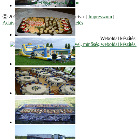
Ⓒ 2017. Juzso Bt. Minden jog fenntartva. |
Impresszum
|
Adatvédelmi Szabályzat
|
Cookie kezelés
Weboldal készítés: