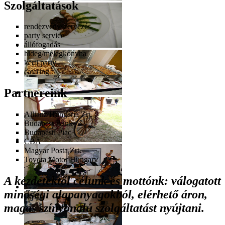
Szolgáltatások
rendezvényszervezés
party service
állófogadás
hideg/melegkonyha
kerti party
catering
Partnereink
Allianz Hungária Zrt.
Budapest Bank
Budapesti Piac
CBA
Magyar Posta Zrt.
Toyota Motor Hungary
A kezdetektől célunk és mottónk: válogatott
minőségi alapanyagokból, elérhető áron,
magas színvonalú szolgáltatást nyújtani.