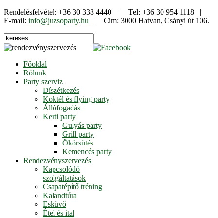
Rendelésfelvétel: +36 30 338 4440 | Tel: +36 30 954 1118 |
E-mail:
info@juzsoparty.hu
| Cím: 3000 Hatvan, Csányi út 106.
Főoldal
Rólunk
Party szerviz
Díszétkezés
Koktél és flying party
Állófogadás
Kerti party
Gulyás party
Grill party
Ökörsütés
Kemencés party
Rendezvényszervezés
Kapcsolódó
szolgáltatások
Csapatépítő tréning
Kalandtúra
Esküvő
Étel és ital