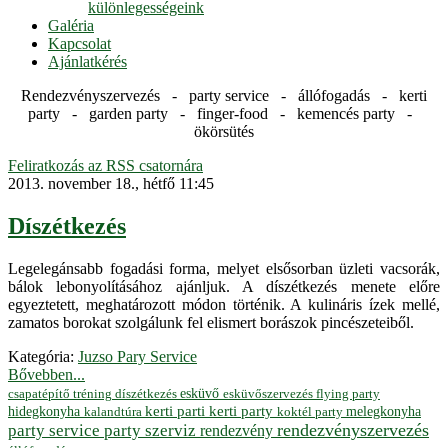
különlegességeink
Galéria
Kapcsolat
Ajánlatkérés
Rendezvényszervezés - party service - állófogadás - kerti
party - garden party - finger-food - kemencés party -
ökörsütés
Feliratkozás az RSS csatornára
2013. november 18., hétfő 11:45
Díszétkezés
Legelegánsabb fogadási forma, melyet elsősorban üzleti vacsorák,
bálok lebonyolításához ajánljuk. A díszétkezés menete előre
egyeztetett, meghatározott módon történik. A kulináris ízek mellé,
zamatos borokat szolgálunk fel elismert borászok pincészeteiből.
Kategória:
Juzso Pary Service
Bővebben...
esküvő
esküvőszervezés
flying party
csapatépítő tréning
díszétkezés
hidegkonyha
kerti parti
kerti party
melegkonyha
koktél party
kalandtúra
rendezvényszervezés
party service
party szerviz
rendezvény