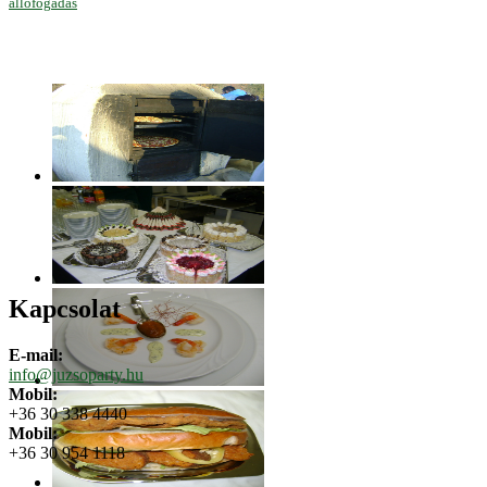
állófogadás
Kapcsolat
E-mail:
info@juzsoparty.hu
Mobil:
+36 30 338 4440
Mobil:
+36 30 954 1118