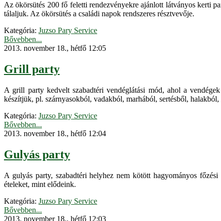
Az ökörsütés 200 fő feletti rendezvényekre ajánlott látványos kerti pa
tálaljuk. Az ökörsütés a családi napok rendszeres résztvevője.
Kategória:
Juzso Pary Service
Bővebben...
2013. november 18., hétfő 12:05
Grill party
A grill party kedvelt szabadtéri vendéglátási mód, ahol a vendégek 
készítjük, pl. szárnyasokból, vadakból, marhából, sertésből, halakból, 
Kategória:
Juzso Pary Service
Bővebben...
2013. november 18., hétfő 12:04
Gulyás party
A gulyás party, szabadtéri helyhez nem kötött hagyományos főzési 
ételeket, mint elődeink.
Kategória:
Juzso Pary Service
Bővebben...
2013. november 18., hétfő 12:03