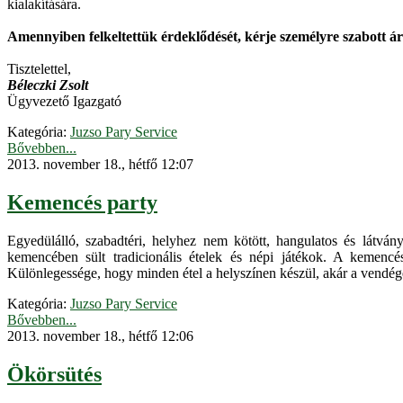
kialakítására.
Amennyiben felkeltettük érdeklődését, kérje személyre szabott ár
Tisztelettel,
Béleczki Zsolt
Ügyvezető Igazgató
Kategória:
Juzso Pary Service
Bővebben...
2013. november 18., hétfő 12:07
Kemencés party
Egyedülálló, szabadtéri, helyhez nem kötött, hangulatos és látv
kemencében sült tradicionális ételek és népi játékok. A kemencés
Különlegessége, hogy minden étel a helyszínen készül, akár a vendége
Kategória:
Juzso Pary Service
Bővebben...
2013. november 18., hétfő 12:06
Ökörsütés