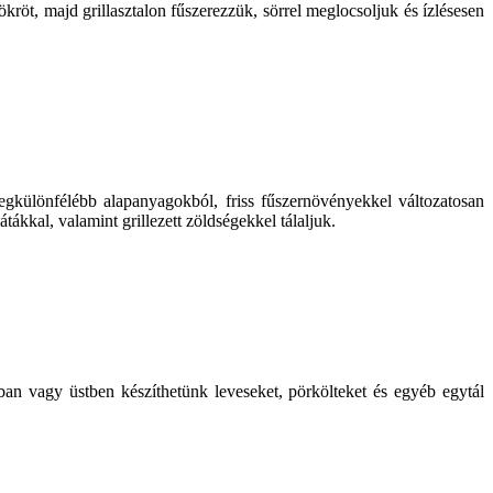
ökröt, majd grillasztalon fűszerezzük, sörrel meglocsoljuk és ízlésesen
 legkülönfélébb alapanyagokból, friss fűszernövényekkel változatosan
tákkal, valamint grillezett zöldségekkel tálaljuk.
an vagy üstben készíthetünk leveseket, pörkölteket és egyéb egytál