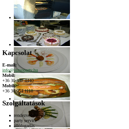
Kapcsolat
E-mail:
info@juzsoparty.hu
Mobil:
+36 30 338 4440
Mobil:
+36 30 954 1118
Szolgáltatások
rendezvényszervezés
party service
állófogadás