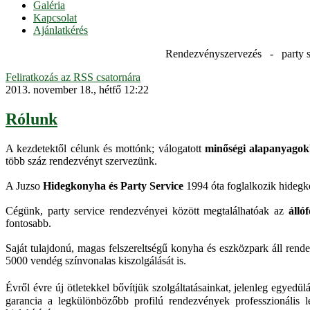
Galéria
Kapcsolat
Ajánlatkérés
Rendezvényszervezés - party s
Feliratkozás az RSS csatornára
2013. november 18., hétfő 12:22
Rólunk
A kezdetektől célunk és mottónk; válogatott
minőségi alapanyagokb
több száz rendezvényt szervezünk.
A Juzso
Hidegkonyha és Party Service
1994 óta foglalkozik hidegkon
Cégünk, party service rendezvényei között megtalálhatóak az
állóf
fontosabb.
Saját tulajdonú, magas felszereltségű konyha és eszközpark áll ren
5000 vendég színvonalas kiszolgálását is.
Évről évre új ötletekkel bővítjük szolgáltatásainkat, jelenleg egye
garancia a legkülönbözőbb profilú rendezvények professzionális 