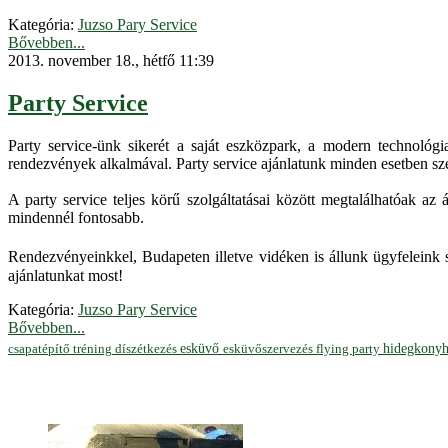
Kategória:
Juzso Pary Service
Bővebben...
2013. november 18., hétfő 11:39
Party Service
Party service-ünk sikerét a saját eszközpark, a modern technológi
rendezvények alkalmával. Party service ajánlatunk minden esetben sze
A party service teljes körű szolgáltatásai között megtalálhatóak az
mindennél fontosabb.
Rendezvényeinkkel, Budapeten illetve vidéken is állunk ügyfeleink 
ajánlatunkat most!
Kategória:
Juzso Pary Service
Bővebben...
hidegkony
esküvő
esküvőszervezés
flying party
csapatépítő tréning
díszétkezés