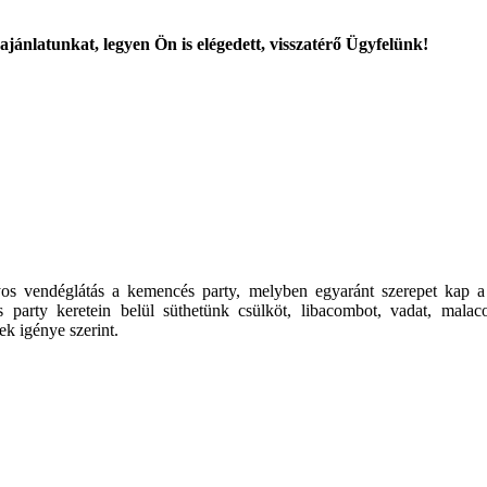
ajánlatunkat, legyen Ön is elégedett, visszatérő Ügyfelünk!
ányos vendéglátás a kemencés party, melyben egyaránt szerepet kap
 party keretein belül süthetünk csülköt, libacombot, vadat, malacot
k igénye szerint.