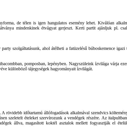
ényforma, de télen is igen hangulatos esemény lehet. Kiválóan alkal
 látványa mindenkinek étvágyat gerjeszt. Kerti partit ajánljuk pl. csa
y szolgáltatásunk, ahol átélheti a fatüzelésű búboskemence igazi tradi
, libacombban, pomposban, lepényben. Nagyszüleink ízvilága várja e
 véve különböző tájegységek hagyományait ízvilágát.
 A rövidebb időtartamú állófogadások alkalmával szendvics költeményeke
ínen szeletelt ételeket szervírozunk a vendégek részére. Az italpultban
gek állva, magasított koktél asztalok mellett fogyasztják el ételüket,