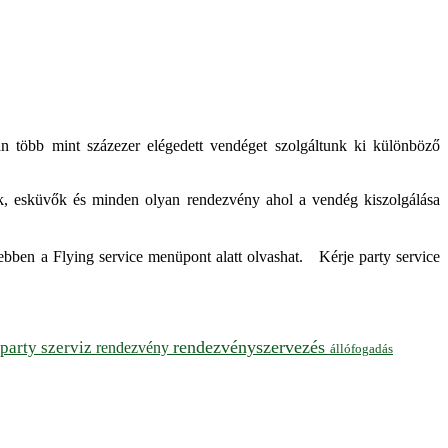
rán több mint százezer elégedett vendéget szolgáltunk ki különböző
artyk, esküvők és minden olyan rendezvény ahol a vendég kiszolgálása
ebben a Flying service menüpont alatt olvashat. Kérje party service
rendezvényszervezés
party szerviz
rendezvény
állófogadás