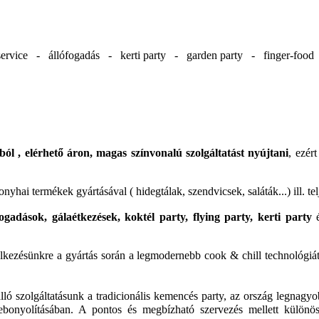
ervice - állófogadás - kerti party - garden party - finger-foo
ól , elérhető áron, magas színvonalú szolgáltatást nyújtani
, ezér
yhai termékek gyártásával ( hidegtálak, szendvicsek, saláták...) ill. t
ogadások, gálaétkezések, koktél party, flying party, kerti party
é
delkezésünkre a gyártás során a legmodernebb cook & chill technológiá
dülálló szolgáltatásunk a tradicionális kemencés party, az ország leg
lebonyolításában. A pontos és megbízható szervezés mellett különö