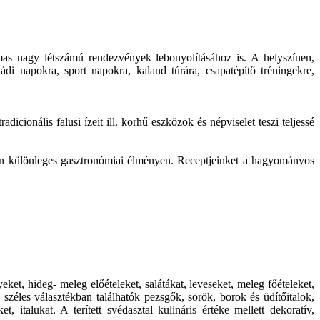
mas nagy létszámú rendezvények lebonyolításához is. A helyszínen,
ládi napokra, sport napokra, kaland túrára, csapatépítő tréningekre,
cionális falusi ízeit ill. korhű eszközök és népviselet teszi teljessé
zen különleges gasztronómiai élményen. Receptjeinket a hagyományos
t, hideg- meleg előételeket, salátákat, leveseket, meleg főételeket,
 széles választékban találhatók pezsgők, sörök, borok és üdítőitalok,
 italukat. A terített svédasztal kulináris értéke mellett dekoratív,