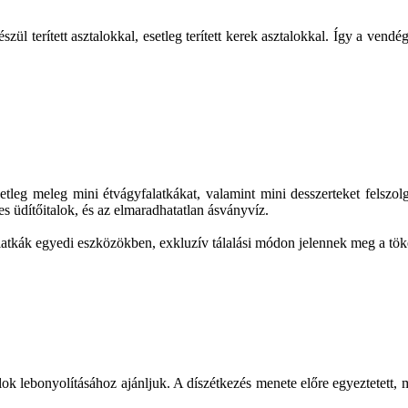
gészül terített asztalokkal, esetleg terített kerek asztalokkal. Így a 
tleg meleg mini étvágyfalatkákat, valamint mini desszerteket felszolgá
s üdítőitalok, és az elmaradhatatlan ásványvíz.
alatkák egyedi eszközökben, exkluzív tálalási módon jelennek meg a tök
ok lebonyolításához ajánljuk. A díszétkezés menete előre egyeztetett, 