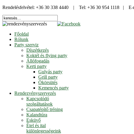
Rendelésfelvétel: +36 30 338 4440 | Tel: +36 30 954 1118 | E-
Főoldal
Rólunk
Party szerviz
Díszétkezés
Koktél és flying party
Állófogadás
Kerti party
Gulyás party
Grill party
Ökörsütés
Kemencés party
Rendezvényszervezés
Kapcsolódó
szolgáltatások
Csapatépítő tréning
Kalandtúra
Esküvő
Étel és ital
különlegességeink