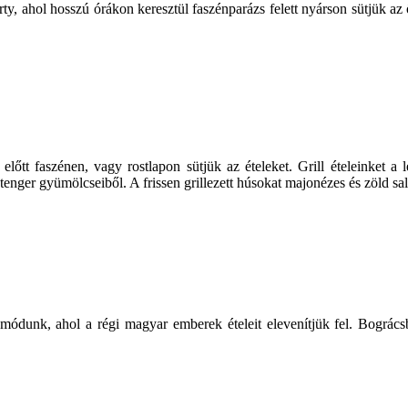
rty, ahol hosszú órákon keresztül faszénparázs felett nyárson sütjük az 
előtt faszénen, vagy rostlapon sütjük az ételeket. Grill ételeinket a
tenger gyümölcseiből. A frissen grillezett húsokat majonézes és zöld salá
módunk, ahol a régi magyar emberek ételeit elevenítjük fel. Bográcsb