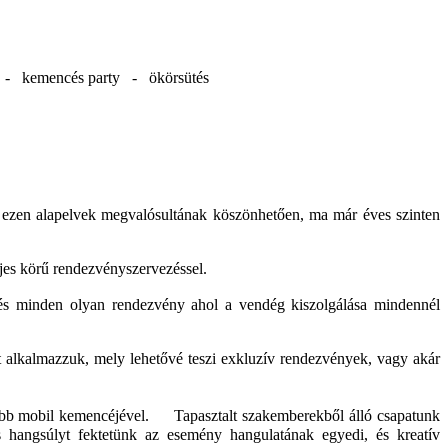
d - kemencés party - ökörsütés
t ezen alapelvek megvalósultának köszönhetően, ma már éves szinten
eljes körű rendezvényszervezéssel.
s minden olyan rendezvény ahol a vendég kiszolgálása mindennél
t alkalmazzuk, mely lehetővé teszi exkluzív rendezvények, vagy akár
nagyobb mobil kemencéjével. Tapasztalt szakemberekből álló csapatunk
s hangsúlyt fektetünk az esemény hangulatának egyedi, és kreatív