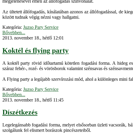
megjelenésével emeli az állófogadás színvonalát.
Az ültetett állófogadás, kínálatában azonos az állófogadással, de kie
között tudnak végig nézni vagy hallgatni.
Kategória:
Juzso Pary Service
Bővebben...
2013. november 18., hétfő 12:01
Koktél és flying party
A koktél party rövid időtartamú kötetlen fogadási forma. A hideg ese
száraz fehér-, rozé- és vörösborok valamint szénsavas és szénsavmente
A Flying party a legújabb szervírozási mód, ahol a különleges mini f
Kategória:
Juzso Pary Service
Bővebben...
2013. november 18., hétfő 11:45
Díszétkezés
Legelegánsabb fogadási forma, melyet elsősorban üzleti vacsorák, bál
szolgálunk fel elismert borászok pincészeteiből.