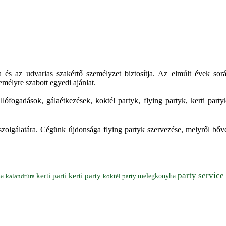
a és az udvarias szakértő személyzet biztosítja. Az elmúlt évek so
mélyre szabott egyedi ajánlat.
 állófogadások, gálaétkezések, koktél partyk, flying partyk, kerti p
szolgálatára. Cégünk újdonsága flying partyk szervezése, melyről bőv
party service
ha
kerti parti
kerti party
melegkonyha
koktél party
kalandtúra