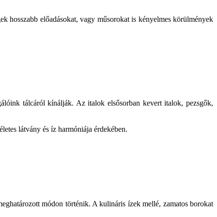
vendégek hosszabb előadásokat, vagy műsorokat is kényelmes körülmények
lóink tálcáról kínálják. Az italok elsősorban kevert italok, pezsgők,
életes látvány és íz harmóniája érdekében.
meghatározott módon történik. A kulináris ízek mellé, zamatos borokat