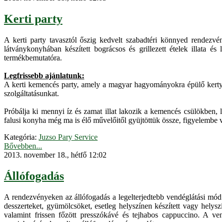
Kerti party
A kerti party tavasztól őszig kedvelt szabadtéri könnyed rendezv
látványkonyhában készített bográcsos és grillezett ételek illata és
termékbemutatóra.
Legfrissebb ajánlatunk:
A kerti kemencés party, amely a magyar hagyományokra épülő kerty part
szolgáltatásunkat.
Próbálja ki mennyi íz és zamat illat lakozik a kemencés csülökben
falusi konyha még ma is élő művelőitől gyüjtöttük össze, figyelembe
Kategória:
Juzso Pary Service
Bővebben...
2013. november 18., hétfő 12:02
Állófogadás
A rendezvényeken az állófogadás a legelterjedtebb vendéglátási mód.
desszerteket, gyümölcsöket, esetleg helyszínen készített vagy helysz
valamint frissen főzött presszókávé és tejhabos cappuccino. A vendé