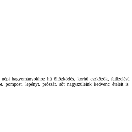
 a népi hagyományokhoz hű öltözködés, korhű eszközök, fatüzelésű
, pompost, lepényt, prószát, sőt nagyszüleink kedvenc ételeit is.