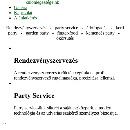
különlegességeink
Galéria
Kapcsolat
Ajánlatkérés
Rendezvényszervezés - party service - állófogadás - kerti
party - garden party - finger-food - kemencés party -
ökörsütés
Rendezvényszervezés
A rendezvényszervezés területén cégünket a profi
rendezvényszervező rugalmassága, precizitása jellemzi.
Party Service
Party service-ünk sikerét a saját eszközpark, a modern
technológia és az udvarias szakértő személyzet biztosítja.
›
‹