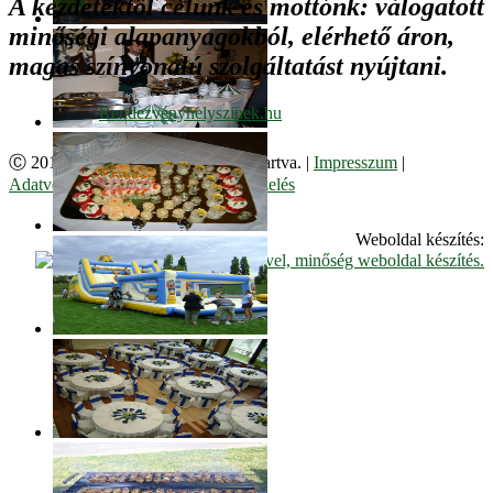
A kezdetektől célunk és mottónk: válogatott
minőségi alapanyagokból, elérhető áron,
magas színvonalú szolgáltatást nyújtani.
Ⓒ 2017. Juzso Bt. Minden jog fenntartva. |
Impresszum
|
Adatvédelmi Szabályzat
|
Cookie kezelés
Weboldal készítés: