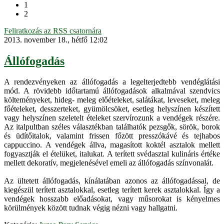
1
2
Feliratkozás az RSS csatornára
2013. november 18., hétfő 12:02
Állófogadás
A rendezvényeken az állófogadás a legelterjedtebb vendéglátási
mód. A rövidebb időtartamú állófogadások alkalmával szendvics
költeményeket, hideg- meleg előételeket, salátákat, leveseket, meleg
főételeket, desszerteket, gyümölcsöket, esetleg helyszínen készített
vagy helyszínen szeletelt ételeket szervírozunk a vendégek részére.
Az italpultban széles választékban találhatók pezsgők, sörök, borok
és üdítőitalok, valamint frissen főzött presszókávé és tejhabos
cappuccino. A vendégek állva, magasított koktél asztalok mellett
fogyasztják el ételüket, italukat. A terített svédasztal kulináris értéke
mellett dekoratív, megjelenésével emeli az állófogadás színvonalát.
Az ültetett állófogadás, kínálatában azonos az állófogadással, de
kiegészül terített asztalokkal, esetleg terített kerek asztalokkal. Így a
vendégek hosszabb előadásokat, vagy műsorokat is kényelmes
körülmények között tudnak végig nézni vagy hallgatni.