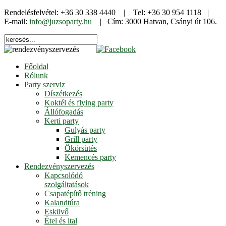
Rendelésfelvétel: +36 30 338 4440 | Tel: +36 30 954 1118 |
E-mail:
info@juzsoparty.hu
| Cím: 3000 Hatvan, Csányi út 106.
Főoldal
Rólunk
Party szerviz
Díszétkezés
Koktél és flying party
Állófogadás
Kerti party
Gulyás party
Grill party
Ökörsütés
Kemencés party
Rendezvényszervezés
Kapcsolódó
szolgáltatások
Csapatépítő tréning
Kalandtúra
Esküvő
Étel és ital