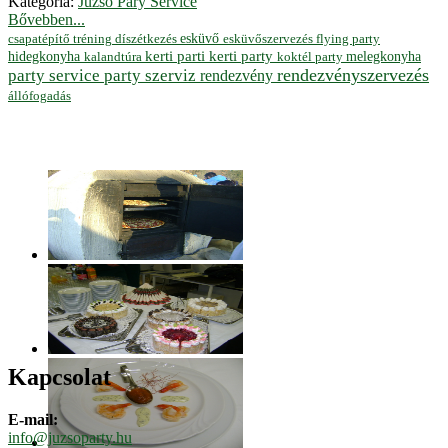
Kategória:
Juzso Pary Service
Bővebben...
esküvő
esküvőszervezés
flying party
csapatépítő tréning
díszétkezés
hidegkonyha
kerti parti
kerti party
melegkonyha
koktél party
kalandtúra
rendezvényszervezés
party service
party szerviz
rendezvény
állófogadás
Kapcsolat
E-mail:
info@juzsoparty.hu