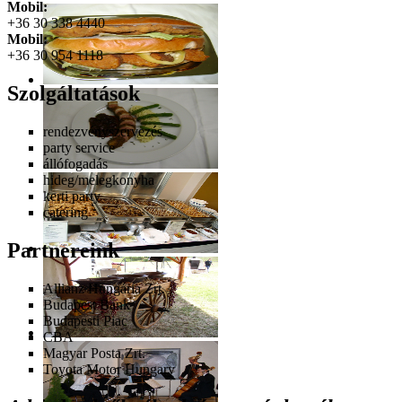
Mobil:
+36 30 338 4440
Mobil:
+36 30 954 1118
Szolgáltatások
rendezvényszervezés
party service
állófogadás
hideg/melegkonyha
kerti party
catering
Partnereink
Allianz Hungária Zrt.
Budapest Bank
Budapesti Piac
CBA
Magyar Posta Zrt.
Toyota Motor Hungary