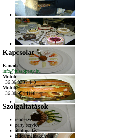
Kapcsolat
E-mail:
info@juzsoparty.hu
Mobil:
+36 30 338 4440
Mobil:
+36 30 954 1118
Szolgáltatások
rendezvényszervezés
party service
állófogadás
hideg/melegkonyha