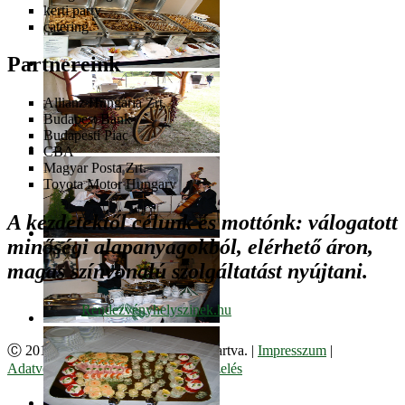
kerti party
catering
Partnereink
Allianz Hungária Zrt.
Budapest Bank
Budapesti Piac
CBA
Magyar Posta Zrt.
Toyota Motor Hungary
A kezdetektől célunk és mottónk: válogatott
minőségi alapanyagokból, elérhető áron,
magas színvonalú szolgáltatást nyújtani.
Ⓒ 2017. Juzso Bt. Minden jog fenntartva. |
Impresszum
|
Adatvédelmi Szabályzat
|
Cookie kezelés