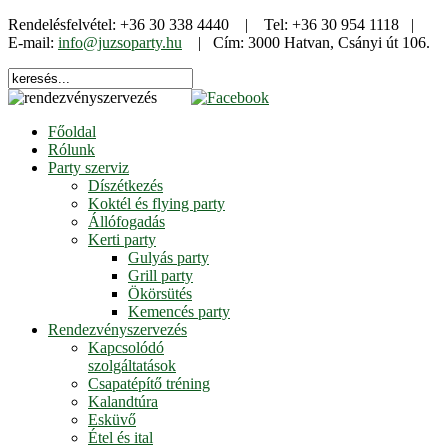
Rendelésfelvétel: +36 30 338 4440 | Tel: +36 30 954 1118 |
E-mail:
info@juzsoparty.hu
| Cím: 3000 Hatvan, Csányi út 106.
Főoldal
Rólunk
Party szerviz
Díszétkezés
Koktél és flying party
Állófogadás
Kerti party
Gulyás party
Grill party
Ökörsütés
Kemencés party
Rendezvényszervezés
Kapcsolódó
szolgáltatások
Csapatépítő tréning
Kalandtúra
Esküvő
Étel és ital