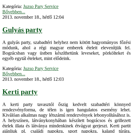
Kategória:
Juzso Pary Service
Bővebben...
2013. november 18., hétfő 12:04
Gulyás party
A gulyás party, szabadtéri helyhez nem kötött hagyományos főzési
módunk, ahol a régi magyar emberek ételeit elevenítjük fel.
Bográcsban vagy üstben készíthetünk leveseket, pörkölteket és
egyéb egytál ételeket, mint elődeink.
Kategória:
Juzso Pary Service
Bővebben...
2013. november 18., hétfő 12:03
Kerti party
A kerti party tavasztól őszig kedvelt szabadtéri könnyed
rendezvényforma, de télen is igen hangulatos esemény lehet.
Kiválóan alkalmas nagy létszámú rendezvények lebonyolításához is.
A helyszínen, látványkonyhában készített bográcsos és grillezett
ételek illata és látványa mindenkinek étvágyat gerjeszt. Kerti partit
ajánljuk pl. családi napokra, sport napokra, kaland túrára,