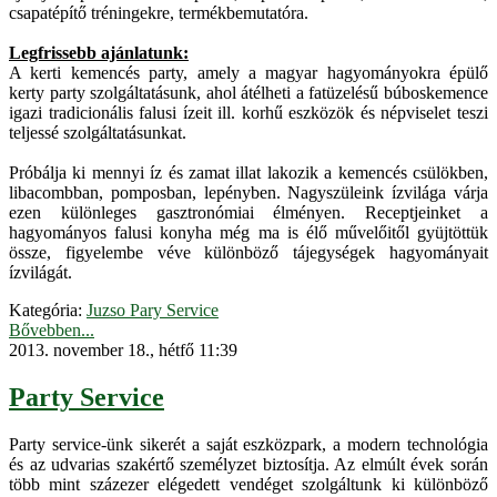
csapatépítő tréningekre, termékbemutatóra.
Legfrissebb ajánlatunk:
A kerti kemencés party, amely a magyar hagyományokra épülő
kerty party szolgáltatásunk, ahol átélheti a fatüzelésű búboskemence
igazi tradicionális falusi ízeit ill. korhű eszközök és népviselet teszi
teljessé szolgáltatásunkat.
Próbálja ki mennyi íz és zamat illat lakozik a kemencés csülökben,
libacombban, pomposban, lepényben. Nagyszüleink ízvilága várja
ezen különleges gasztronómiai élményen. Receptjeinket a
hagyományos falusi konyha még ma is élő művelőitől gyüjtöttük
össze, figyelembe véve különböző tájegységek hagyományait
ízvilágát.
Kategória:
Juzso Pary Service
Bővebben...
2013. november 18., hétfő 11:39
Party Service
Party service-ünk sikerét a saját eszközpark, a modern technológia
és az udvarias szakértő személyzet biztosítja. Az elmúlt évek során
több mint százezer elégedett vendéget szolgáltunk ki különböző