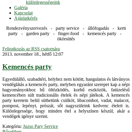
különlegességeink
Galéria
Kapcsolat
Ajánlatkérés
Rendezvényszervezés - party service - állófogadás - kerti
party - garden party - finger-food - kemencés party -
ökörsütés
Feliratkozás az RSS csatornára
2013. november 18., hétfő 12:07
Kemencés party
Egyedülálló, szabadtéri, helyhez nem kötött, hangulatos és látványos
vendéglátás a kemencés party, melyben egyaránt szerepet kap a népi
hagyományokhoz hű öltözködés, korhű eszközök, fatüzelésű
kemencében sült tradicionális ételek és népi játékok. A kemencés
party keretein belül süthetünk csülköt, libacombot, vadat, malacot,
pompost, lepényt, prószát, sőt nagyszüleink kedvenc ételeit is.
Különlegessége, hogy minden étel a helyszínen készül, akár a
vendégek igénye szerint.
Kategória:
Juzso Pary Service
Bővebben...