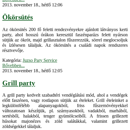
2013. november 18., hétfő 12:06
Ökörsütés
Az ökörsütés 200 fő feletti rendezvényekre ajánlott látványos kerti
party, ahol hosszú órákon keresztül faszénparázs felett nyárson
sütjük az ökröt, majd grillasztalon fűszerezzük, sörrel meglocsoljuk
és ízlésesen tálaljuk. Az ökörsütés a családi napok rendszeres
résztvevője.
Kategória:
Juzso Pary Service
Bővebben...
2013. november 18., hétfő 12:05
Grill party
A grill party kedvelt szabadtéri vendéglátási mód, ahol a vendégek
előtt faszénen, vagy rostlapon sütjük az ételeket. Grill ételeinket a
legkülönfélébb alapanyagokból, friss fűszernövényekkel
változatosan készítjük, pl. szárnyasokból, vadakból, marhából,
sertésből, halakból, tenger gyümölcseiből. A frissen grillezett
húsokat majonézes és zöld salátákkal, valamint grillezett
zöldségekkel tálaljuk.