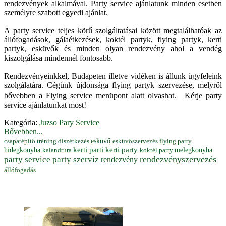
rendezvények alkalmával. Party service ajánlatunk minden esetben
személyre szabott egyedi ajánlat.
A party service teljes körű szolgáltatásai között megtalálhatóak az
állófogadások, gálaétkezések, koktél partyk, flying partyk, kerti
partyk, esküvők és minden olyan rendezvény ahol a vendég
kiszolgálása mindennél fontosabb.
Rendezvényeinkkel, Budapeten illetve vidéken is állunk ügyfeleink
szolgálatára. Cégünk újdonsága flying partyk szervezése, melyről
bővebben a Flying service menüpont alatt olvashat. Kérje party
service ajánlatunkat most!
Kategória:
Juzso Pary Service
Bővebben...
esküvő
esküvőszervezés
flying party
csapatépítő tréning
díszétkezés
hidegkonyha
kerti parti
kerti party
melegkonyha
koktél party
kalandtúra
rendezvényszervezés
party service
party szerviz
rendezvény
állófogadás