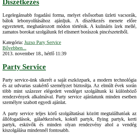
Díszétkezés
Legelegánsabb fogadási forma, melyet elsősorban üzleti vacsorák,
bálok lebonyolításához ajánljuk. A díszétkezés menete előre
egyeztetett, meghatározott módon történik. A kulináris ízek mellé,
zamatos borokat szolgálunk fel elismert borászok pincészeteiből.
Kategória:
Juzso Pary Service
Bővebben...
2013. november 18., hétfő 11:39
Party Service
Party service-ünk sikerét a saját eszközpark, a modern technológia
és az udvarias szakértő személyzet biztosítja. Az elmúlt évek során
több mint százezer elégedett vendéget szolgáltunk ki különböző
rendezvények alkalmával. Party service ajánlatunk minden esetben
személyre szabott egyedi ajánlat.
A party service teljes körű szolgáltatásai között megtalálhatóak az
állófogadások, gálaétkezések, koktél partyk, flying partyk, kerti
partyk, esküvők és minden olyan rendezvény ahol a vendég
kiszolgálása mindennél fontosabb.