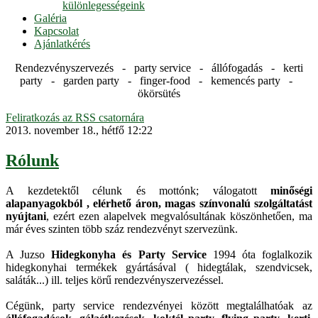
különlegességeink
Galéria
Kapcsolat
Ajánlatkérés
Rendezvényszervezés - party service - állófogadás - kerti
party - garden party - finger-food - kemencés party -
ökörsütés
Feliratkozás az RSS csatornára
2013. november 18., hétfő 12:22
Rólunk
A kezdetektől célunk és mottónk; válogatott
minőségi
alapanyagokból , elérhető áron, magas színvonalú szolgáltatást
nyújtani
, ezért ezen alapelvek megvalósultának köszönhetően, ma
már éves szinten több száz rendezvényt szervezünk.
A Juzso
Hidegkonyha és Party Service
1994 óta foglalkozik
hidegkonyhai termékek gyártásával ( hidegtálak, szendvicsek,
saláták...) ill. teljes körű rendezvényszervezéssel.
Cégünk, party service rendezvényei között megtalálhatóak az