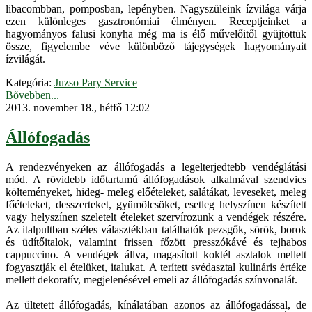
libacombban, pomposban, lepényben. Nagyszüleink ízvilága várja
ezen különleges gasztronómiai élményen. Receptjeinket a
hagyományos falusi konyha még ma is élő művelőitől gyüjtöttük
össze, figyelembe véve különböző tájegységek hagyományait
ízvilágát.
Kategória:
Juzso Pary Service
Bővebben...
2013. november 18., hétfő 12:02
Állófogadás
A rendezvényeken az állófogadás a legelterjedtebb vendéglátási
mód. A rövidebb időtartamú állófogadások alkalmával szendvics
költeményeket, hideg- meleg előételeket, salátákat, leveseket, meleg
főételeket, desszerteket, gyümölcsöket, esetleg helyszínen készített
vagy helyszínen szeletelt ételeket szervírozunk a vendégek részére.
Az italpultban széles választékban találhatók pezsgők, sörök, borok
és üdítőitalok, valamint frissen főzött presszókávé és tejhabos
cappuccino. A vendégek állva, magasított koktél asztalok mellett
fogyasztják el ételüket, italukat. A terített svédasztal kulináris értéke
mellett dekoratív, megjelenésével emeli az állófogadás színvonalát.
Az ültetett állófogadás, kínálatában azonos az állófogadással, de