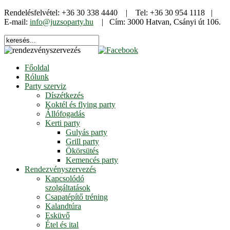
Rendelésfelvétel: +36 30 338 4440 | Tel: +36 30 954 1118 |
E-mail:
info@juzsoparty.hu
| Cím: 3000 Hatvan, Csányi út 106.
Főoldal
Rólunk
Party szerviz
Díszétkezés
Koktél és flying party
Állófogadás
Kerti party
Gulyás party
Grill party
Ökörsütés
Kemencés party
Rendezvényszervezés
Kapcsolódó
szolgáltatások
Csapatépítő tréning
Kalandtúra
Esküvő
Étel és ital