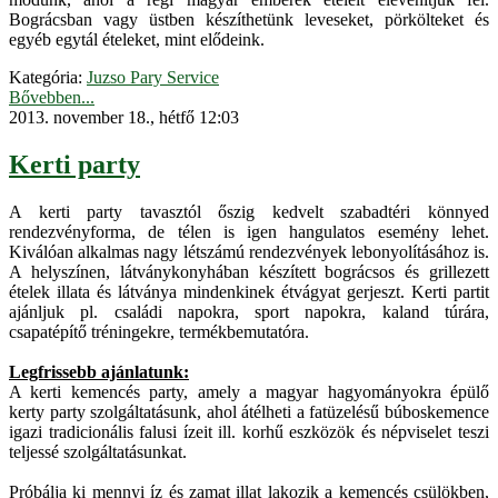
Bográcsban vagy üstben készíthetünk leveseket, pörkölteket és
egyéb egytál ételeket, mint elődeink.
Kategória:
Juzso Pary Service
Bővebben...
2013. november 18., hétfő 12:03
Kerti party
A kerti party tavasztól őszig kedvelt szabadtéri könnyed
rendezvényforma, de télen is igen hangulatos esemény lehet.
Kiválóan alkalmas nagy létszámú rendezvények lebonyolításához is.
A helyszínen, látványkonyhában készített bográcsos és grillezett
ételek illata és látványa mindenkinek étvágyat gerjeszt. Kerti partit
ajánljuk pl. családi napokra, sport napokra, kaland túrára,
csapatépítő tréningekre, termékbemutatóra.
Legfrissebb ajánlatunk:
A kerti kemencés party, amely a magyar hagyományokra épülő
kerty party szolgáltatásunk, ahol átélheti a fatüzelésű búboskemence
igazi tradicionális falusi ízeit ill. korhű eszközök és népviselet teszi
teljessé szolgáltatásunkat.
Próbálja ki mennyi íz és zamat illat lakozik a kemencés csülökben,