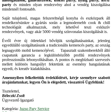
állófogadások, gálaétkezések, koktél party, flying party, kerti
party
és minden olyan rendezvény ahol a vendég kiszolgálása
mindennél fontosabb.
Saját tulajdonú, magas felszereltségű konyha és eszközpark áll
rendelkezésünkre a gyártás során a legmodernebb cook & chill
technológiát alkalmazzuk, mely lehetővé teszi exkluzív
rendezvények, vagy akár 5000 vendég színvonalas kiszolgálását is.
Évről évre új ötletekkel bővítjük szolgáltatásainkat, jelenleg
egyedülálló szolgáltatásunk a tradicionális kemencés party, az ország
legnagyobb mobil kemencéjével. Tapasztalt szakemberekből álló
csapatunk garancia a legkülönbözőbb profilú rendezvények
professzionális lebonyolításában. A pontos és megbízható szervezés
mellett különös hangsúlyt fektetünk az esemény hangulatának
egyedi, és kreatív kialakítására.
Amennyiben felkeltettük érdeklődését, kérje személyre szabott
árajánlatunkat, legyen Ön is elégedett, visszatérő Ügyfelünk!
Tisztelettel,
Béleczki Zsolt
Ügyvezető Igazgató
Kategória:
Juzso Pary Service