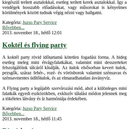
kiegészül terített asztalokkal, esetleg terített kerek asztalokkal. Így a
vendégek hosszabb előadásokat, vagy műsorokat is kényelmes
körülmények között tudnak végig nézni vagy hallgatni.
Kategória:
Juzso Pary Service
Bővebben...
2013. november 18., hétfő 12:01
Koktél és flying party
A koktél party rövid időtartamú kötetlen fogadási forma. A hideg
esetleg meleg mini étvágyfalatkákat, valamint mini desszerteket
felszolgálóink tálcáról kínálják. Az italok elsősorban kevert italok,
pezsgők, száraz fehér-, rozé- és vörösborok valamint szénsavas és
szénsavmentes üdítőitalok, és az elmaradhatatlan ásványvíz.
A Flying party a legújabb szervírozási mód, ahol a különleges mini
falatkák egyedi eszközökben, exkluzív tálalási módon jelennek meg
a tökéletes látvány és íz harmóniája érdekében.
Kategória:
Juzso Pary Service
Bővebben...
2013. november 18., hétfő 11:45