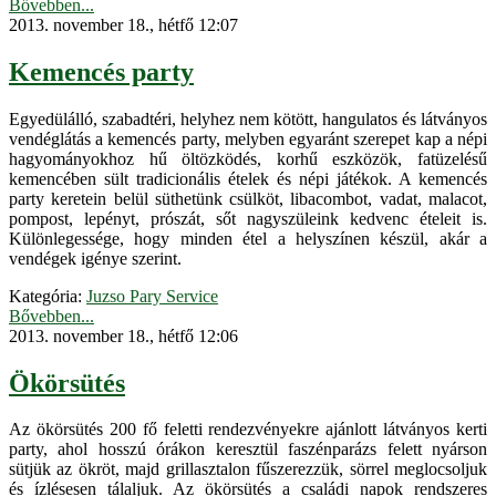
Bővebben...
2013. november 18., hétfő 12:07
Kemencés party
Egyedülálló, szabadtéri, helyhez nem kötött, hangulatos és látványos
vendéglátás a kemencés party, melyben egyaránt szerepet kap a népi
hagyományokhoz hű öltözködés, korhű eszközök, fatüzelésű
kemencében sült tradicionális ételek és népi játékok. A kemencés
party keretein belül süthetünk csülköt, libacombot, vadat, malacot,
pompost, lepényt, prószát, sőt nagyszüleink kedvenc ételeit is.
Különlegessége, hogy minden étel a helyszínen készül, akár a
vendégek igénye szerint.
Kategória:
Juzso Pary Service
Bővebben...
2013. november 18., hétfő 12:06
Ökörsütés
Az ökörsütés 200 fő feletti rendezvényekre ajánlott látványos kerti
party, ahol hosszú órákon keresztül faszénparázs felett nyárson
sütjük az ökröt, majd grillasztalon fűszerezzük, sörrel meglocsoljuk
és ízlésesen tálaljuk. Az ökörsütés a családi napok rendszeres