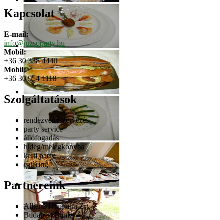
Kapcsolat
E-mail:
info@juzsoparty.hu
Mobil:
+36 30 338 4440
Mobil:
+36 30 954 1118
Szolgáltatások
rendezvényszervezés
party service
állófogadás
hideg/melegkonyha
kerti party
catering
Partnereink
Allianz Hungária Zrt.
Budapest Bank