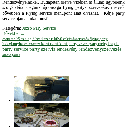
Rendezvényeinkkel, Budapeten illetve vidéken is állunk ügyfeleink
szolgálatára. Cégünk újdonsága flying partyk szervezése, melyről
bővebben a Flying service menüpont alatt olvashat. Kérje party
service ajánlatunkat most!
Kategória:
Juzso Pary Service
Bővebben...
esküvő
esküvőszervezés
flying party
csapatépítő tréning
díszétkezés
hidegkonyha
kerti parti
kerti party
melegkonyha
koktél party
kalandtúra
rendezvényszervezés
party service
party szerviz
rendezvény
állófogadás