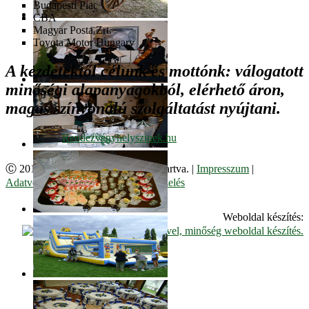
Budapesti Piac
CBA
Magyar Posta Zrt.
Toyota Motor Hungary
A kezdetektől célunk és mottónk: válogatott
minőségi alapanyagokból, elérhető áron,
magas színvonalú szolgáltatást nyújtani.
Ⓒ 2017. Juzso Bt. Minden jog fenntartva. |
Impresszum
|
Adatvédelmi Szabályzat
|
Cookie kezelés
Weboldal készítés: