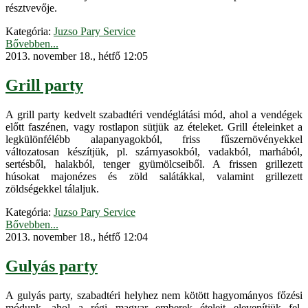
résztvevője.
Kategória:
Juzso Pary Service
Bővebben...
2013. november 18., hétfő 12:05
Grill party
A grill party kedvelt szabadtéri vendéglátási mód, ahol a vendégek
előtt faszénen, vagy rostlapon sütjük az ételeket. Grill ételeinket a
legkülönfélébb alapanyagokból, friss fűszernövényekkel
változatosan készítjük, pl. szárnyasokból, vadakból, marhából,
sertésből, halakból, tenger gyümölcseiből. A frissen grillezett
húsokat majonézes és zöld salátákkal, valamint grillezett
zöldségekkel tálaljuk.
Kategória:
Juzso Pary Service
Bővebben...
2013. november 18., hétfő 12:04
Gulyás party
A gulyás party, szabadtéri helyhez nem kötött hagyományos főzési
módunk, ahol a régi magyar emberek ételeit elevenítjük fel.