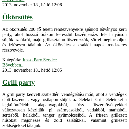
2013. november 18., hétfő 12:06
Ökörsütés
Az ökörsütés 200 fő feletti rendezvényekre ajánlott látványos kerti
party, ahol hosszú órákon keresztül faszénparázs felett nyárson
sütjük az ökröt, majd grillasztalon fűszerezzük, sörrel meglocsoljuk
és ízlésesen tálaljuk. Az ökörsütés a családi napok rendszeres
résztvevője.
Kategória:
Juzso Pary Service
Bővebben...
2013. november 18., hétfő 12:05
Grill party
A grill party kedvelt szabadtéri vendéglátási mód, ahol a vendégek
előtt faszénen, vagy rostlapon sütjük az ételeket. Grill ételeinket a
legkülönfélébb alapanyagokból, friss fűszernövényekkel
változatosan készítjük, pl. szárnyasokból, vadakból, marhából,
sertésből, halakból, tenger gyümölcseiből. A frissen grillezett
húsokat majonézes és zöld salátákkal, valamint grillezett
zöldségekkel tálaljuk.