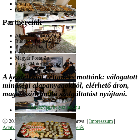
kerti party
catering
Partnereink
Allianz Hungária Zrt.
Budapest Bank
Budapesti Piac
CBA
Magyar Posta Zrt.
Toyota Motor Hungary
A kezdetektől célunk és mottónk: válogatott
minőségi alapanyagokból, elérhető áron,
magas színvonalú szolgáltatást nyújtani.
Ⓒ 2017. Juzso Bt. Minden jog fenntartva. |
Impresszum
|
Adatvédelmi Szabályzat
|
Cookie kezelés