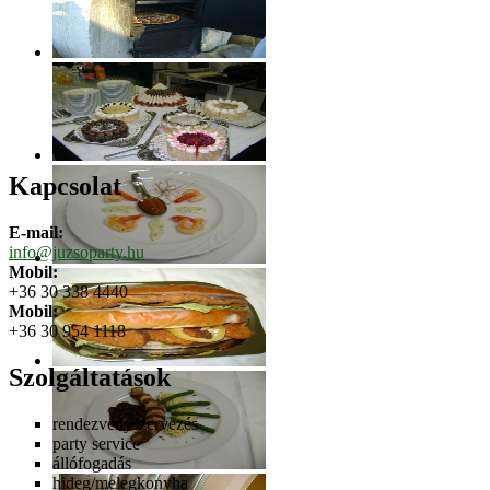
Kapcsolat
E-mail:
info@juzsoparty.hu
Mobil:
+36 30 338 4440
Mobil:
+36 30 954 1118
Szolgáltatások
rendezvényszervezés
party service
állófogadás
hideg/melegkonyha