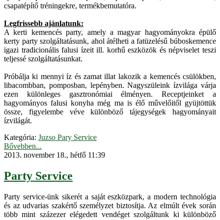
csapatépítő tréningekre, termékbemutatóra.
Legfrissebb ajánlatunk:
A kerti kemencés party, amely a magyar hagyományokra épülő
kerty party szolgáltatásunk, ahol átélheti a fatüzelésű búboskemence
igazi tradicionális falusi ízeit ill. korhű eszközök és népviselet teszi
teljessé szolgáltatásunkat.
Próbálja ki mennyi íz és zamat illat lakozik a kemencés csülökben,
libacombban, pomposban, lepényben. Nagyszüleink ízvilága várja
ezen különleges gasztronómiai élményen. Receptjeinket a
hagyományos falusi konyha még ma is élő művelőitől gyüjtöttük
össze, figyelembe véve különböző tájegységek hagyományait
ízvilágát.
Kategória:
Juzso Pary Service
Bővebben...
2013. november 18., hétfő 11:39
Party Service
Party service-ünk sikerét a saját eszközpark, a modern technológia
és az udvarias szakértő személyzet biztosítja. Az elmúlt évek során
több mint százezer elégedett vendéget szolgáltunk ki különböző