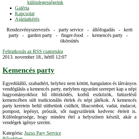
különlegességeink
Galéria
Kapcsolat
Ajánlatkérés
Rendezvényszervezés - party service - állófogadás - kerti
party - garden party - finger-food - kemencés party -
ökörsütés
Feliratkozás az RSS csatornára
2013. november 18., hétfő 12:07
Kemencés party
Egyedülálló, szabadtéri, helyhez nem kötött, hangulatos és látványos
vendéglátás a kemencés party, melyben egyaránt szerepet kap a népi
hagyományokhoz hű öltözködés, korhű eszközök, fatüzelésű
kemencében sült tradicionális ételek és népi játékok. A kemencés
party keretein belül süthetünk csülköt, libacombot, vadat, malacot,
pompost, lepényt, prószát, sőt nagyszüleink kedvenc ételeit is.
Különlegessége, hogy minden étel a helyszínen készül, akár a
vendégek igénye szerint.
Kategória:
Juzso Pary Service
Bővebben...