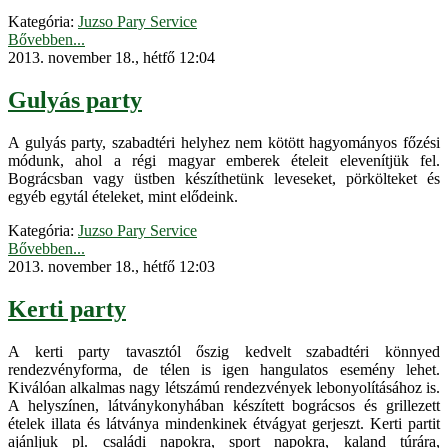
Kategória:
Juzso Pary Service
Bővebben...
2013. november 18., hétfő 12:04
Gulyás party
A gulyás party, szabadtéri helyhez nem kötött hagyományos főzési
módunk, ahol a régi magyar emberek ételeit elevenítjük fel.
Bográcsban vagy üstben készíthetünk leveseket, pörkölteket és
egyéb egytál ételeket, mint elődeink.
Kategória:
Juzso Pary Service
Bővebben...
2013. november 18., hétfő 12:03
Kerti party
A kerti party tavasztól őszig kedvelt szabadtéri könnyed
rendezvényforma, de télen is igen hangulatos esemény lehet.
Kiválóan alkalmas nagy létszámú rendezvények lebonyolításához is.
A helyszínen, látványkonyhában készített bográcsos és grillezett
ételek illata és látványa mindenkinek étvágyat gerjeszt. Kerti partit
ajánljuk pl. családi napokra, sport napokra, kaland túrára,