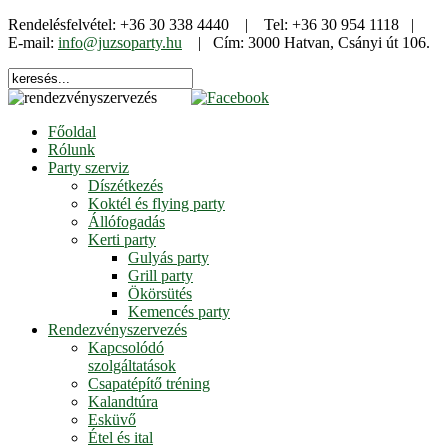
Rendelésfelvétel: +36 30 338 4440 | Tel: +36 30 954 1118 |
E-mail:
info@juzsoparty.hu
| Cím: 3000 Hatvan, Csányi út 106.
Főoldal
Rólunk
Party szerviz
Díszétkezés
Koktél és flying party
Állófogadás
Kerti party
Gulyás party
Grill party
Ökörsütés
Kemencés party
Rendezvényszervezés
Kapcsolódó
szolgáltatások
Csapatépítő tréning
Kalandtúra
Esküvő
Étel és ital