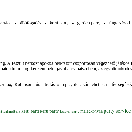
ervice - állófogadás - kerti party - garden party - finger-foo
ng. A feszült hétköznapokba beiktatott csoportosan végezhető játékos f
atépítő tréning keretein belül javul a csapatszellem, az együttműködés,
ser-tag, Robinson túra, tréfás olimpia, de akár lehet karitatív segít
party service
ha
kerti parti
kerti party
melegkonyha
koktél party
kalandtúra