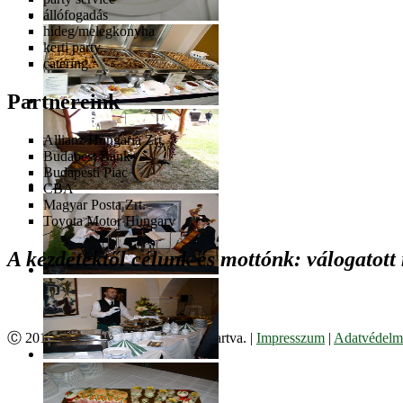
állófogadás
hideg/melegkonyha
kerti party
catering
Partnereink
Allianz Hungária Zrt.
Budapest Bank
Budapesti Piac
CBA
Magyar Posta Zrt.
Toyota Motor Hungary
A kezdetektől célunk és mottónk: válogatott
Ⓒ 2017. Juzso Bt. Minden jog fenntartva. |
Impresszum
|
Adatvédelmi