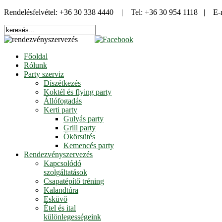
Rendelésfelvétel: +36 30 338 4440 | Tel: +36 30 954 1118 | E-
Főoldal
Rólunk
Party szerviz
Díszétkezés
Koktél és flying party
Állófogadás
Kerti party
Gulyás party
Grill party
Ökörsütés
Kemencés party
Rendezvényszervezés
Kapcsolódó
szolgáltatások
Csapatépítő tréning
Kalandtúra
Esküvő
Étel és ital
különlegességeink