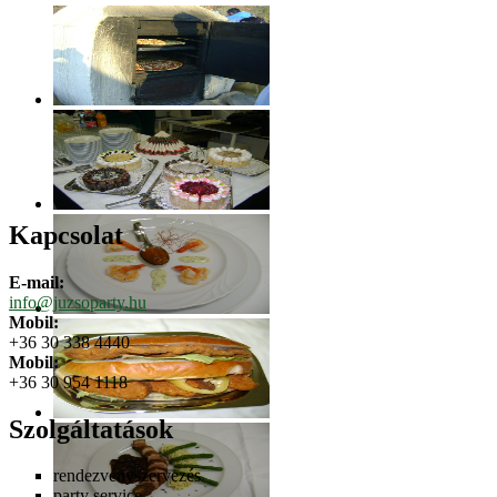
Kapcsolat
E-mail:
info@juzsoparty.hu
Mobil:
+36 30 338 4440
Mobil:
+36 30 954 1118
Szolgáltatások
rendezvényszervezés
party service