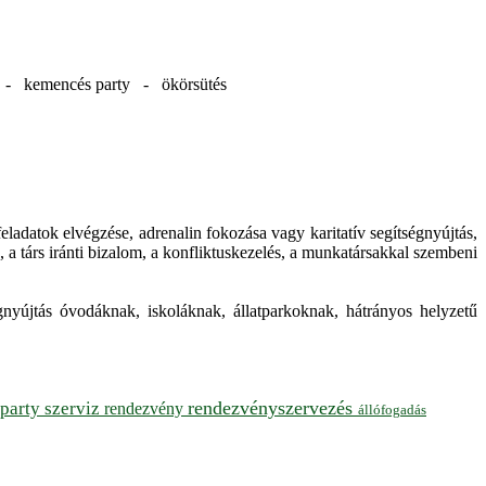
d - kemencés party - ökörsütés
eladatok elvégzése, adrenalin fokozása vagy karitatív segítségnyújtás,
 a társ iránti bizalom, a konfliktuskezelés, a munkatársakkal szembeni
ségnyújtás óvodáknak, iskoláknak, állatparkoknak, hátrányos helyzetű
rendezvényszervezés
party szerviz
rendezvény
állófogadás