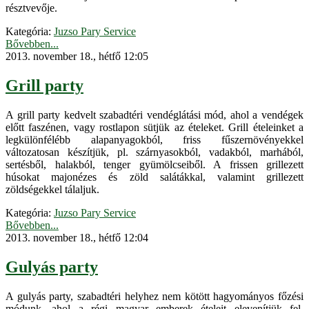
résztvevője.
Kategória:
Juzso Pary Service
Bővebben...
2013. november 18., hétfő 12:05
Grill party
A grill party kedvelt szabadtéri vendéglátási mód, ahol a vendégek
előtt faszénen, vagy rostlapon sütjük az ételeket. Grill ételeinket a
legkülönfélébb alapanyagokból, friss fűszernövényekkel
változatosan készítjük, pl. szárnyasokból, vadakból, marhából,
sertésből, halakból, tenger gyümölcseiből. A frissen grillezett
húsokat majonézes és zöld salátákkal, valamint grillezett
zöldségekkel tálaljuk.
Kategória:
Juzso Pary Service
Bővebben...
2013. november 18., hétfő 12:04
Gulyás party
A gulyás party, szabadtéri helyhez nem kötött hagyományos főzési
módunk, ahol a régi magyar emberek ételeit elevenítjük fel.