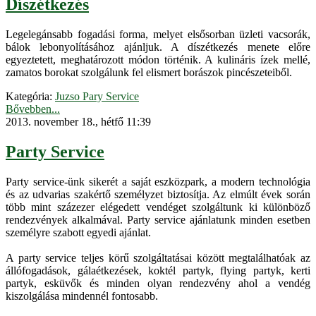
Díszétkezés
Legelegánsabb fogadási forma, melyet elsősorban üzleti vacsorák,
bálok lebonyolításához ajánljuk. A díszétkezés menete előre
egyeztetett, meghatározott módon történik. A kulináris ízek mellé,
zamatos borokat szolgálunk fel elismert borászok pincészeteiből.
Kategória:
Juzso Pary Service
Bővebben...
2013. november 18., hétfő 11:39
Party Service
Party service-ünk sikerét a saját eszközpark, a modern technológia
és az udvarias szakértő személyzet biztosítja. Az elmúlt évek során
több mint százezer elégedett vendéget szolgáltunk ki különböző
rendezvények alkalmával. Party service ajánlatunk minden esetben
személyre szabott egyedi ajánlat.
A party service teljes körű szolgáltatásai között megtalálhatóak az
állófogadások, gálaétkezések, koktél partyk, flying partyk, kerti
partyk, esküvők és minden olyan rendezvény ahol a vendég
kiszolgálása mindennél fontosabb.