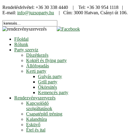
Rendelésfelvétel: +36 30 338 4440 | Tel: +36 30 954 1118 |
E-mail:
info@juzsoparty.hu
| Cím: 3000 Hatvan, Csányi út 106.
Főoldal
Rólunk
Party szerviz
Díszétkezés
Koktél és flying party
Állófogadás
Kerti party
Gulyás party
Grill party
Ökörsütés
Kemencés party
Rendezvényszervezés
Kapcsolódó
szolgáltatások
Csapatépítő tréning
Kalandtúra
Esküvő
Étel és ital