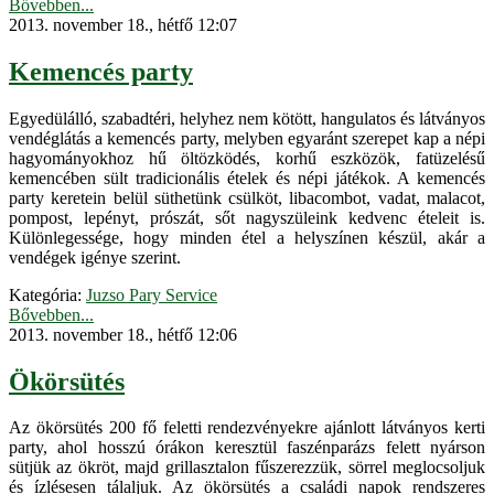
Bővebben...
2013. november 18., hétfő 12:07
Kemencés party
Egyedülálló, szabadtéri, helyhez nem kötött, hangulatos és látványos
vendéglátás a kemencés party, melyben egyaránt szerepet kap a népi
hagyományokhoz hű öltözködés, korhű eszközök, fatüzelésű
kemencében sült tradicionális ételek és népi játékok. A kemencés
party keretein belül süthetünk csülköt, libacombot, vadat, malacot,
pompost, lepényt, prószát, sőt nagyszüleink kedvenc ételeit is.
Különlegessége, hogy minden étel a helyszínen készül, akár a
vendégek igénye szerint.
Kategória:
Juzso Pary Service
Bővebben...
2013. november 18., hétfő 12:06
Ökörsütés
Az ökörsütés 200 fő feletti rendezvényekre ajánlott látványos kerti
party, ahol hosszú órákon keresztül faszénparázs felett nyárson
sütjük az ökröt, majd grillasztalon fűszerezzük, sörrel meglocsoljuk
és ízlésesen tálaljuk. Az ökörsütés a családi napok rendszeres