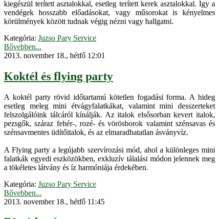
kiegészül terített asztalokkal, esetleg terített kerek asztalokkal. Így a
vendégek hosszabb előadásokat, vagy műsorokat is kényelmes
körülmények között tudnak végig nézni vagy hallgatni.
Kategória:
Juzso Pary Service
Bővebben...
2013. november 18., hétfő 12:01
Koktél és flying party
A koktél party rövid időtartamú kötetlen fogadási forma. A hideg
esetleg meleg mini étvágyfalatkákat, valamint mini desszerteket
felszolgálóink tálcáról kínálják. Az italok elsősorban kevert italok,
pezsgők, száraz fehér-, rozé- és vörösborok valamint szénsavas és
szénsavmentes üdítőitalok, és az elmaradhatatlan ásványvíz.
A Flying party a legújabb szervírozási mód, ahol a különleges mini
falatkák egyedi eszközökben, exkluzív tálalási módon jelennek meg
a tökéletes látvány és íz harmóniája érdekében.
Kategória:
Juzso Pary Service
Bővebben...
2013. november 18., hétfő 11:45