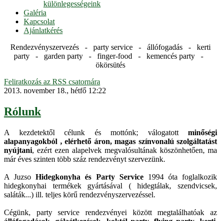
különlegességeink
Galéria
Kapcsolat
Ajánlatkérés
Rendezvényszervezés - party service - állófogadás - kerti
party - garden party - finger-food - kemencés party -
ökörsütés
Feliratkozás az RSS csatornára
2013. november 18., hétfő 12:22
Rólunk
A kezdetektől célunk és mottónk; válogatott
minőségi
alapanyagokból , elérhető áron, magas színvonalú szolgáltatást
nyújtani
, ezért ezen alapelvek megvalósultának köszönhetően, ma
már éves szinten több száz rendezvényt szervezünk.
A Juzso
Hidegkonyha és Party Service
1994 óta foglalkozik
hidegkonyhai termékek gyártásával ( hidegtálak, szendvicsek,
saláták...) ill. teljes körű rendezvényszervezéssel.
Cégünk, party service rendezvényei között megtalálhatóak az