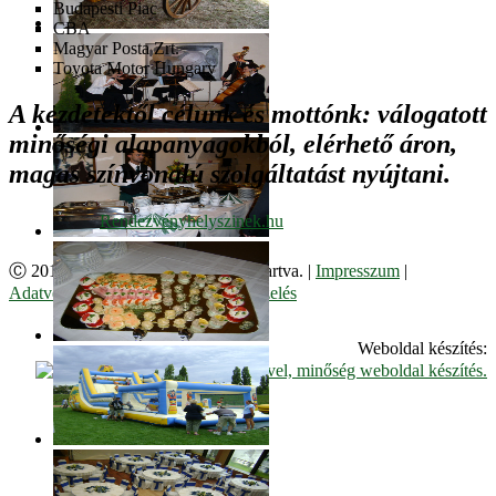
Budapesti Piac
CBA
Magyar Posta Zrt.
Toyota Motor Hungary
A kezdetektől célunk és mottónk: válogatott
minőségi alapanyagokból, elérhető áron,
magas színvonalú szolgáltatást nyújtani.
Ⓒ 2017. Juzso Bt. Minden jog fenntartva. |
Impresszum
|
Adatvédelmi Szabályzat
|
Cookie kezelés
Weboldal készítés: