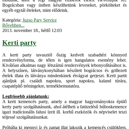
Bográcsban vagy üstben készíthetünk leveseket, pörkölteket és
egyéb egytál ételeket, mint elődeink.
Kategória:
Juzso Pary Service
Bővebben...
2013. november 18., hétfő 12:03
Kerti party
A kerti party tavasztól őszig kedvelt szabadtéri könnyed
rendezvényforma, de télen is igen hangulatos esemény lehet.
Kiválóan alkalmas nagy létszámú rendezvények lebonyolításához is.
A helyszínen, látványkonyhában készített bográcsos és grillezett
ételek illata és látványa mindenkinek étvágyat gerjeszt. Kerti partit
ajánljuk pl. családi napokra, sport napokra, kaland túrára,
csapatépítő tréningekre, termékbemutatóra.
Legfrissebb ajánlatunk:
A kerti kemencés party, amely a magyar hagyományokra épülő
kerty party szolgáltatásunk, ahol átélheti a fatüzelésű búboskemence
igazi tradicionális falusi ízeit ill. korhű eszközök és népviselet teszi
teljessé szolgáltatásunkat.
Próbálja ki mennyi íz és zamat illat lakozik a kemencés csülökben,