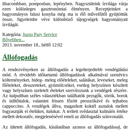
libacombban, pomposban, lepényben. Nagyszüleink ízvilága várja
ezen különleges gasztronómiai élményen. Receptjeinket a
hagyományos falusi konyha még ma is élő művelőitől gyüjtöttük
össze, figyelembe véve különböző tájegységek hagyományait
ízvilágát.
Kategória:
Juzso Pary Service
Bővebben...
2013. november 18., hétfő 12:02
Állófogadás
A rendezvényeken az állófogadás a legelterjedtebb vendéglátási
mód. A rövidebb időtartamú állófogadások alkalmával szendvics
költeményeket, hideg- meleg előételeket, salátákat, leveseket, meleg
főételeket, desszerteket, gyümölcsöket, esetleg helyszínen készített
vagy helyszínen szeletelt ételeket szervírozunk a vendégek részére.
Az italpultban széles választékban találhatók pezsgők, sörök, borok
és üdítőitalok, valamint frissen főzött presszókávé és tejhabos
cappuccino. A vendégek állva, magasított koktél asztalok mellett
fogyasztják el ételüket, italukat. A terített svédasztal kulináris értéke
mellett dekoratív, megjelenésével emeli az állófogadás színvonalát.
Az ültetett állófogadás, kínálatában azonos az állófogadással, de