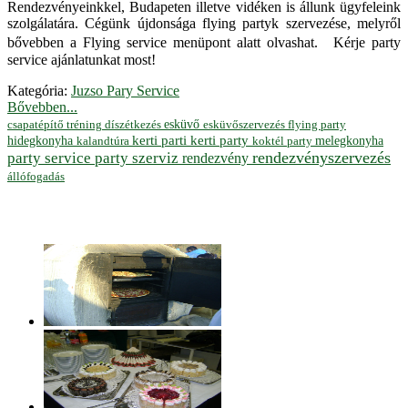
Rendezvényeinkkel, Budapeten illetve vidéken is állunk ügyfeleink
szolgálatára. Cégünk újdonsága flying partyk szervezése, melyről
bővebben a Flying service menüpont alatt olvashat. Kérje party
service ajánlatunkat most!
Kategória:
Juzso Pary Service
Bővebben...
esküvő
esküvőszervezés
flying party
csapatépítő tréning
díszétkezés
hidegkonyha
kerti parti
kerti party
melegkonyha
koktél party
kalandtúra
rendezvényszervezés
party service
party szerviz
rendezvény
állófogadás