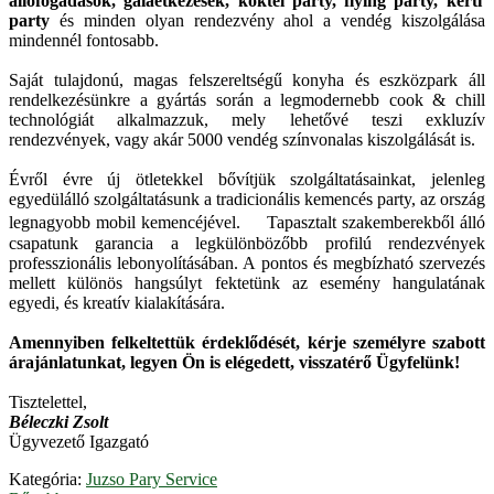
állófogadások, gálaétkezések, koktél party, flying party, kerti
party
és minden olyan rendezvény ahol a vendég kiszolgálása
mindennél fontosabb.
Saját tulajdonú, magas felszereltségű konyha és eszközpark áll
rendelkezésünkre a gyártás során a legmodernebb cook & chill
technológiát alkalmazzuk, mely lehetővé teszi exkluzív
rendezvények, vagy akár 5000 vendég színvonalas kiszolgálását is.
Évről évre új ötletekkel bővítjük szolgáltatásainkat, jelenleg
egyedülálló szolgáltatásunk a tradicionális kemencés party, az ország
legnagyobb mobil kemencéjével. Tapasztalt szakemberekből álló
csapatunk garancia a legkülönbözőbb profilú rendezvények
professzionális lebonyolításában. A pontos és megbízható szervezés
mellett különös hangsúlyt fektetünk az esemény hangulatának
egyedi, és kreatív kialakítására.
Amennyiben felkeltettük érdeklődését, kérje személyre szabott
árajánlatunkat, legyen Ön is elégedett, visszatérő Ügyfelünk!
Tisztelettel,
Béleczki Zsolt
Ügyvezető Igazgató
Kategória:
Juzso Pary Service