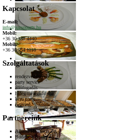
Kapcsolat
E-mail:
info@juzsoparty.hu
Mobil:
+36 30 338 4440
Mobil:
+36 30 954 1118
Szolgáltatások
rendezvényszervezés
party service
állófogadás
hideg/melegkonyha
kerti party
catering
Partnereink
Allianz Hungária Zrt.
Budapest Bank